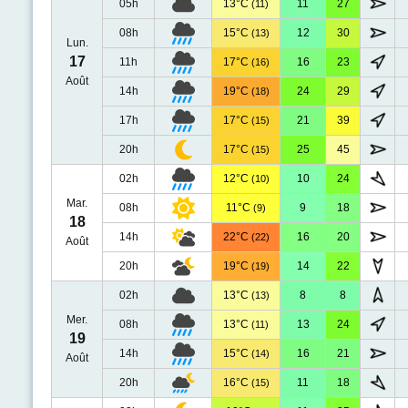
05h
13°C
11
27
(11)
08h
15°C
12
30
(13)
Lun.
17
11h
17°C
16
23
(16)
Août
14h
19°C
24
29
(18)
17h
17°C
21
39
(15)
20h
17°C
25
45
(15)
02h
12°C
10
24
(10)
Mar.
08h
11°C
9
18
(9)
18
14h
22°C
16
20
(22)
Août
20h
19°C
14
22
(19)
02h
13°C
8
8
(13)
Mer.
08h
13°C
13
24
(11)
19
14h
15°C
16
21
(14)
Août
20h
16°C
11
18
(15)