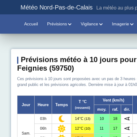
Météo Nord-Pas-de-Calais
La météo au plus p
Accueil
Prévisions
Vigilance
Imagerie
Prévisions météo à 10 jours pour
Feignies (59750)
Ces prévisions à 10 jours sont proposées avec un pas de 3 heures sur
grand public et les prévisions agricoles. Dernière mise à jour à 01h0
Vent (km/h)
T °C
Jour
Heure
Temps
(ressenti)
moy.
raf.
dir.
03h
14°C
10
18
(13)
06h
12°C
11
17
(10)
Sam.