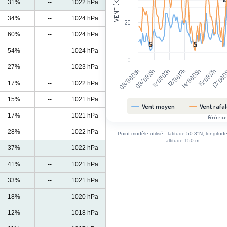
VENT (KM/H)
31%
--
1022 hPa
34%
--
1024 hPa
20
60%
--
1024 hPa
5
5
5
5
54%
--
1024 hPa
0
27%
--
1023 hPa
15/08 17h
08/08 03h
11/08 03h
14/08 05h
17/08 
09/08 15h
12/08 17h
17%
--
1022 hPa
15%
--
1021 hPa
Vent moyen
Vent rafa
17%
--
1021 hPa
Généré par
End of interactive chart.
28%
--
1022 hPa
Point modèle utilisé : latitude 50.3°N, longitud
altitude 150 m
37%
--
1022 hPa
41%
--
1021 hPa
33%
--
1021 hPa
18%
--
1020 hPa
12%
--
1018 hPa