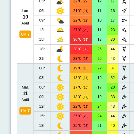
03h
22°C
12
17
(22)
Lun.
06h
21°C
11
16
(21)
10
09h
22°C
10
17
(22)
Août
12h
27°C
11
23
(29)
UV
7
15h
30°C
13
30
(31)
18h
28°C
25
44
(30)
21h
23°C
25
43
(25)
00h
19°C
22
37
(18)
03h
18°C
19
32
(17)
Mar.
06h
17°C
17
28
(16)
11
09h
18°C
19
33
(17)
Août
12h
22°C
24
43
(23)
UV
7
15h
25°C
24
44
(25)
18h
25°C
21
40
(25)