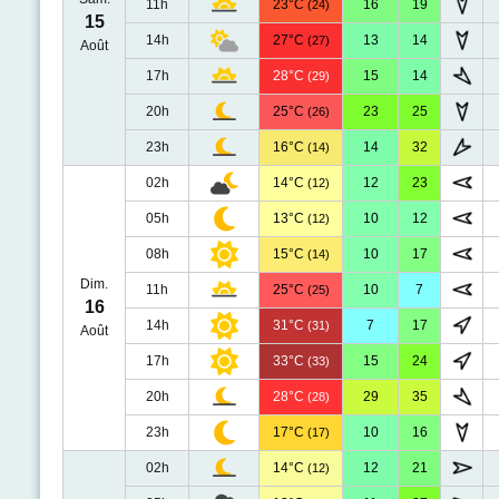
11h
23°C
16
19
(24)
15
14h
27°C
13
14
(27)
Août
17h
28°C
15
14
(29)
20h
25°C
23
25
(26)
23h
16°C
14
32
(14)
02h
14°C
12
23
(12)
05h
13°C
10
12
(12)
08h
15°C
10
17
(14)
Dim.
11h
25°C
10
7
(25)
16
14h
31°C
7
17
(31)
Août
17h
33°C
15
24
(33)
20h
28°C
29
35
(28)
23h
17°C
10
16
(17)
02h
14°C
12
21
(12)