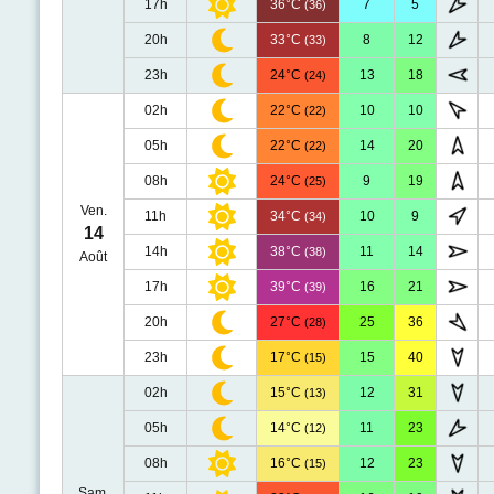
17h
36°C
7
5
(36)
20h
33°C
8
12
(33)
23h
24°C
13
18
(24)
02h
22°C
10
10
(22)
05h
22°C
14
20
(22)
08h
24°C
9
19
(25)
Ven.
11h
34°C
10
9
(34)
14
14h
38°C
11
14
(38)
Août
17h
39°C
16
21
(39)
20h
27°C
25
36
(28)
23h
17°C
15
40
(15)
02h
15°C
12
31
(13)
05h
14°C
11
23
(12)
08h
16°C
12
23
(15)
Sam.