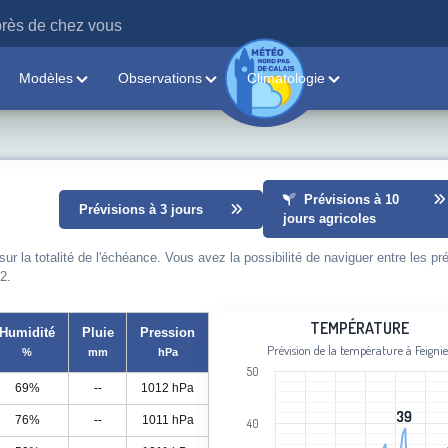
rès de chez vous
Modèles
Observations
Climatologie
Prévisions à 10
Prévisions à 3 jours
jours agricoles
 la totalité de l'échéance. Vous avez la possibilité de naviguer entre les pr
2.
Température
TEMPÉRATURE
Humidité
Pluie
Pression
Prévision de la température à Feignie
%
mm
hPa
Line chart with 90 data points.
50
Prévision de la température à Feignie
69%
--
1012 hPa
View as data table, Température
39
39
76%
--
1011 hPa
40
The chart has 1 X axis displaying cat
The chart has 1 Y axis displaying Tem