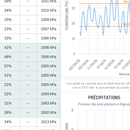
Seui
59%
--
1011 hPa
TEMPÉRATURE (°C)
30
34%
--
1010 hPa
25%
--
1009 hPa
20
Seuil
23%
--
1007 hPa
33%
--
1006 hPa
10
42%
--
1006 hPa
0
48%
--
1006 hPa
08/08 03h
09/08 15h
11/08 03h
12/08 17h
14/08 05h
15/08 17h
17/08 
57%
--
1005 hPa
Généré par
41%
--
1005 hPa
End of interactive chart.
Les seuils de canicule pour le Nord sont de 18°
22%
--
1005 hPa
nuit et 33°C min. le jour pendant 3j consécu
22%
--
1004 hPa
Précipitations
PRÉCIPITATIONS
21%
--
1003 hPa
Prévision des précipitations à Feignie
Bar chart with 90 bars.
8
Prévision des précipitations à Feignie
26%
--
1002 hPa
View as data table, Précipitations
34%
--
1013 hPa
The chart has 1 X axis displaying cat
6