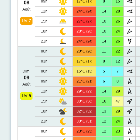
09h
17°C
8
15
(17)
08
Août
12h
24°C
14
28
(24)
UV
7
15h
27°C
10
26
(27)
18h
28°C
10
24
(28)
21h
24°C
14
26
(24)
00h
20°C
11
22
(20)
03h
17°C
8
12
(17)
Dim.
06h
15°C
5
7
(15)
09
09h
21°C
6
8
(21)
Août
12h
29°C
14
29
(29)
UV
5
15h
30°C
16
47
(30)
18h
32°C
13
29
(32)
21h
30°C
12
24
(31)
00h
23°C
12
23
(23)