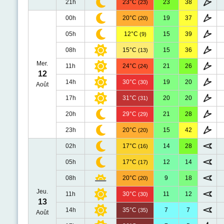
21h
23°C
23
38
(23)
00h
20°C
19
37
(20)
05h
12°C
15
39
(9)
08h
15°C
15
36
(13)
Mer.
11h
24°C
21
26
(24)
12
14h
30°C
19
20
(30)
Août
17h
31°C
20
20
(31)
20h
29°C
21
28
(29)
23h
20°C
15
42
(20)
02h
17°C
14
28
(16)
05h
17°C
12
14
(17)
08h
20°C
9
18
(20)
Jeu.
11h
30°C
11
12
(30)
13
14h
35°C
7
7
(35)
Août