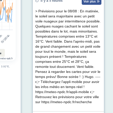
Il y a 5 heures
Voir plus
> Prévisions pour le 08/08 : En matinée,
le soleil sera majoritaire avec un petit
voile nuageux par intermittence possible.
Quelques nuages cachant le soleil sont
possibles dans le lot, mais minoritaires.
19/08 14h
05h
Températures comprises entre 13°C et
16°C. Vent faible. Dans l'après-midi, pas
de grand changement avec un petit voile
pour tout le monde, mais le soleil sera
le
toujours présent ! Températures
 meteo-npdc.fr
comprises entre 25°C et 28°C, ça
remonte tout doucement. Vent faible.
e 3.92°E,
Pensez à regarder les cartes pour voir le
temps prévu! Bonne soirée ! :) Hugo. ----
👉 Téléchargez l'appli mobile pour avoir
les infos météo en temps réel !
https://meteo-npdc.fr/appli-mobile 👉
Retrouvez les prévisions pour votre ville
sur https://meteo-npdc.fr/recherche