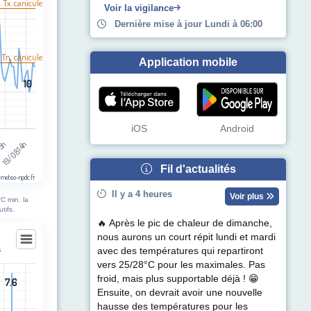
l Tx. canicule
Voir la vigilance
Dernière mise à jour Lundi à 06:00
 Tn. canicule
Application mobile
10
10
iOS
Android
05h
19/08 14h
Fil d'actualités
 meteo-npdc.fr
Il y a 4 heures
Voir plus
C min. la
tifs.
🔥 Après le pic de chaleur de dimanche,
nous aurons un court répit lundi et mardi
s
avec des températures qui repartiront
vers 25/28°C pour les maximales. Pas
s
froid, mais plus supportable déjà ! 😁
7.6
7.6
Ensuite, on devrait avoir une nouvelle
egories.
hausse des températures pour les