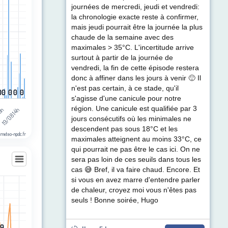
ul de précipitations (mm). Data ranges from 0 to 7.6.
journées de mercredi, jeudi et vendredi:
la chronologie exacte reste à confirmer,
mais jeudi pourrait être la journée la plus
chaude de la semaine avec des
maximales > 35°C. L'incertitude arrive
surtout à partir de la journée de
vendredi, la fin de cette épisode restera
donc à affiner dans les jours à venir 🙂 Il
n'est pas certain, à ce stade, qu'il
0
0
0
0
0
0
0
0
0
0
s'agisse d'une canicule pour notre
région. Une canicule est qualifiée par 3
19/08 14h
05h
jours consécutifs où les minimales ne
descendent pas sous 18°C et les
 meteo-npdc.fr
maximales atteignent au moins 33°C, ce
qui pourrait ne pas être le cas ici. On ne
sera pas loin de ces seuils dans tous les
cas 😅 Bref, il va faire chaud. Encore. Et
si vous en avez marre d'entendre parler
de chaleur, croyez moi vous n'êtes pas
les
seuls ! Bonne soirée, Hugo
egories.
t (km/h). Data ranges from 5 to 47.
29
29