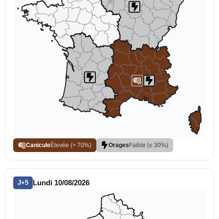
Canicule
Orages
Élevée (> 70%)
Faible (≤ 30%)
Lundi 10/08/2026
J+5