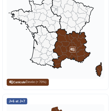
Canicule
Élevée (> 70%)
J+6 et J+7