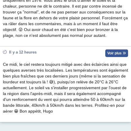
uniquement en 1976. Vous avez le droit d'aimer le soleil et la
chaleur, personne ne dit le contraire. Il est par contre incensé de
trouver ça "normal", et de ne pas penser aux conséquences sur la
faune et la flore en dehors de votre plaisir personnel. Forcément ça
va râler dans les commentaires, mais à un moment il faut être
objectif. 😜 Oui avoir chaud en été c'est bien pour bronzer à la
plage, non ce n'est absolument pas normal pour autant.
Il y a 12 heures
Voir plus
Ce midi, le ciel restera toujours mitigé avec des éclaircies ainsi que
quelques averses très localisées. Les températures sont également
bien plus fraîches que ces derniers jours (même si la sensation de
lourdeur est toujours là ! 😅), puisqu'on relève de 20°C à 26°C
actuellement. Le soleil va s'installer progressivement par l'ouest de
la région dans l'après-midi, mais il sera également accompagné
d'un renforcement du vent qui pourra atteindre 50 à 60km/h sur la
bande littorale, 40km/h à 50km/h dans les terres. Profitez-en pour
aérer 😁 Bon appétit, Hugo