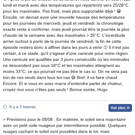
27.7
27.5
27.1
32
27
27.8
lundi et mardi avec des températures qui repartiront vers 25/28°C
pour les maximales. Pas froid, mais plus supportable déjà ! 😁
Ensuite, on devrait avoir une nouvelle hausse des températures
pour les journées de mercredi, jeudi et vendredi: la chronologie
exacte reste à confirmer, mais jeudi pourrait être la journée la plus
chaude de la semaine avec des maximales > 35°C. L'incertitude
arrive surtout à partir de la journée de vendredi, la fin de cette
épisode restera donc à affiner dans les jours à venir 🙂 Il n'est pas
certain, à ce stade, qu'il s'agisse d'une canicule pour notre région.
Une canicule est qualifiée par 3 jours consécutifs où les minimales
ne descendent pas sous 18°C et les maximales atteignent au
moins 33°C, ce qui pourrait ne pas être le cas ici. On ne sera pas
loin de ces seuils dans tous les cas 😅 Bref, il va faire chaud.
Encore. Et si vous en avez marre d'entendre parler de chaleur,
croyez moi vous n'êtes pas seuls ! Bonne soirée, Hugo
Il y a 3 heures
Voir plus
> Prévisions pour le 08/08 : En matinée, le soleil sera majoritaire
avec un petit voile nuageux par intermittence possible. Quelques
nuages cachant le soleil sont possibles dans le lot, mais