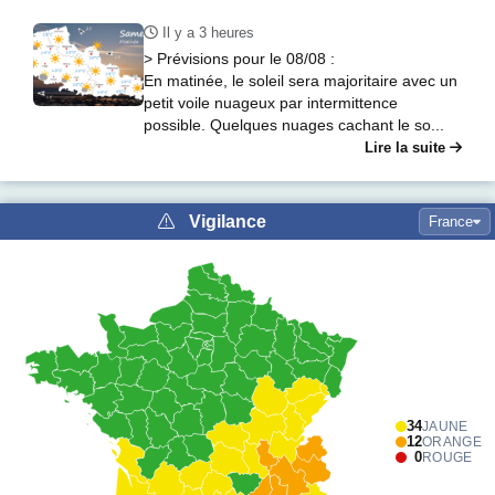
Il y a 3 heures
> Prévisions pour le 08/08 :
En matinée, le soleil sera majoritaire avec un
petit voile nuageux par intermittence
possible. Quelques nuages cachant le so...
Lire la suite
OpenStreetMap
, MapLibre, Météo France, IRM, Infoclimat
Observations météo
Vigilance
France
21 h
34
JAUNE
12
ORANGE
0
ROUGE