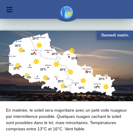
Samedi matin
15°C
16°C
15°C
14°C
15°C
15°C
15°C
15°C
14°C
13°C
15°C
13°C
14°C
En matinée, le soleil sera majoritaire avec un petit voile nuageux
par intermittence possible. Quelques nuages cachant le soleil
sont possibles dans le lot, mais minoritaires. Températures
comprises entre 13°C et 16°C. Vent faible.