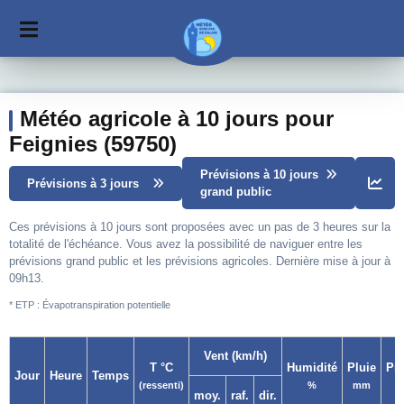
Météo agricole à 10 jours pour
Feignies (59750)
Prévisions à 10 jours
Prévisions à 3 jours
grand public
Ces prévisions à 10 jours sont proposées avec un pas de 3 heures sur la
totalité de l'échéance. Vous avez la possibilité de naviguer entre les
prévisions grand public et les prévisions agricoles. Dernière mise à jour à
09h13.
* ETP : Évapotranspiration potentielle
Vent (km/h)
T °C
Humidité
Pluie
Pr
Jour
Heure
Temps
(ressenti)
%
mm
moy.
raf.
dir.