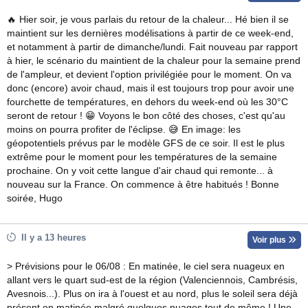
🔥 Hier soir, je vous parlais du retour de la chaleur... Hé bien il se
maintient sur les dernières modélisations à partir de ce week-end,
et notamment à partir de dimanche/lundi. Fait nouveau par rapport
à hier, le scénario du maintient de la chaleur pour la semaine prend
de l'ampleur, et devient l'option privilégiée pour le moment. On va
donc (encore) avoir chaud, mais il est toujours trop pour avoir une
fourchette de températures, en dehors du week-end où les 30°C
seront de retour ! 😁 Voyons le bon côté des choses, c'est qu'au
moins on pourra profiter de l'éclipse. 😅 En image: les
géopotentiels prévus par le modèle GFS de ce soir. Il est le plus
extrême pour le moment pour les températures de la semaine
prochaine. On y voit cette langue d'air chaud qui remonte... à
nouveau sur la France. On commence à être habitués ! Bonne
soirée, Hugo
Il y a 13 heures
Voir plus
> Prévisions pour le 06/08 : En matinée, le ciel sera nuageux en
allant vers le quart sud-est de la région (Valenciennois, Cambrésis,
Avesnois...). Plus on ira à l'ouest et au nord, plus le soleil sera déjà
présent en matinée malgré quelques nuages tout de même ! Une