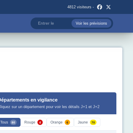
4812 visiteurs -
Voir les prévisions
Départements en vigilance
liquez sur un département pour voir les détails J+1 et J+2
Tous
Rouge
Orange
Jaune
80
4
6
70