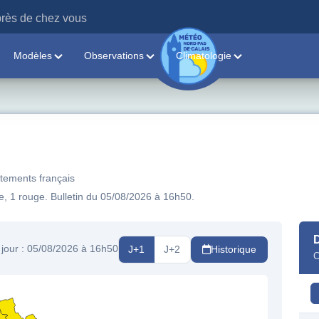
rès de chez vous
Modèles
Observations
Climatologie
rtements français
e, 1 rouge. Bulletin du 05/08/2026 à 16h50.
J+1
J+2
Historique
 jour : 05/08/2026 à 16h50
C