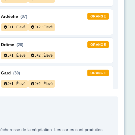
Ardèche
(07)
ORANGE
J+1 : Élevé
J+2 : Élevé
Drôme
(26)
ORANGE
J+1 : Élevé
J+2 : Élevé
Gard
(30)
ORANGE
J+1 : Élevé
J+2 : Élevé
Hérault
(34)
ORANGE
J+1 : Élevé
J+2 : Élevé
sécheresse de la végétation. Les cartes sont produites
Pyrénées-Orientales
(66)
ORANGE