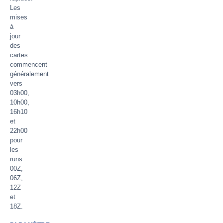
Les
mises
à
jour
des
cartes
commencent
généralement
vers
03h00,
10h00,
16h10
et
22h00
pour
les
runs
00Z,
06Z,
12Z
et
18Z.