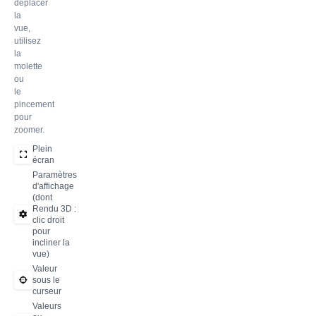
déplacer
la
vue,
utilisez
la
molette
ou
le
pincement
pour
zoomer.
Plein
écran
Paramètres
d'affichage
(dont
Rendu 3D :
clic droit
pour
incliner la
vue)
Valeur
sous le
curseur
Valeurs