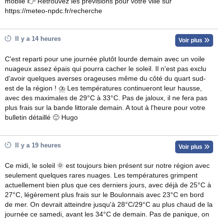
mobile 👉 Retrouvez les prévisions pour votre ville sur
https://meteo-npdc.fr/recherche
Il y a 14 heures
Voir plus
C'est reparti pour une journée plutôt lourde demain avec un voile
nuageux assez épais qui pourra cacher le soleil. Il n'est pas exclu
d'avoir quelques averses orageuses même du côté du quart sud-
est de la région ! ⛈ Les températures continueront leur hausse,
avec des maximales de 29°C à 33°C. Pas de jaloux, il ne fera pas
plus frais sur la bande littorale demain. A tout à l'heure pour votre
bulletin détaillé 🙂 Hugo
Il y a 19 heures
Voir plus
Ce midi, le soleil 🌞 est toujours bien présent sur notre région avec
seulement quelques rares nuages. Les températures grimpent
actuellement bien plus que ces derniers jours, avec déjà de 25°C à
27°C, légèrement plus frais sur le Boulonnais avec 23°C en bord
de mer. On devrait atteindre jusqu'à 28°C/29°C au plus chaud de la
journée ce samedi, avant les 34°C de demain. Pas de panique, on