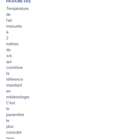
PARAMÈTRE
Température
de
l'air
mesurée
à
2
mètres
du
sol,
qui
constitue
la
référence
standard
en
météorologie.
C'est
le
paramètre
le
plus
consulté
pour