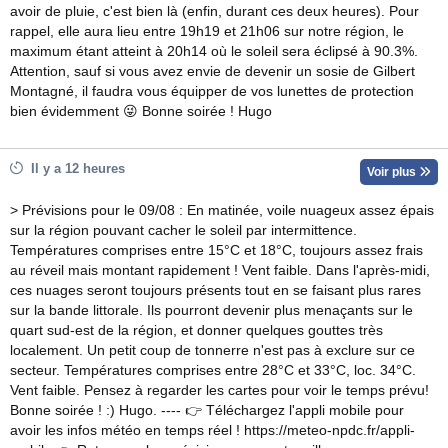
avoir de pluie, c'est bien là (enfin, durant ces deux heures). Pour
rappel, elle aura lieu entre 19h19 et 21h06 sur notre région, le
maximum étant atteint à 20h14 où le soleil sera éclipsé à 90.3%.
Attention, sauf si vous avez envie de devenir un sosie de Gilbert
Montagné, il faudra vous équipper de vos lunettes de protection
bien évidemment 😜 Bonne soirée ! Hugo
Il y a 12 heures
Voir plus
> Prévisions pour le 09/08 : En matinée, voile nuageux assez épais
sur la région pouvant cacher le soleil par intermittence.
Températures comprises entre 15°C et 18°C, toujours assez frais
au réveil mais montant rapidement ! Vent faible. Dans l'après-midi,
ces nuages seront toujours présents tout en se faisant plus rares
sur la bande littorale. Ils pourront devenir plus menaçants sur le
quart sud-est de la région, et donner quelques gouttes très
localement. Un petit coup de tonnerre n'est pas à exclure sur ce
secteur. Températures comprises entre 28°C et 33°C, loc. 34°C.
Vent faible. Pensez à regarder les cartes pour voir le temps prévu!
Bonne soirée ! :) Hugo. ---- 👉 Téléchargez l'appli mobile pour
avoir les infos météo en temps réel ! https://meteo-npdc.fr/appli-