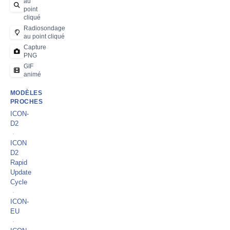
au
point
cliqué
Radiosondage
au point cliqué
Capture
PNG
GIF
animé
MODÈLES
PROCHES
ICON-
D2
·
ICON
D2
Rapid
Update
Cycle
·
ICON-
EU
·