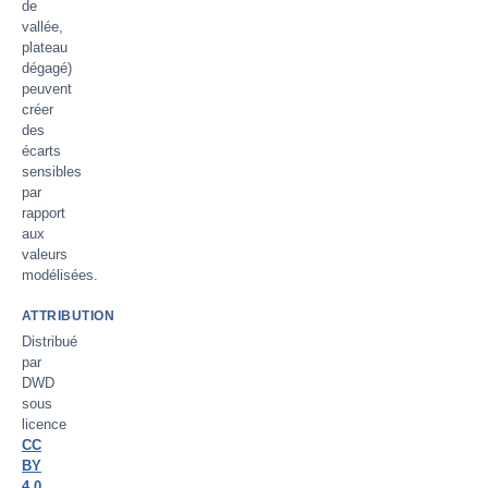
de
vallée,
plateau
dégagé)
peuvent
créer
des
écarts
sensibles
par
rapport
aux
valeurs
modélisées.
ATTRIBUTION
Distribué
par
DWD
sous
licence
CC
BY
4.0