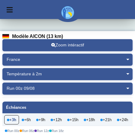
Modèle AICON (13 km)
Zoom intéractif
Échéances
+3h
+6h
+9h
+12h
+15h
+18h
+21h
+24h
Run 00z
Run 06z
Run 12z
Run 18z