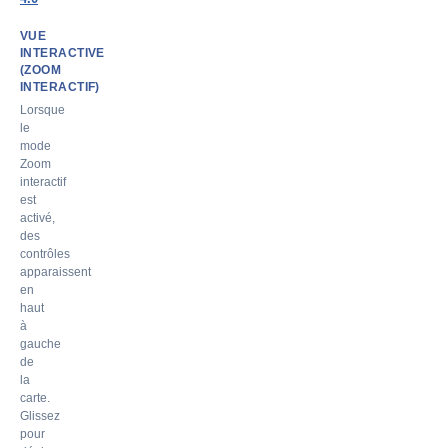
VUE
INTERACTIVE
(ZOOM
INTERACTIF)
Lorsque
le
mode
Zoom
interactif
est
activé,
des
contrôles
apparaissent
en
haut
à
gauche
de
la
carte.
Glissez
pour