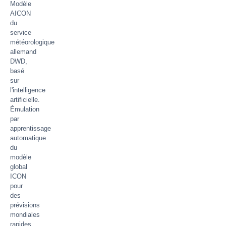
Modèle
AICON
du
service
météorologique
allemand
DWD,
basé
sur
l'intelligence
artificielle.
Émulation
par
apprentissage
automatique
du
modèle
global
ICON
pour
des
prévisions
mondiales
rapides.