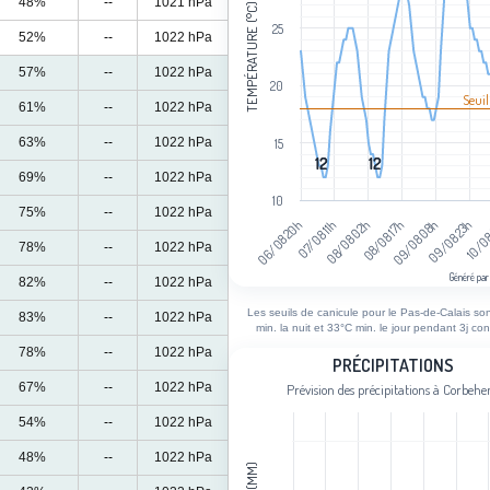
48%
--
1021 hPa
TEMPÉRATURE (°C)
25
52%
--
1022 hPa
57%
--
1022 hPa
20
Seuil
61%
--
1022 hPa
63%
--
1022 hPa
15
12
12
12
12
69%
--
1022 hPa
10
75%
--
1022 hPa
08/08 17h
06/08 20h
09/08 23h
08/08 02h
09/08 08h
07/08 11h
10/08
78%
--
1022 hPa
Généré par
82%
--
1022 hPa
End of interactive chart.
Les seuils de canicule pour le Pas-de-Calais so
83%
--
1022 hPa
min. la nuit et 33°C min. le jour pendant 3j con
78%
--
1022 hPa
Précipitations
PRÉCIPITATIONS
67%
--
1022 hPa
Prévision des précipitations à Corbeh
Bar chart with 109 bars.
Prévision des précipitations à Corbe
54%
--
1022 hPa
View as data table, Précipitations
48%
--
1022 hPa
The chart has 1 X axis displaying cat