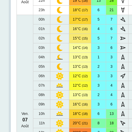
22h
19°C
13
28
(18)
Août
23h
18°C
6
21
(17)
00h
17°C
5
7
(17)
01h
16°C
4
6
(16)
02h
15°C
5
7
(15)
03h
14°C
3
6
(14)
04h
13°C
1
3
(13)
05h
13°C
2
3
(13)
06h
12°C
3
3
(12)
07h
12°C
3
4
(12)
08h
13°C
2
4
(13)
09h
16°C
3
6
(16)
Ven.
10h
18°C
6
13
(18)
07
11h
20°C
8
18
(21)
Août