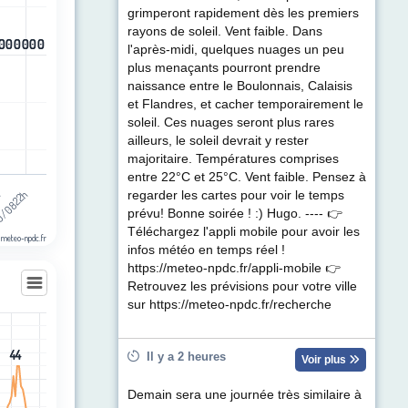
ul de précipitations (mm). Data ranges from -0.5 to 0.5.
grimperont rapidement dès les premiers
rayons de soleil. Vent faible. Dans
0
0
0
0
0
0
0
0
0
0
0
0
l'après-midi, quelques nuages un peu
plus menaçants pourront prendre
naissance entre le Boulonnais, Calaisis
et Flandres, et cacher temporairement le
soleil. Ces nuages seront plus rares
ailleurs, le soleil devrait y rester
majoritaire. Températures comprises
entre 22°C et 25°C. Vent faible. Pensez à
h
/08 22h
regarder les cartes pour voir le temps
prévu! Bonne soirée ! :) Hugo. ---- 👉
Téléchargez l'appli mobile pour avoir les
 meteo-npdc.fr
infos météo en temps réel !
https://meteo-npdc.fr/appli-mobile 👉
Retrouvez les prévisions pour votre ville
sur https://meteo-npdc.fr/recherche
les
44
44
Il y a 2 heures
Voir plus
egories.
t (km/h). Data ranges from 1 to 44.
Demain sera une journée très similaire à