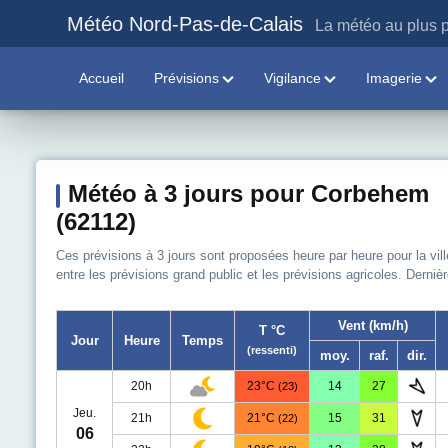
Météo Nord-Pas-de-Calais
La météo au plus p
Accueil
Prévisions
Vigilance
Imagerie
Météo à 3 jours pour Corbehem
(62112)
Ces prévisions à 3 jours sont proposées heure par heure pour la vil
entre les prévisions grand public et les prévisions agricoles. Derniè
Vent (km/h)
T °C
Jour
Heure
Temps
(ressenti)
moy.
raf.
dir.
20h
23°C
14
27
(23)
Jeu.
21h
21°C
15
31
(22)
06