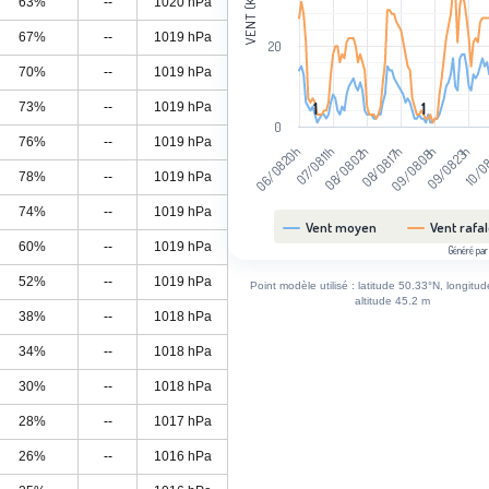
VENT (KM/H)
63%
--
1020 hPa
67%
--
1019 hPa
20
70%
--
1019 hPa
73%
--
1019 hPa
1
1
1
1
0
76%
--
1019 hPa
10/08
09/08 08h
08/08 02h
06/08 20h
09/08 23h
08/08 17h
07/08 11h
78%
--
1019 hPa
74%
--
1019 hPa
Vent moyen
Vent rafa
60%
--
1019 hPa
Généré par
End of interactive chart.
52%
--
1019 hPa
Point modèle utilisé : latitude 50.33°N, longitu
altitude 45.2 m
38%
--
1018 hPa
34%
--
1018 hPa
30%
--
1018 hPa
28%
--
1017 hPa
26%
--
1016 hPa