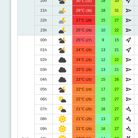
20h
30°C
18
33
(31)
21h
29°C
18
31
(30)
22h
27°C
15
27
(28)
23h
25°C
10
22
(26)
00h
25°C
9
15
(27)
01h
24°C
13
21
(25)
02h
24°C
12
22
(25)
03h
23°C
13
21
(25)
04h
23°C
15
26
(25)
05h
22°C
17
27
(24)
06h
22°C
15
27
(25)
07h
21°C
16
27
(25)
08h
21°C
13
27
(25)
09h
21°C
16
27
(25)