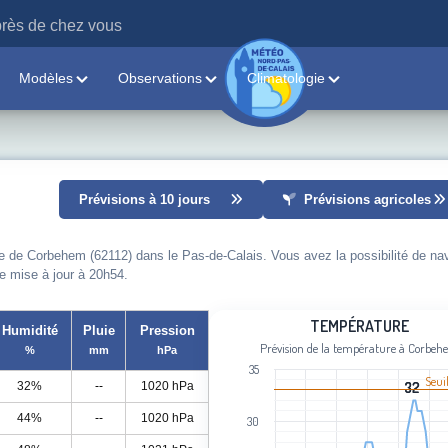
rès de chez vous
Modèles
Observations
Climatologie
Prévisions à 10 jours
Prévisions agricoles
le de Corbehem (62112) dans le Pas-de-Calais. Vous avez la possibilité de na
re mise à jour à 20h54.
Température
TEMPÉRATURE
Humidité
Pluie
Pression
Prévision de la température à Corbe
%
mm
hPa
Line chart with 109 data points.
35
Prévision de la température à Corbe
Seui
32%
--
1020 hPa
32
32
View as data table, Température
44%
--
1020 hPa
30
The chart has 1 X axis displaying cat
The chart has 1 Y axis displaying Tem