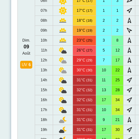
06h
17°C
1
3
(17)
07h
17°C
1
1
(17)
08h
18°C
2
2
(18)
09h
19°C
2
2
(19)
Dim.
10h
23°C
3
8
(25)
09
11h
26°C
5
12
(27)
Août
12h
29°C
7
17
(29)
UV
6
13h
30°C
10
22
(30)
14h
31°C
11
25
(31)
15h
32°C
13
28
(32)
16h
32°C
17
34
(32)
17h
31°C
10
34
(31)
18h
31°C
9
21
(31)
19h
31°C
17
30
(31)