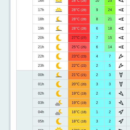
16h
28°C
10
25
(28)
17h
28°C
9
24
(28)
18h
28°C
8
21
(28)
19h
28°C
6
18
(28)
20h
27°C
7
15
(27)
21h
25°C
6
14
(25)
22h
23°C
4
7
(23)
23h
22°C
2
5
(22)
00h
21°C
2
3
(21)
01h
20°C
3
3
(20)
02h
19°C
2
4
(19)
03h
19°C
2
3
(19)
04h
18°C
1
2
(18)
05h
18°C
3
2
(18)