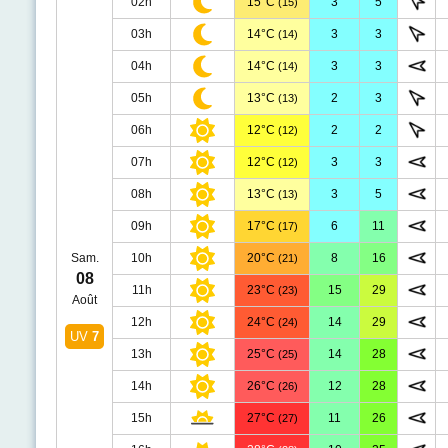
02h
15°C
3
5
(15)
03h
14°C
3
3
(14)
04h
14°C
3
3
(14)
05h
13°C
2
3
(13)
06h
12°C
2
2
(12)
07h
12°C
3
3
(12)
08h
13°C
3
5
(13)
09h
17°C
6
11
(17)
Sam.
10h
20°C
8
16
(21)
08
11h
23°C
15
29
(23)
Août
12h
24°C
14
29
(24)
UV
7
13h
25°C
14
28
(25)
14h
26°C
12
28
(26)
15h
27°C
11
26
(27)