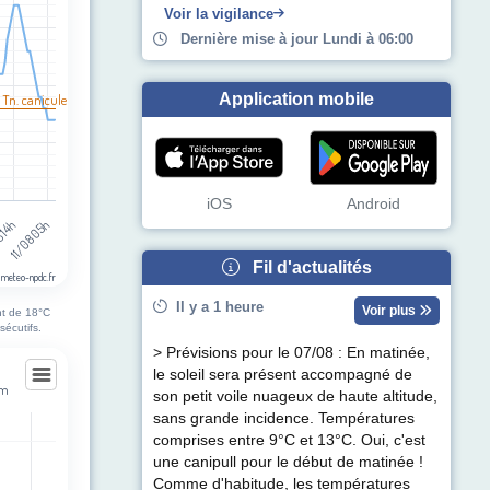
Voir la vigilance
Dernière mise à jour Lundi à 06:00
Application mobile
 Tn. canicule
iOS
Android
11/08 05h
 14h
Fil d'actualités
 meteo-npdc.fr
Il y a 1 heure
Voir plus
nt de 18°C
sécutifs.
> Prévisions pour le 07/08 : En matinée,
le soleil sera présent accompagné de
em
son petit voile nuageux de haute altitude,
hem
sans grande incidence. Températures
comprises entre 9°C et 13°C. Oui, c'est
une canipull pour le début de matinée !
egories.
Comme d'habitude, les températures