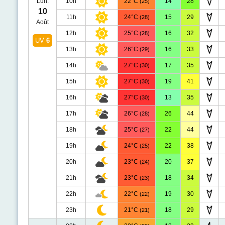
Lun.
10h
22°C
14
28
(25)
10
11h
24°C
15
29
(28)
Août
12h
25°C
16
32
(28)
UV
6
13h
26°C
16
33
(29)
14h
27°C
17
35
(30)
15h
27°C
19
41
(30)
16h
27°C
13
35
(30)
17h
26°C
26
44
(28)
18h
25°C
22
44
(27)
19h
24°C
22
38
(25)
20h
23°C
20
37
(24)
21h
23°C
18
34
(23)
22h
22°C
19
30
(22)
23h
21°C
18
29
(21)