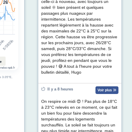
celle-ci à nouveau, avec toujours un
26
26
soleil 🌞 bien présent et quelques
passages plus nuageux par
intermittence. Les températures
repartent légèrement à la hausse avec
des maximales de 22°C à 25°C sur la
région. Cette hausse va être progressive
 14h
11/08 05h
sur les prochains jours, avec 26/28°C
samedi, puis 28°C/33°C dimanche. Si
vous préférez les températures de ce
jeudi, profitez-en pendant que vous le
le
pouvez ! 😅 A tout à l'heure pour votre
 meteo-npdc.fr
bulletin détaillé, Hugo
de 3.05°E,
Il y a 8 heures
Voir plus
On respire ce midi 😍 ! Pas plus de 18°C
à 23°C relevés en ce moment, ce qui fait
un bien fou pour faire descendre la
températures des logements
surchauffés. Le soleil se fait toujours un
peu plus timide par intermittence, mais