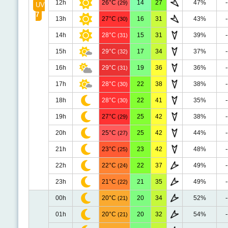
12h
26°C
14
27
47%
-
(29)
UV
7
13h
27°C
16
31
43%
-
(30)
14h
28°C
15
31
39%
-
(31)
15h
29°C
17
34
37%
-
(32)
16h
29°C
19
36
36%
-
(31)
17h
28°C
22
38
38%
-
(30)
18h
28°C
22
41
35%
-
(30)
19h
27°C
25
42
38%
-
(29)
20h
25°C
25
42
44%
-
(27)
21h
23°C
23
42
48%
-
(25)
22h
22°C
22
37
49%
-
(24)
23h
21°C
21
35
49%
-
(22)
00h
20°C
20
34
52%
-
(21)
01h
20°C
20
32
54%
-
(21)