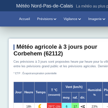
Météo Nord-Pas-de-Calais
La météo au plus p
Accueil
Prévisions
Vigilance
Imagerie
Météo agricole à 3 jours pour
Corbehem (62112)
Ces prévisions à 3 jours sont proposées heure par heure pour la vil
entre les prévisions grand public et les prévisions agricoles. Derniè
* ETP : Évapotranspiration potentielle
Vent (km/h)
T °C
Humidité
Pl
Jour
Heure
Temps
(ressenti)
%
m
moy.
raf.
dir.
18h
29°C
6
17
23%
-
(29)