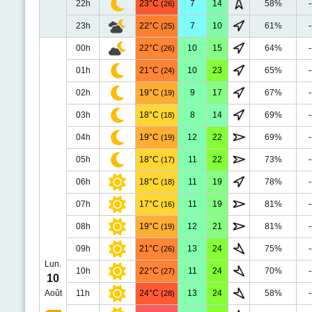
22h
23°C
7
14
58%
-
(26)
23h
22°C
7
10
61%
-
(25)
00h
22°C
10
15
64%
-
(26)
01h
21°C
10
23
65%
-
(24)
02h
19°C
9
17
67%
-
(19)
03h
18°C
8
14
69%
-
(18)
04h
19°C
12
22
69%
-
(19)
05h
18°C
11
22
73%
-
(17)
06h
18°C
11
19
78%
-
(18)
07h
17°C
11
19
81%
-
(16)
08h
19°C
12
21
81%
-
(19)
09h
21°C
13
24
75%
-
(26)
Lun.
10h
22°C
11
24
70%
-
(27)
10
Août
11h
24°C
13
24
58%
-
(28)