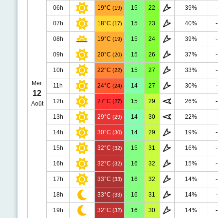
06h
19°C
15
22
39%
-
(19)
07h
18°C
15
23
40%
-
(17)
08h
19°C
15
24
39%
-
(19)
09h
20°C
15
26
37%
-
(20)
10h
22°C
15
27
33%
-
(22)
Mer.
11h
24°C
14
27
30%
-
(24)
12
12h
27°C
15
29
26%
-
(27)
Août
13h
29°C
14
30
22%
-
(29)
14h
30°C
14
29
19%
-
(30)
15h
32°C
15
31
16%
-
(32)
16h
32°C
16
32
15%
-
(32)
17h
33°C
16
32
14%
-
(33)
18h
33°C
16
31
14%
-
(33)
19h
32°C
16
30
14%
-
(32)