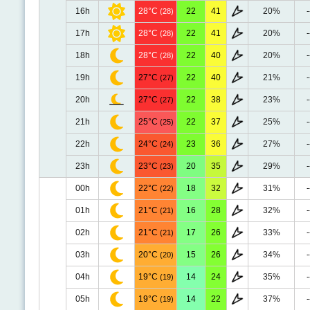
16h
28°C
22
41
20%
-
(28)
17h
28°C
22
41
20%
-
(28)
18h
28°C
22
40
20%
-
(28)
19h
27°C
22
40
21%
-
(27)
20h
27°C
22
38
23%
-
(27)
21h
25°C
22
37
25%
-
(25)
22h
24°C
23
36
27%
-
(24)
23h
23°C
20
35
29%
-
(23)
00h
22°C
18
32
31%
-
(22)
01h
21°C
16
28
32%
-
(21)
02h
21°C
17
26
33%
-
(21)
03h
20°C
15
26
34%
-
(20)
04h
19°C
14
24
35%
-
(19)
05h
19°C
14
22
37%
-
(19)