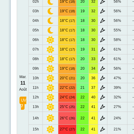
02h
19°C
20
32
56%
-
(18)
03h
19°C
19
32
56%
-
(18)
04h
18°C
18
30
56%
-
(17)
05h
18°C
18
30
55%
-
(17)
06h
18°C
18
30
58%
-
(17)
07h
18°C
19
31
61%
-
(17)
08h
18°C
20
33
61%
-
(17)
09h
19°C
20
34
56%
-
(18)
Mar.
10h
20°C
20
36
47%
-
(21)
11
11h
22°C
21
37
39%
-
(22)
Août
12h
24°C
22
40
32%
-
(24)
UV
7
13h
25°C
22
41
27%
-
(25)
14h
26°C
22
41
24%
-
(26)
15h
27°C
22
41
21%
-
(27)