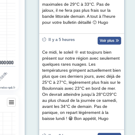
egories.
maximales de 29°C à 33°C. Pas de
ul de précipitations (mm). Data ranges from 0 to 0.2.
jaloux, il ne fera pas plus frais sur la
bande littorale demain. A tout à l'heure
pour votre bulletin détaillé 🙂 Hugo
Il y a 5 heures
Voir plus
Ce midi, le soleil 🌞 est toujours bien
présent sur notre région avec seulement
0
0
0
0
0
0
0
0
0
0
0
0
quelques rares nuages. Les
températures grimpent actuellement bien
/08 18h
plus que ces derniers jours, avec déjà de
25°C à 27°C, légèrement plus frais sur le
 meteo-npdc.fr
Boulonnais avec 23°C en bord de mer.
On devrait atteindre jusqu'à 28°C/29°C
au plus chaud de la journée ce samedi,
avant les 34°C de demain. Pas de
panique, on repart légèrement à la
baisse lundi ! 😁 Bon appétit, Hugo
les
egories.