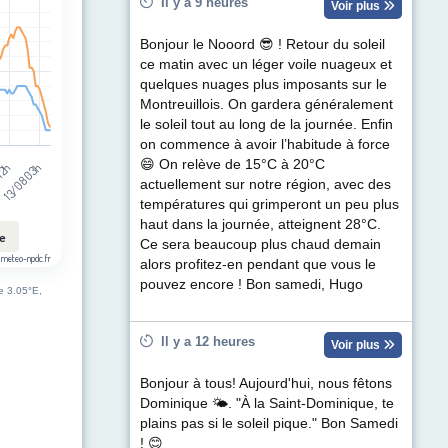
t (km/h). Data ranges from 2 to 55.
Il y a 9 heures
Voir plus
Bonjour le Nooord 😎 ! Retour du soleil
ce matin avec un léger voile nuageux et
quelques nuages plus imposants sur le
Montreuillois. On gardera généralement
le soleil tout au long de la journée. Enfin
on commence à avoir l’habitude à force
😄 On relève de 15°C à 20°C
13/08 03h
 12h
actuellement sur notre région, avec des
températures qui grimperont un peu plus
haut dans la journée, atteignent 28°C.
le
Ce sera beaucoup plus chaud demain
 meteo-npdc.fr
alors profitez-en pendant que vous le
pouvez encore ! Bon samedi, Hugo
de 3.05°E,
Il y a 12 heures
Voir plus
Bonjour à tous! Aujourd'hui, nous fêtons
Dominique 🌤. "À la Saint-Dominique, te
plains pas si le soleil pique." Bon Samedi
! 😊