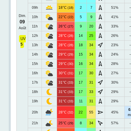
09h
18°C
2
7
51%
-
(18)
Dim.
10h
22°C
5
9
41%
-
(22)
09
11h
26°C
9
20
33%
-
(27)
Août
12h
28°C
14
25
26%
-
(28)
UV
5
13h
28°C
18
34
23%
-
(28)
14h
29°C
15
34
24%
-
(29)
15h
29°C
16
34
28%
-
(30)
16h
30°C
17
30
27%
-
(31)
17h
31°C
17
31
30%
-
(33)
18h
31°C
17
33
29%
-
(33)
19h
31°C
11
31
29%
-
(33)
0
20h
28°C
22
55
45%
(32)
m
21h
25°C
8
34
57%
-
(29)