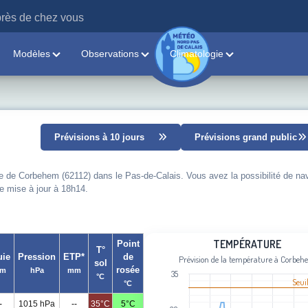
rès de chez vous
Modèles
Observations
Climatologie
Prévisions à 10 jours
Prévisions grand public
le de Corbehem (62112) dans le Pas-de-Calais. Vous avez la possibilité de na
re mise à jour à 18h14.
Température
TEMPÉRATURE
Point
T°
uie
Pression
ETP*
de
Prévision de la température à Corbe
sol
Line chart with 111 data points.
rosée
m
hPa
mm
35
°C
Prévision de la température à Corbe
Seui
°C
View as data table, Température
-
1015 hPa
--
35°C
5°C