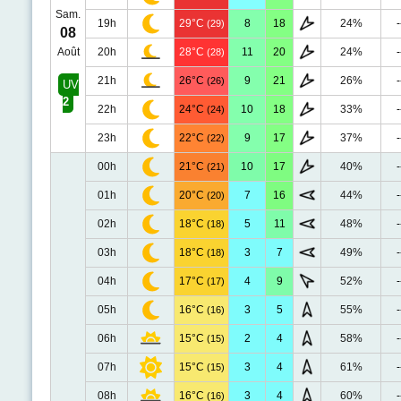
Sam.
19h
29°C
8
18
24%
-
(29)
08
Août
20h
28°C
11
20
24%
-
(28)
21h
26°C
9
21
26%
-
(26)
UV
2
22h
24°C
10
18
33%
-
(24)
23h
22°C
9
17
37%
-
(22)
00h
21°C
10
17
40%
-
(21)
01h
20°C
7
16
44%
-
(20)
02h
18°C
5
11
48%
-
(18)
03h
18°C
3
7
49%
-
(18)
04h
17°C
4
9
52%
-
(17)
05h
16°C
3
5
55%
-
(16)
06h
15°C
2
4
58%
-
(15)
07h
15°C
3
4
61%
-
(15)
08h
16°C
3
4
60%
-
(16)