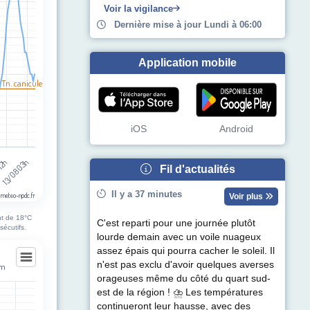
egories.
Voir la vigilance
pérature (°C). Data ranges from 15 to 33.
Dernière mise à jour Lundi à 06:00
Application mobile
 Tn. canicule
iOS
Android
13/08 03h
 12h
Fil d'actualités
Il y a 37 minutes
 meteo-npdc.fr
Voir plus
nt de 18°C
C'est reparti pour une journée plutôt
sécutifs.
lourde demain avec un voile nuageux
assez épais qui pourra cacher le soleil. Il
n'est pas exclu d'avoir quelques averses
em
orageuses même du côté du quart sud-
hem
est de la région ! ⛈ Les températures
continueront leur hausse, avec des