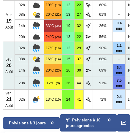
02h
19°C
12
22
60%
--
10
(19)
08h
20°C
13
27
61%
--
10
Mer.
(22)
19
0.4
14h
33°C
19
32
26%
10
(35)
Août
mm
20h
24°C
13
22
56%
--
10
(28)
1.1
02h
17°C
12
29
90%
10
(16)
mm
08h
16°C
15
37
88%
--
10
Jeu.
(14)
20
6.4
14h
20°C
26
30
69%
10
(23)
Août
mm
7.5
20h
12°C
26
44
91%
10
(9)
mm
Ven.
0.4
21
02h
13°C
24
41
72%
10
(10)
mm
Août
Prévisions à 10
Prévisions à 3 jours
jours agricoles