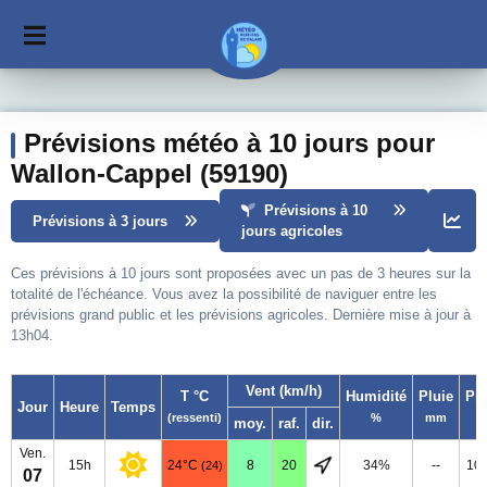
Prévisions météo à 10 jours pour
Wallon-Cappel (59190)
Prévisions à 10
Prévisions à 3 jours
jours agricoles
Ces prévisions à 10 jours sont proposées avec un pas de 3 heures sur la
totalité de l'échéance. Vous avez la possibilité de naviguer entre les
prévisions grand public et les prévisions agricoles. Dernière mise à jour à
13h04.
Vent (km/h)
T °C
Humidité
Pluie
Pr
Jour
Heure
Temps
(ressenti)
%
mm
moy.
raf.
dir.
Ven.
15h
24°C
8
20
34%
--
10
(24)
07