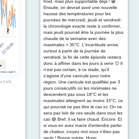
froid, mais plus supportable déjà ! 😁
Ensuite, on devrait avoir une nouvelle
hausse des températures pour les
journées de mercredi, jeudi et vendredi:
la chronologie exacte reste à confirmer,
2
2
mais jeudi pourrait être la journée la plus
chaude de la semaine avec des
 20h
23/08 08h
maximales > 35°C. L'incertitude arrive
surtout à partir de la journée de
vendredi, la fin de cette épisode restera
donc à affiner dans les jours à venir 🙂 Il
le
n'est pas certain, à ce stade, qu'il
 meteo-npdc.fr
s'agisse d'une canicule pour notre
région. Une canicule est qualifiée par 3
de 2.4°E,
jours consécutifs où les minimales ne
descendent pas sous 18°C et les
maximales atteignent au moins 33°C, ce
qui pourrait ne pas être le cas ici. On ne
sera pas loin de ces seuils dans tous les
cas 😅 Bref, il va faire chaud. Encore. Et
si vous en avez marre d'entendre parler
de chaleur, croyez moi vous n'êtes pas
seuls ! Bonne soirée, Hugo