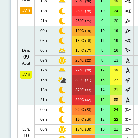
15h
26°C
13
29
(26)
UV
7
18h
28°C
10
24
(28)
21h
25°C
9
20
(25)
00h
19°C
10
19
(19)
03h
18°C
11
19
(18)
Dim.
06h
17°C
9
16
(17)
09
09h
21°C
8
13
(22)
Août
12h
29°C
19
39
(29)
UV
5
15h
31°C
15
37
(31)
18h
32°C
14
31
(33)
21h
29°C
15
55
(32)
00h
22°C
12
24
(23)
03h
19°C
12
22
(19)
Lun.
06h
17°C
10
21
(16)
10