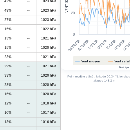
VENT (KM/H)
42%
--
1023 hPa
49%
--
1023 hPa
20
27%
--
1023 hPa
15%
--
1022 hPa
0
13%
--
1021 hPa
10/08 03h
17/08 05h
11/08 21h
19/08
13/08 17h
08/08 09h
15/08 11h
15%
--
1020 hPa
23%
--
1021 hPa
Vent moyen
Vent rafa
29%
--
1021 hPa
Généré par
End of interactive chart.
33%
--
1020 hPa
Point modèle utilisé : latitude 50.34°N, longitu
altitude 143.2 m
28%
--
1020 hPa
16%
--
1020 hPa
12%
--
1018 hPa
10%
--
1017 hPa
13%
--
1016 hPa