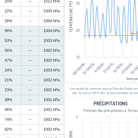
25%
--
1012 hPa
TEMPÉRATURE (°C)
30
22%
--
1005 hPa
26%
--
1004 hPa
20
56%
--
1004 hPa
Seuil
53%
--
1003 hPa
56%
--
1002 hPa
10
47%
--
1002 hPa
13/08 17h
10/08 03h
19/08
15/08 11h
11/08 21h
08/08 09h
17/08 05h
24%
--
1003 hPa
Généré par
21%
--
1002 hPa
End of interactive chart.
Les seuils de canicule pour le Pas-de-Calais so
23%
--
1001 hPa
min. la nuit et 33°C min. le jour pendant 3j con
39%
--
1001 hPa
Précipitations
PRÉCIPITATIONS
46%
--
1001 hPa
Prévision des précipitations à Ternas
Bar chart with 102 bars.
3
Prévision des précipitations à Ternas
74%
--
1002 hPa
View as data table, Précipitations
82%
--
1002 hPa
The chart has 1 X axis displaying cat