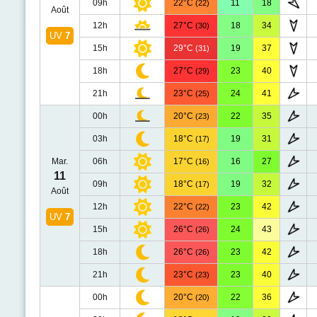
09h
22°C
11
18
(22)
Août
12h
27°C
18
34
(30)
UV
7
15h
29°C
19
37
(31)
18h
27°C
23
40
(29)
21h
23°C
24
41
(25)
00h
20°C
22
35
(23)
03h
18°C
19
31
(17)
Mar.
06h
17°C
16
27
(16)
11
09h
18°C
19
32
(17)
Août
12h
22°C
23
42
(22)
UV
7
15h
26°C
24
43
(26)
18h
26°C
23
42
(26)
21h
23°C
23
40
(23)
00h
20°C
22
36
(20)