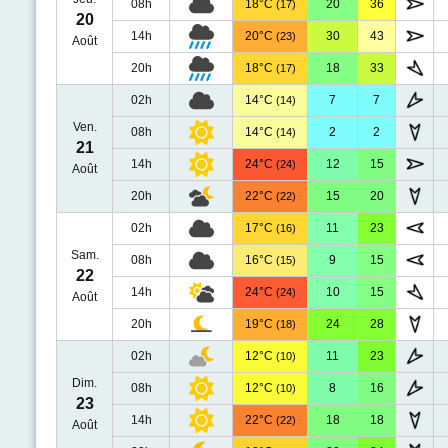
08h
18°C
20
36
(17)
20
14h
20°C
30
43
(23)
Août
20h
18°C
18
33
(17)
02h
14°C
7
7
(14)
Ven.
08h
14°C
2
2
(14)
21
14h
24°C
12
15
(24)
Août
20h
22°C
15
20
(22)
02h
17°C
11
23
(16)
Sam.
08h
16°C
9
15
(15)
22
14h
24°C
10
15
(24)
Août
20h
19°C
24
28
(18)
02h
12°C
11
23
(10)
Dim.
08h
12°C
8
16
(10)
23
14h
22°C
18
18
(22)
Août