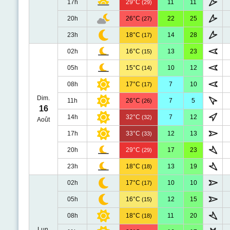
17h
29°C
11
11
(29)
20h
26°C
22
25
(27)
23h
18°C
14
28
(17)
02h
16°C
13
23
(15)
05h
15°C
10
12
(14)
08h
17°C
7
10
(17)
Dim.
11h
26°C
7
5
(26)
16
14h
32°C
7
12
(32)
Août
17h
33°C
12
13
(33)
20h
29°C
17
23
(29)
23h
18°C
13
19
(18)
02h
17°C
10
10
(17)
05h
16°C
12
15
(15)
08h
18°C
11
20
(18)
Lun.