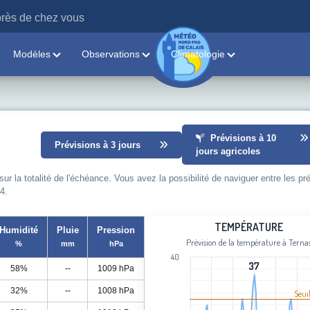
rès de chez vous
Modèles
Observations
Climatologie
Prévisions à 10
Prévisions à 3 jours
jours agricoles
 la totalité de l'échéance. Vous avez la possibilité de naviguer entre les pr
4.
Température
TEMPÉRATURE
Humidité
Pluie
Pression
Prévision de la température à Terna
%
mm
hPa
Line chart with 102 data points.
40
Prévision de la température à Ternas
37
37
58%
--
1009 hPa
View as data table, Température
32%
--
1008 hPa
Seui
The chart has 1 X axis displaying cat
The chart has 1 Y axis displaying Tem