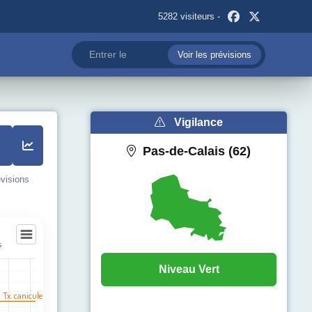
5282 visiteurs -
Voir les prévisions
Vigilance
Pas-de-Calais (62)
évisions
s
Niveau Vert
l Tx. canicule
egories.
pérature (°C). Data ranges from 12 to 37.