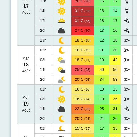
11h
26°C
16
17
(28)
17
14h
31°C
16
14
(32)
Août
17h
31°C
18
17
(33)
20h
27°C
13
16
(30)
23h
18°C
12
18
(18)
02h
16°C
11
20
(15)
Mar.
08h
18°C
19
42
(17)
18
14h
25°C
40
56
(28)
Août
20h
20°C
34
53
(25)
02h
16°C
10
13
(16)
Mer.
08h
16°C
19
36
(14)
19
14h
22°C
25
31
(22)
Août
20h
20°C
21
26
(21)
02h
15°C
17
35
(13)
Jeu.