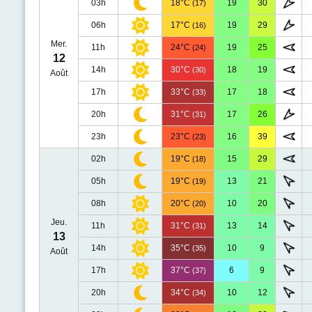
03h
18°C
19
30
(17)
06h
17°C
19
29
(16)
Mer.
11h
24°C
19
25
(24)
12
14h
30°C
18
19
(30)
Août
17h
33°C
17
18
(33)
20h
31°C
17
26
(31)
23h
23°C
16
39
(23)
02h
19°C
15
29
(18)
05h
19°C
13
21
(19)
08h
20°C
10
20
(20)
Jeu.
11h
31°C
13
14
(31)
13
14h
35°C
10
9
(35)
Août
17h
37°C
6
9
(37)
20h
34°C
10
12
(34)