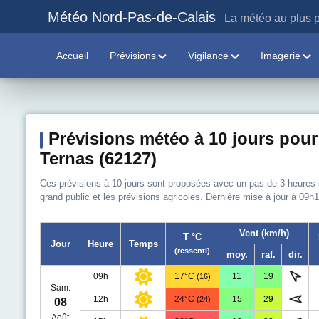
Météo Nord-Pas-de-Calais
La météo au plus p
Accueil
Prévisions
Vigilance
Imagerie
Prévisions météo à 10 jours pour
Ternas (62127)
Ces prévisions à 10 jours sont proposées avec un pas de 3 heures sur
grand public et les prévisions agricoles. Dernière mise à jour à 09h1
Vent (km/h)
T °C
Jour
Heure
Temps
(ressenti)
moy.
raf.
dir.
09h
17°C
11
19
(16)
Sam.
12h
24°C
15
29
(24)
08
Août