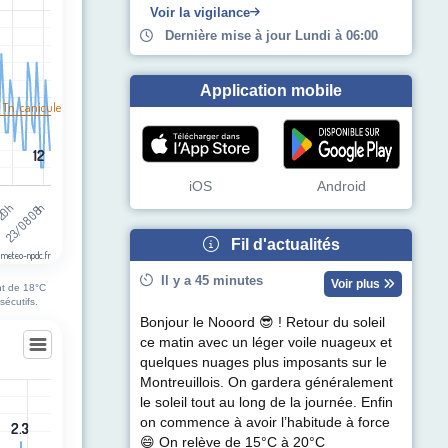
Voir la vigilance
Dernière mise à jour Lundi à 06:00
Application mobile
 Tn. canicule
12
12
iOS
Android
 20h
23/08 08h
Fil d'actualités
 meteo-npdc.fr
Il y a 45 minutes
Voir plus
nt de 18°C
sécutifs.
Bonjour le Nooord 😎 ! Retour du soleil
ce matin avec un léger voile nuageux et
quelques nuages plus imposants sur le
Montreuillois. On gardera généralement
le soleil tout au long de la journée. Enfin
on commence à avoir l’habitude à force
2.3
2.3
egories.
😄 On relève de 15°C à 20°C