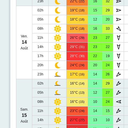
23h
22°C
16
32
(22)
02h
19°C
15
29
(18)
05h
18°C
12
20
(18)
08h
19°C
16
33
(18)
Ven.
11h
26°C
23
27
(29)
14
14h
29°C
23
22
(31)
Août
17h
28°C
22
19
(30)
20h
24°C
20
24
(24)
23h
17°C
14
26
(16)
02h
16°C
14
29
(14)
05h
15°C
12
27
(13)
08h
16°C
10
24
(15)
Sam.
11h
23°C
14
15
(24)
15
14h
27°C
13
10
(27)
Août