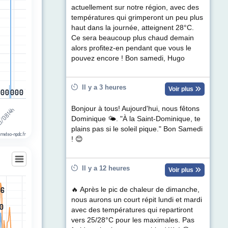
ul de précipitations (mm). Data ranges from 0 to 2.3.
actuellement sur notre région, avec des
températures qui grimperont un peu plus
haut dans la journée, atteignent 28°C.
Ce sera beaucoup plus chaud demain
alors profitez-en pendant que vous le
pouvez encore ! Bon samedi, Hugo
Il y a 3 heures
Voir plus
0
0
0
0
0
0
0
0
0
0
0
0
Bonjour à tous! Aujourd'hui, nous fêtons
h
1/08 14h
Dominique 🌤. "À la Saint-Dominique, te
plains pas si le soleil pique." Bon Samedi
 meteo-npdc.fr
! 😊
Il y a 12 heures
Voir plus
56
56
🔥 Après le pic de chaleur de dimanche,
les
nous aurons un court répit lundi et mardi
egories.
0
0
avec des températures qui repartiront
t (km/h). Data ranges from 2 to 56.
vers 25/28°C pour les maximales. Pas