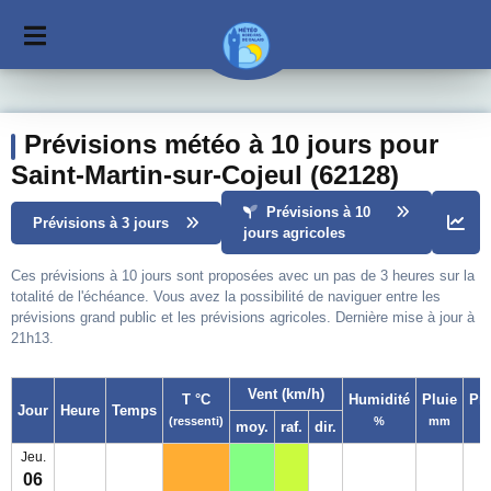
Prévisions météo à 10 jours pour
Saint-Martin-sur-Cojeul (62128)
Prévisions à 10
Prévisions à 3 jours
jours agricoles
Ces prévisions à 10 jours sont proposées avec un pas de 3 heures sur la
totalité de l'échéance. Vous avez la possibilité de naviguer entre les
prévisions grand public et les prévisions agricoles. Dernière mise à jour à
21h13.
Vent (km/h)
T °C
Humidité
Pluie
Pr
Jour
Heure
Temps
(ressenti)
%
mm
moy.
raf.
dir.
Jeu.
06