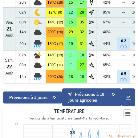
20h
19°C
15
17
42%
--
10
(19)
02h
12°C
12
28
85%
--
10
(9)
08h
14°C
15
35
67%
--
10
Ven.
(12)
21
14h
20°C
29
32
40%
--
10
(20)
Août
0.2
20h
18°C
19
31
44%
10
(17)
mm
02h
14°C
11
18
60%
--
10
(13)
Sam.
08h
13°C
11
27
65%
--
10
(11)
22
Août
0.5
14h
20°C
18
18
43%
10
(20)
mm
Prévisions à 10
Prévisions à 3 jours
jours agricoles
Température
TEMPÉRATURE
Prévision de la température à Saint-Martin-sur-Cojeul
Line chart with 102 data points.
40
Prévision de la température à Saint-Martin-sur-Cojeul
38
38
View as data table, Température
Seuil Tx. canicule