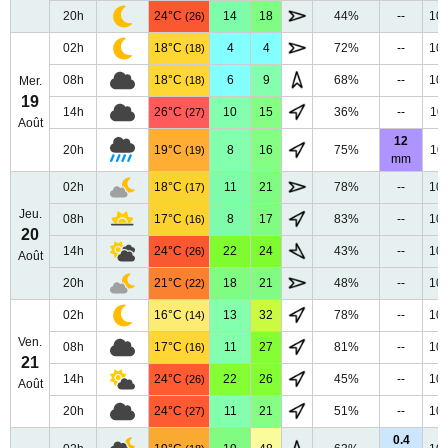
20h
24°C
14
18
44%
--
10
(26)
02h
18°C
4
4
72%
--
10
(18)
08h
18°C
6
9
68%
--
10
Mer.
(18)
19
14h
26°C
10
15
36%
--
10
(27)
Août
12
20h
19°C
8
16
75%
10
(19)
mm
02h
18°C
11
21
78%
--
10
(17)
Jeu.
08h
17°C
8
17
83%
--
10
(16)
20
14h
24°C
22
24
43%
--
10
(26)
Août
20h
21°C
18
21
48%
--
10
(22)
02h
16°C
13
32
78%
--
10
(14)
Ven.
08h
17°C
11
27
81%
--
10
(16)
21
14h
24°C
22
26
45%
--
10
(26)
Août
20h
24°C
11
21
51%
--
10
(27)
0.4