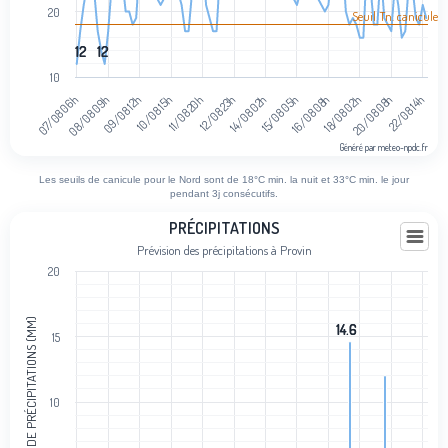
20
Seuil Tn. canicule
12
12
12
12
10
08/08 09h
16/08 08h
09/08 12h
18/08 02h
10/08 15h
20/08 08h
11/08 20h
22/08 14h
12/08 23h
14/08 02h
07/08 06h
15/08 05h
Généré par meteo-npdc.fr
End of interactive chart.
Les seuils de canicule pour le Nord sont de 18°C min. la nuit et 33°C min. le jour
pendant 3j consécutifs.
Précipitations
PRÉCIPITATIONS
Prévision des précipitations à Provin
Bar chart with 101 bars.
20
Prévision des précipitations à Provin
View as data table, Précipitations
CUMUL DE PRÉCIPITATIONS (MM)
The chart has 1 X axis displaying categories.
14.6
14.6
15
The chart has 1 Y axis displaying Cumul de précipitations (mm). Data
10