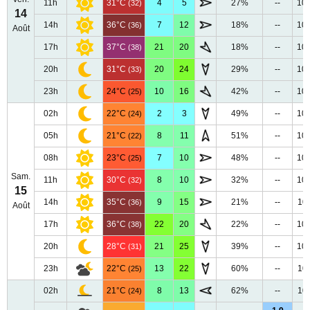
11h
31°C
4
5
27%
--
10
(32)
14
14h
36°C
7
12
18%
--
10
(36)
Août
17h
37°C
21
20
18%
--
10
(38)
20h
31°C
20
24
29%
--
10
(33)
23h
24°C
10
16
42%
--
10
(25)
02h
22°C
2
3
49%
--
10
(24)
05h
21°C
8
11
51%
--
10
(22)
08h
23°C
7
10
48%
--
10
(25)
Sam.
11h
30°C
8
10
32%
--
10
(32)
15
14h
35°C
9
15
21%
--
10
(36)
Août
17h
36°C
22
20
22%
--
10
(38)
20h
28°C
21
25
39%
--
10
(31)
23h
22°C
13
22
60%
--
10
(25)
02h
21°C
8
13
62%
--
10
(24)