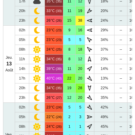
17h
35°C
11
12
18%
--
10
(35)
20h
33°C
11
19
20%
--
10
(33)
23h
26°C
15
38
24%
--
10
(26)
02h
23°C
9
16
29%
--
10
(23)
05h
23°C
5
5
34%
--
10
(23)
08h
24°C
8
18
37%
--
10
(25)
Jeu.
11h
34°C
8
12
23%
--
10
(35)
13
14h
39°C
11
20
14%
--
10
(39)
Août
17h
40°C
22
20
13%
--
10
(40)
20h
34°C
19
28
22%
--
10
(35)
23h
26°C
12
20
35%
--
10
(27)
02h
23°C
5
5
42%
--
10
(24)
05h
22°C
2
3
49%
--
10
(24)
08h
24°C
1
1
45%
--
10
(26)
Ven.