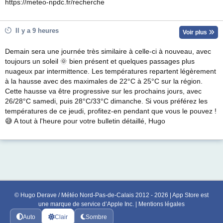
https://meteo-npdc.fr/recherche
Il y a 9 heures
Voir plus
Demain sera une journée très similaire à celle-ci à nouveau, avec
toujours un soleil 🌞 bien présent et quelques passages plus
nuageux par intermittence. Les températures repartent légèrement
à la hausse avec des maximales de 22°C à 25°C sur la région.
Cette hausse va être progressive sur les prochains jours, avec
26/28°C samedi, puis 28°C/33°C dimanche. Si vous préférez les
températures de ce jeudi, profitez-en pendant que vous le pouvez !
😅 A tout à l'heure pour votre bulletin détaillé, Hugo
© Hugo Derave / Météo Nord-Pas-de-Calais 2012 - 2026 | App Store est
une marque de service d’Apple Inc. |
Mentions légales
Auto
Clair
Sombre