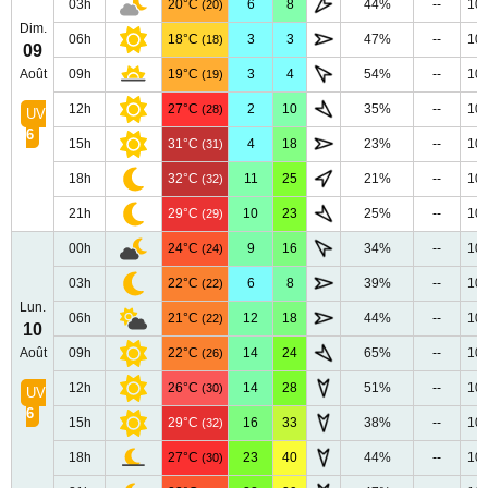
03h
20°C
6
8
44%
--
10
(20)
Dim.
06h
18°C
3
3
47%
--
10
(18)
09
Août
09h
19°C
3
4
54%
--
10
(19)
12h
27°C
2
10
35%
--
10
(28)
UV
6
15h
31°C
4
18
23%
--
10
(31)
18h
32°C
11
25
21%
--
10
(32)
21h
29°C
10
23
25%
--
10
(29)
00h
24°C
9
16
34%
--
10
(24)
03h
22°C
6
8
39%
--
10
(22)
Lun.
06h
21°C
12
18
44%
--
10
(22)
10
Août
09h
22°C
14
24
65%
--
10
(26)
12h
26°C
14
28
51%
--
10
(30)
UV
6
15h
29°C
16
33
38%
--
10
(32)
18h
27°C
23
40
44%
--
10
(30)