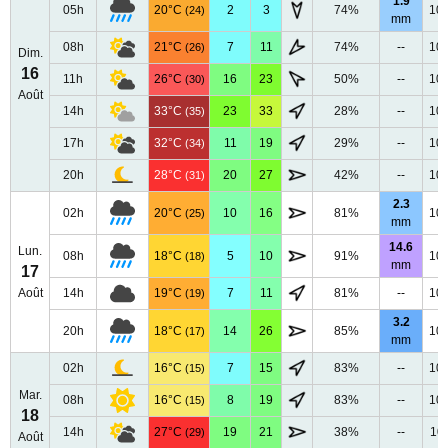
1.9
05h
20°C
2
3
74%
10
(24)
mm
08h
21°C
7
11
74%
--
10
(26)
Dim.
16
11h
26°C
16
23
50%
--
10
(30)
Août
14h
33°C
23
33
28%
--
10
(35)
17h
32°C
11
19
29%
--
10
(34)
20h
28°C
20
27
42%
--
10
(31)
2.3
02h
20°C
10
16
81%
10
(25)
mm
14.6
Lun.
08h
18°C
5
10
91%
10
(18)
mm
17
Août
14h
19°C
7
11
81%
--
10
(19)
3.2
20h
18°C
14
26
85%
10
(17)
mm
02h
16°C
7
15
83%
--
10
(15)
Mar.
08h
16°C
8
19
83%
--
10
(15)
18
14h
27°C
19
21
38%
--
10
(29)
Août