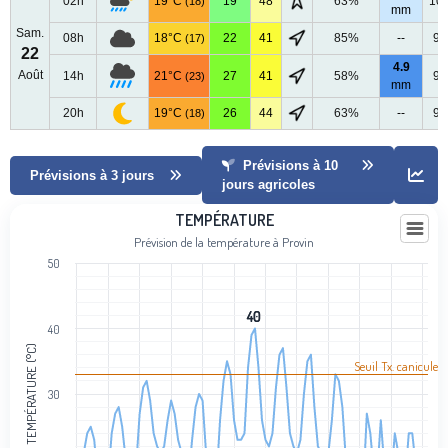
02h
19°C
19
48
63%
10
(18)
mm
Sam.
08h
18°C
22
41
85%
--
99
(17)
22
4.9
Août
14h
21°C
27
41
58%
99
(23)
mm
20h
19°C
26
44
63%
--
99
(18)
Prévisions à 10
Prévisions à 3 jours
jours agricoles
Température
TEMPÉRATURE
Prévision de la température à Provin
Line chart with 101 data points.
50
Prévision de la température à Provin
View as data table, Température
40
40
The chart has 1 X axis displaying categories.
40
The chart has 1 Y axis displaying Température (°C). Data ranges fro
TEMPÉRATURE (°C)
Seuil Tx. canicule
30