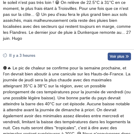
le soleil n'est pas très loin ! 😁 On relève de 22.5°C à 31°C en ce
moment, le plus frais étant à Troisvilles. Pour une fois que ce n'est
pas sur la côte... 😜 Un peu d'eau fera le plus grand bien aux sols
asséchés, mais malheureusement cela reste des pluies bien
localisées avec des secteurs qui restent toujours en marge, comme
les Flandres. Le dernier jour de pluie à Dunkerque remonte au... 27
juin. Hugo
Il y a 3 heures
Voir plus
🟠🔥 Le pic de chaleur se confirme pour la semaine prochaine, et
l'on devrait bien aboutir à une canicule sur les Hauts-de-France. La
journée de jeudi sera la plus chaude avec des maximales
atteignant 35°C à 38°C sur la région, avec un possible
prolongement de ces températures pour la journée de vendredi (ou
une possible légère baisse). Une bonne partie du pays devrait
atteindre la barre des 40°C sur cet épisode. Aucune baisse notable
à attendre avant la journée de dimanche à priori. On devrait
également avoir des minimales assez élevées entre mercredi et
vendredi, limitant la baisse des températures dans les logements la
nuit. Ces nuits seront dites "tropicales", c'est à dire avec des
minimales restant supérieures à 20°C. 😅 Nous n'esquiverons donc