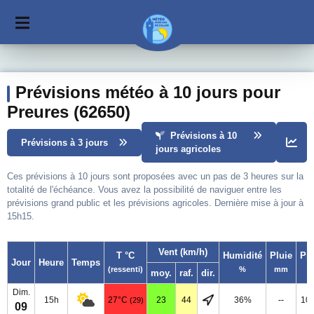
Prévisions météo à 10 jours pour
Preures (62650)
Prévisions à 10
Prévisions à 3 jours
jours agricoles
Ces prévisions à 10 jours sont proposées avec un pas de 3 heures sur la
totalité de l'échéance. Vous avez la possibilité de naviguer entre les
prévisions grand public et les prévisions agricoles. Dernière mise à jour à
15h15.
Vent (km/h)
T °C
Humidité
Pluie
Pr
Jour
Heure
Temps
(ressenti)
%
mm
moy.
raf.
dir.
Dim.
15h
27°C
23
44
36%
--
10
(29)
09