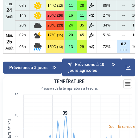
Lun.
08h
14°C
11
28
88%
--
10
(12)
24
14h
26°C
16
11
27%
--
10
(26)
Août
20h
23°C
24
35
34%
--
10
(23)
02h
17°C
20
45
51%
--
10
Mar.
(15)
25
0.2
08h
15°C
13
29
72%
10
(13)
Août
mm
Prévisions à 10
Prévisions à 3 jours
jours agricoles
Température
TEMPÉRATURE
Prévision de la température à Preures
Line chart with 102 data points.
50
Prévision de la température à Preures
View as data table, Température
The chart has 1 X axis displaying categories.
39
39
40
The chart has 1 Y axis displaying Température (°C). Data ranges fro
TEMPÉRATURE (°C)
Seuil Tx. canicule
30