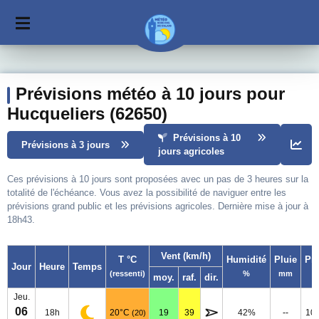
Prévisions météo à 10 jours pour
Hucqueliers (62650)
Prévisions à 10
Prévisions à 3 jours
jours agricoles
Ces prévisions à 10 jours sont proposées avec un pas de 3 heures sur la
totalité de l'échéance. Vous avez la possibilité de naviguer entre les
prévisions grand public et les prévisions agricoles. Dernière mise à jour à
18h43.
Vent (km/h)
T °C
Humidité
Pluie
Pr
Jour
Heure
Temps
(ressenti)
%
mm
moy.
raf.
dir.
Jeu.
06
18h
20°C
19
39
42%
--
10
(20)