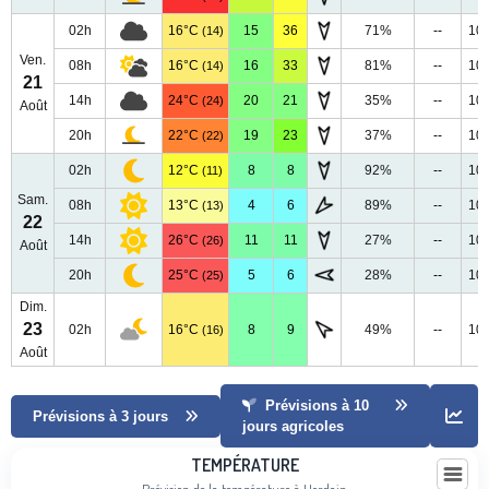
02h
16°C
15
36
71%
--
10
(14)
Ven.
08h
16°C
16
33
81%
--
10
(14)
21
14h
24°C
20
21
35%
--
10
(24)
Août
20h
22°C
19
23
37%
--
10
(22)
02h
12°C
8
8
92%
--
10
(11)
Sam.
08h
13°C
4
6
89%
--
10
(13)
22
14h
26°C
11
11
27%
--
10
(26)
Août
20h
25°C
5
6
28%
--
10
(25)
Dim.
23
02h
16°C
8
9
49%
--
10
(16)
Août
Prévisions à 10
Prévisions à 3 jours
jours agricoles
Température
TEMPÉRATURE