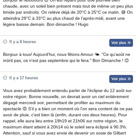
Bonjour le Nooooord 😎 On est reparti pour une journée bien
chaude, avec un soleil bien présent mais tout de même un peu plus
timide par endroits. On relève déjà de 20°C à 25°C ce matin. 😅 On
atteindra 29°C à 33°C au plus chaud de l’après-midi, avant une
légère baisse demain. Bon dimanche ! Hugo
Il y a 8 heures
Voir plus
Bonjour à tous! Aujourd'hui, nous fêtons Amour 🌤. "Ce qu'août ne
mûrit pas, ce n'est pas septembre qui le fera." Bon Dimanche ! 😊
Il y a 17 heures
Voir plus
Vous avez probablement entendu parler de l'éclipse du 12 août sur
notre région. Bonne nouvelle, on devrait avoir un ciel entièrement
dégagé mercredi soir, permettant de profiter au maximum du
spectacle 😍 S'il y a bien un moment où l'on sera content de ne pas
avoir de pluie, c'est bien là (enfin, durant ces deux heures). Pour
rappel, elle aura lieu entre 19h19 et 21h06 sur notre région, le
maximum étant atteint à 20h14 où le soleil sera éclipsé à 90.3%.
Attention, sauf si vous avez envie de devenir un sosie de Gilbert