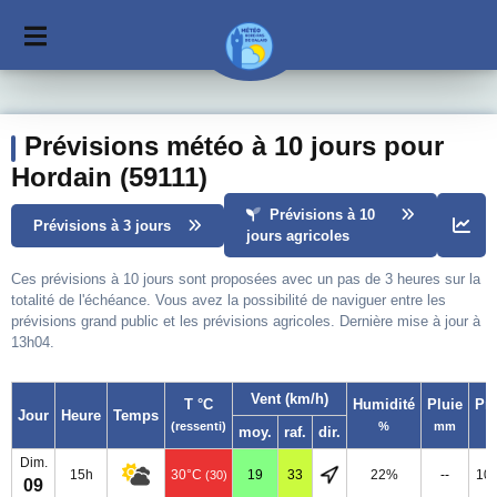
Prévisions météo à 10 jours pour
Hordain (59111)
Prévisions à 10
Prévisions à 3 jours
jours agricoles
Ces prévisions à 10 jours sont proposées avec un pas de 3 heures sur la
totalité de l'échéance. Vous avez la possibilité de naviguer entre les
prévisions grand public et les prévisions agricoles. Dernière mise à jour à
13h04.
Vent (km/h)
T °C
Humidité
Pluie
Pr
Jour
Heure
Temps
(ressenti)
%
mm
moy.
raf.
dir.
Dim.
15h
30°C
19
33
22%
--
10
(30)
09