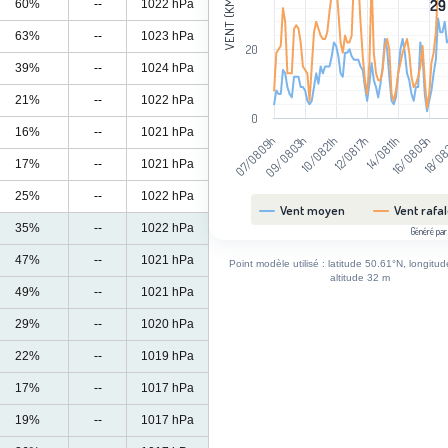
VENT (KM/H)
60%
--
1022 hPa
29
29
63%
--
1023 hPa
20
39%
--
1024 hPa
21%
--
1022 hPa
0
16%
--
1021 hPa
09/08 03h
16/08 05h
10/08 21h
18/08
12/08 17h
07/08 09h
14/08 11h
17%
--
1021 hPa
25%
--
1022 hPa
Vent moyen
Vent rafa
35%
--
1022 hPa
Généré par
End of interactive chart.
47%
--
1021 hPa
Point modèle utilisé : latitude 50.61°N, longitu
altitude 32 m
49%
--
1021 hPa
29%
--
1020 hPa
22%
--
1019 hPa
17%
--
1017 hPa
19%
--
1017 hPa