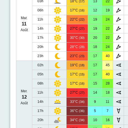
03h
18°C
13
22
(17)
06h
17°C
12
19
(16)
Mar.
11h
22°C
19
24
(22)
11
14h
27°C
19
22
(27)
Août
17h
30°C
20
22
(30)
20h
28°C
18
24
(28)
23h
23°C
17
40
(23)
02h
19°C
17
45
(18)
05h
17°C
17
40
(15)
08h
17°C
15
28
(16)
Mer.
11h
27°C
14
18
(27)
12
14h
33°C
9
11
(34)
Août
17h
36°C
5
7
(36)
20h
34°C
10
16
(34)