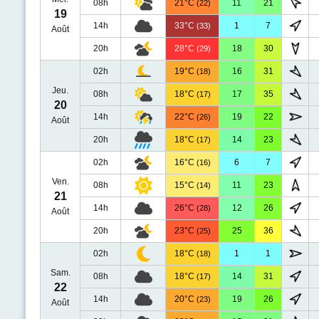
08h
21°C
11
21
(22)
19
14h
33°C
1
7
(33)
Août
20h
28°C
18
30
(29)
02h
19°C
16
31
(18)
Jeu.
08h
18°C
17
35
(17)
20
14h
22°C
19
22
(26)
Août
20h
18°C
14
23
(17)
02h
16°C
6
7
(16)
Ven.
08h
15°C
11
23
(14)
21
14h
26°C
12
26
(28)
Août
20h
23°C
25
36
(25)
02h
18°C
1
1
(18)
Sam.
08h
18°C
14
31
(17)
22
14h
20°C
19
26
(23)
Août