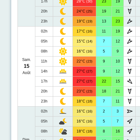
17h
28°C
23
19
(30)
20h
24°C
19
21
(25)
23h
19°C
13
23
(19)
02h
17°C
11
19
(16)
05h
15°C
7
12
(14)
08h
16°C
5
9
(16)
Sam.
11h
22°C
9
10
(23)
15
14h
27°C
9
12
(27)
Août
17h
27°C
22
15
(27)
20h
23°C
18
21
(23)
23h
18°C
7
11
(18)
02h
16°C
2
3
(16)
05h
16°C
5
7
(16)
08h
18°C
8
16
(18)
Dim.