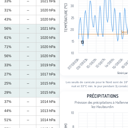
33%
--
1021 hPa
TEMPÉRATURE (°C)
30
31%
--
1020 hPa
25
43%
--
1020 hPa
56%
--
1021 hPa
20
Seuil
61%
--
1020 hPa
15
13
13
71%
--
1020 hPa
10
56%
--
1020 hPa
12/08 17h
09/08 03h
18/08
14/08 11h
10/08 21h
07/08 09h
16/08 05h
33%
--
1019 hPa
Généré par
27%
--
1017 hPa
End of interactive chart.
Les seuils de canicule pour le Nord sont de 18°
25%
--
1015 hPa
nuit et 33°C min. le jour pendant 3j consécu
29%
--
1015 hPa
Précipitations
PRÉCIPITATIONS
37%
--
1014 hPa
Prévision des précipitations à Hallenne
Bar chart with 102 bars.
lez-Haubourdin
Prévision des précipitations à Hallen
44%
--
1013 hPa
10
View as data table, Précipitations
51%
--
1014 hPa
The chart has 1 X axis displaying cat
8