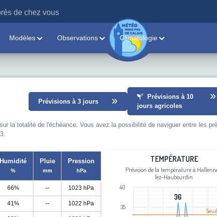
rès de chez vous
Modèles
Observations
Climatologie
Prévisions à 10
Prévisions à 3 jours
jours agricoles
 la totalité de l'échéance. Vous avez la possibilité de naviguer entre les pr
3.
Température
TEMPÉRATURE
Humidité
Pluie
Pression
Prévision de la température à Hallenn
%
mm
hPa
Line chart with 102 data points.
lez-Haubourdin
Prévision de la température à Hallen
40
66%
--
1023 hPa
View as data table, Température
36
36
41%
--
1022 hPa
The chart has 1 X axis displaying cat
35
Seui
The chart has 1 Y axis displaying Tem