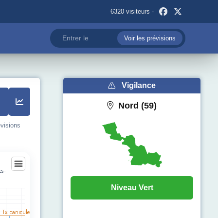
6320 visiteurs -
Voir les prévisions
Vigilance
Nord (59)
évisions
es-
nes-lez-Haubourdin
Niveau Vert
egories.
l Tx. canicule
pérature (°C). Data ranges from 13 to 36.