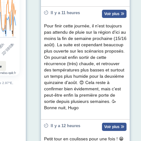
Il y a 11 heures
Voir plus
Pour finir cette journée, il n'est toujours
1
1
1
1
pas attendu de pluie sur la région d'ici au
moins la fin de semaine prochaine (15/16
 20h
22/08 08h
août). La suite est cependant beaucoup
plus ouverte sur les scénarios proposés.
On pourrait enfin sortir de cette
récurrence (très) chaude, et retrouver
le
des températures plus basses et surtout
 meteo-npdc.fr
un temps plus humide pour la deuxième
quinzaine d'août. 😍 Cela reste à
de 2.97°E,
confirmer bien évidemment, mais c'est
peut-être enfin la première porte de
sortie depuis plusieurs semaines. 🥳
Bonne nuit, Hugo
Il y a 12 heures
Voir plus
Petit tour en coulisses pour une fois ! 😁