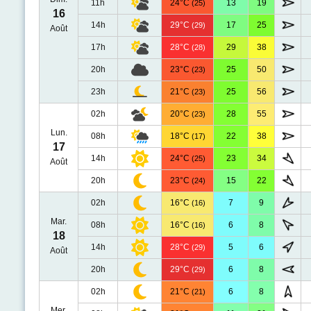
11h
24°C
13
19
(25)
16
14h
29°C
17
25
(29)
Août
17h
28°C
29
38
(28)
20h
23°C
25
50
(23)
23h
21°C
25
56
(23)
02h
20°C
28
55
(23)
Lun.
08h
18°C
22
38
(17)
17
14h
24°C
23
34
(25)
Août
20h
23°C
15
22
(24)
02h
16°C
7
9
(16)
Mar.
08h
16°C
6
8
(16)
18
14h
28°C
5
6
(29)
Août
20h
29°C
6
8
(29)
02h
21°C
6
8
(21)
Mer.