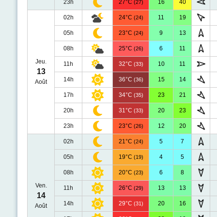
23h
27°C
16
40
(27)
02h
24°C
11
19
(24)
05h
23°C
9
13
(24)
08h
25°C
6
11
(26)
Jeu.
11h
32°C
10
11
(33)
13
14h
36°C
15
14
(36)
Août
17h
34°C
23
21
(35)
20h
31°C
20
23
(33)
23h
23°C
12
20
(26)
02h
21°C
5
7
(24)
05h
19°C
4
5
(19)
08h
20°C
6
8
(23)
Ven.
11h
26°C
13
13
(29)
14
14h
29°C
20
16
(31)
Août