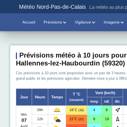
Météo Nord-Pas-de-Calais
La météo au plus p
Accueil
Prévisions
Vigilance
Imagerie
Prévisions météo à 10 jours pour
Hallennes-lez-Haubourdin (59320)
Ces prévisions à 10 jours sont proposées avec un pas de 3 heures sur
grand public et les prévisions agricoles. Dernière mise à jour à 09h1
Vent (km/h)
T °C
Jour
Heure
Temps
(ressenti)
moy.
raf.
dir.
09h
16°C
4
8
(16)
Ven.
12h
22°C
8
19
(22)
07
Août