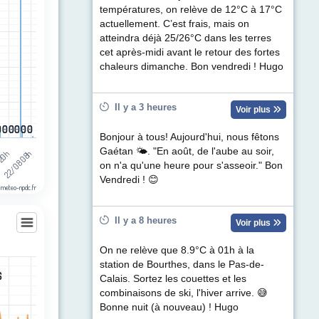
ul de précipitations (mm). Data ranges from 0 to 8.1.
températures, on relève de 12°C à 17°C
actuellement. C’est frais, mais on
atteindra déjà 25/26°C dans les terres
cet après-midi avant le retour des fortes
chaleurs dimanche. Bon vendredi ! Hugo
Il y a 3 heures
Voir plus
0
0
0
0
0
0
0
0
0
0
0
0
Bonjour à tous! Aujourd'hui, nous fêtons
Gaétan 🌤. "En août, de l'aube au soir,
 20h
22/08 08h
on n'a qu'une heure pour s'asseoir." Bon
Vendredi ! 😊
 meteo-npdc.fr
Il y a 8 heures
Voir plus
On ne relève que 8.9°C à 01h à la
ubourdin
station de Bourthes, dans le Pas-de-
les
6
6
Calais. Sortez les couettes et les
egories.
combinaisons de ski, l'hiver arrive. 😅
t (km/h). Data ranges from 1 to 56.
Bonne nuit (à nouveau) ! Hugo