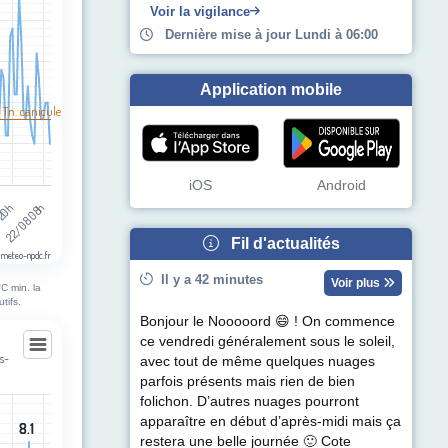
Voir la vigilance
Dernière mise à jour Lundi à 06:00
Application mobile
 Tn. canicule
iOS
Android
 20h
22/08 08h
Fil d'actualités
 meteo-npdc.fr
Il y a 42 minutes
Voir plus
C min. la
tifs.
Bonjour le Nooooord 😄 ! On commence
ce vendredi généralement sous le soleil,
s-
avec tout de même quelques nuages
parfois présents mais rien de bien
nes-lez-Haubourdin
folichon. D’autres nuages pourront
apparaître en début d’après-midi mais ça
8.1
8.1
egories.
restera une belle journée 🙂 Cote