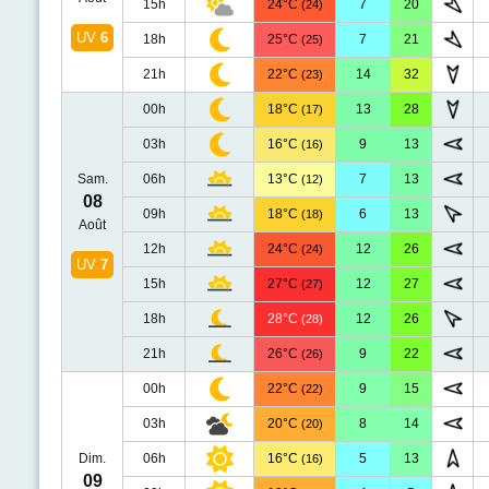
15h
24°C
7
20
(24)
UV
6
18h
25°C
7
21
(25)
21h
22°C
14
32
(23)
00h
18°C
13
28
(17)
03h
16°C
9
13
(16)
Sam.
06h
13°C
7
13
(12)
08
09h
18°C
6
13
(18)
Août
12h
24°C
12
26
(24)
UV
7
15h
27°C
12
27
(27)
18h
28°C
12
26
(28)
21h
26°C
9
22
(26)
00h
22°C
9
15
(22)
03h
20°C
8
14
(20)
Dim.
06h
16°C
5
13
(16)
09