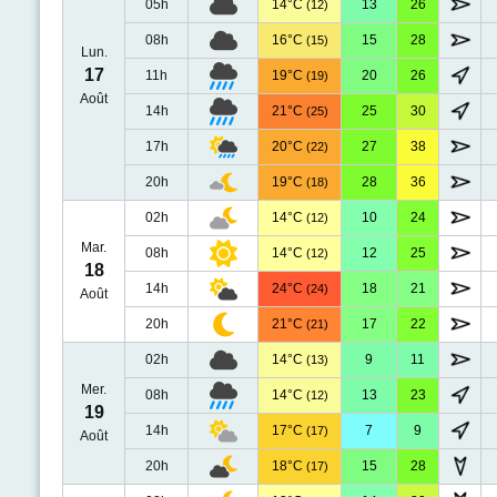
05h
14°C
13
26
(12)
08h
16°C
15
28
(15)
Lun.
17
11h
19°C
20
26
(19)
Août
14h
21°C
25
30
(25)
17h
20°C
27
38
(22)
20h
19°C
28
36
(18)
02h
14°C
10
24
(12)
Mar.
08h
14°C
12
25
(12)
18
14h
24°C
18
21
(24)
Août
20h
21°C
17
22
(21)
02h
14°C
9
11
(13)
Mer.
08h
14°C
13
23
(12)
19
14h
17°C
7
9
(17)
Août
20h
18°C
15
28
(17)