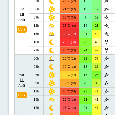
03h
22°C
11
18
(22)
Lun.
06h
21°C
11
17
(22)
10
09h
23°C
9
19
(26)
Août
12h
27°C
14
28
(30)
UV
7
15h
30°C
21
40
(32)
18h
28°C
25
43
(30)
21h
23°C
24
42
(25)
00h
20°C
22
37
(22)
03h
19°C
18
31
(18)
Mar.
06h
18°C
16
26
(17)
11
09h
19°C
20
33
(18)
Août
12h
23°C
23
41
(24)
UV
7
15h
25°C
23
43
(25)
18h
26°C
21
41
(26)