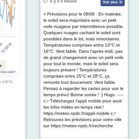
Il y a 5 heures
Voir plus
> Prévisions pour le 08/08 : En matinée,
le soleil sera majoritaire avec un petit
voile nuageux par intermittence possible.
Quelques nuages cachant le soleil sont
possibles dans le lot, mais minoritaires.
19/08 14h
05h
Températures comprises entre 13°C et
16°C. Vent faible. Dans l'après-midi, pas
de grand changement avec un petit voile
pour tout le monde, mais le soleil sera
le
toujours présent ! Températures
 meteo-npdc.fr
comprises entre 25°C et 28°C, ça
de 3.06°E,
remonte tout doucement. Vent faible.
Pensez à regarder les cartes pour voir le
temps prévu! Bonne soirée ! :) Hugo. ----
👉 Téléchargez l'appli mobile pour avoir
les infos météo en temps réel !
https://meteo-npdc.fr/appli-mobile 👉
Retrouvez les prévisions pour votre ville
sur https://meteo-npdc.fr/recherche