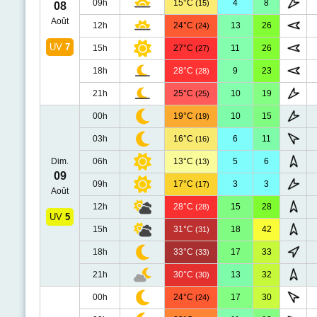
09h
15°C
4
8
(15)
08
Août
12h
24°C
13
26
(24)
UV
7
15h
27°C
11
26
(27)
18h
28°C
9
23
(28)
21h
25°C
10
19
(25)
00h
19°C
10
15
(19)
03h
16°C
6
11
(16)
Dim.
06h
13°C
5
6
(13)
09
09h
17°C
3
3
(17)
Août
12h
28°C
15
28
(28)
UV
5
15h
31°C
18
42
(31)
18h
33°C
17
33
(33)
21h
30°C
13
32
(30)
00h
24°C
17
30
(24)