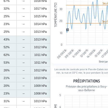
67%
--
1018 hPa
Seui
TEMPÉRATURE (°C)
32%
--
1017 hPa
30
25%
--
1015 hPa
20
Seuil
23%
--
1014 hPa
10
10
25%
--
1013 hPa
10
43%
--
1013 hPa
0
52%
--
1012 hPa
08/08 03h
09/08 15h
11/08 03h
12/08 17h
14/08 05h
15/08 17h
17/08 
62%
--
1011 hPa
Généré par
53%
--
1011 hPa
End of interactive chart.
Les seuils de canicule pour le Pas-de-Calais so
26%
--
1012 hPa
min. la nuit et 33°C min. le jour pendant 3j con
21%
--
1010 hPa
Précipitations
PRÉCIPITATIONS
20%
--
1009 hPa
Prévision des précipitations à Gouy-
Bar chart with 90 bars.
sous-Bellonne
Prévision des précipitations à Gouy-
23%
--
1008 hPa
5
View as data table, Précipitations
31%
--
1013 hPa
The chart has 1 X axis displaying cat
4