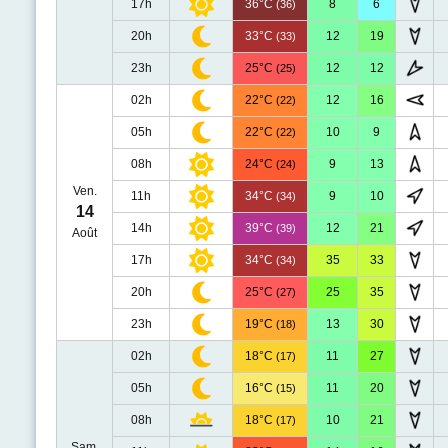
17h
36°C
8
6
(36)
20h
33°C
12
19
(33)
23h
25°C
12
12
(25)
02h
22°C
12
16
(22)
05h
22°C
10
9
(22)
08h
24°C
9
13
(24)
Ven.
11h
34°C
9
10
(34)
14
14h
39°C
12
21
(39)
Août
17h
34°C
35
33
(34)
20h
25°C
25
35
(27)
23h
19°C
13
30
(18)
02h
18°C
11
27
(17)
05h
16°C
11
20
(15)
08h
18°C
10
21
(17)
Sam.