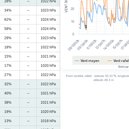
VENT (KM/H)
28%
--
1022 hPa
20
34%
--
1023 hPa
62%
--
1024 hPa
10
3
3
58%
--
1024 hPa
0
29%
--
1023 hPa
15/08 17h
08/08 03h
11/08 03h
14/08 05h
17/08 
09/08 15h
12/08 17h
18%
--
1022 hPa
15%
--
1021 hPa
Vent moyen
Vent rafa
17%
--
1020 hPa
Généré par
End of interactive chart.
27%
--
1022 hPa
Point modèle utilisé : latitude 50.31°N, longitu
altitude 48.3 m
32%
--
1022 hPa
40%
--
1021 hPa
38%
--
1021 hPa
19%
--
1020 hPa
13%
--
1018 hPa