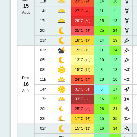
11h
23°C
14
16
(24)
15
14h
27°C
11
11
(28)
Août
17h
29°C
15
13
(30)
20h
25°C
25
24
(26)
23h
18°C
14
29
(17)
02h
15°C
11
24
(13)
05h
13°C
10
13
(12)
08h
15°C
8
13
(14)
Dim.
11h
24°C
10
10
(24)
16
14h
31°C
6
17
(31)
Août
17h
33°C
16
23
(33)
20h
25°C
26
31
(26)
23h
17°C
15
35
(16)
02h
15°C
16
34
(13)