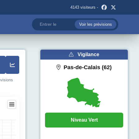
4143 visiteurs -
Voir les prévisions
Vigilance
Pas-de-Calais (62)
évisions
sous-Bellonne
Niveau Vert
egories.
pérature (°C). Data ranges from 10 to 39.