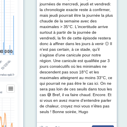
ul de précipitations (mm). Data ranges from 0 to 4.6.
journées de mercredi, jeudi et vendredi:
la chronologie exacte reste à confirmer,
mais jeudi pourrait être la journée la plus
chaude de la semaine avec des
maximales > 35°C. L'incertitude arrive
surtout à partir de la journée de
vendredi, la fin de cette épisode restera
donc à affiner dans les jours à venir 🙂 Il
n'est pas certain, à ce stade, qu'il
0
0
0
0
0
0
0
0
0
0
s'agisse d'une canicule pour notre
région. Une canicule est qualifiée par 3
19/08 14h
05h
jours consécutifs où les minimales ne
descendent pas sous 18°C et les
 meteo-npdc.fr
maximales atteignent au moins 33°C, ce
qui pourrait ne pas être le cas ici. On ne
sera pas loin de ces seuils dans tous les
ne
cas 😅 Bref, il va faire chaud. Encore. Et
nne
si vous en avez marre d'entendre parler
de chaleur, croyez moi vous n'êtes pas
les
seuls ! Bonne soirée, Hugo
egories.
t (km/h). Data ranges from 3 to 43.