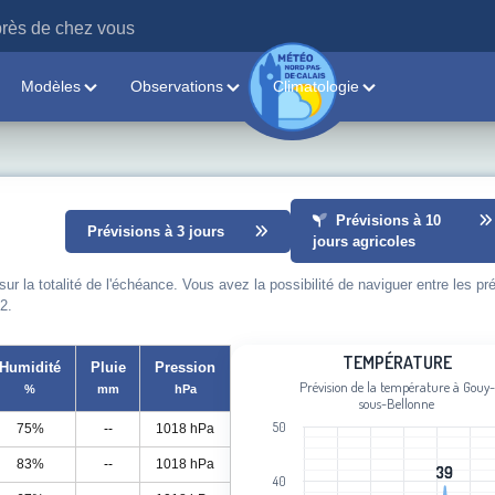
rès de chez vous
Modèles
Observations
Climatologie
Prévisions à 10
Prévisions à 3 jours
jours agricoles
 la totalité de l'échéance. Vous avez la possibilité de naviguer entre les pr
2.
Température
TEMPÉRATURE
Humidité
Pluie
Pression
Prévision de la température à Gouy-
%
mm
hPa
Line chart with 90 data points.
sous-Bellonne
Prévision de la température à Gouy-
50
75%
--
1018 hPa
View as data table, Température
83%
--
1018 hPa
The chart has 1 X axis displaying cat
39
39
40
The chart has 1 Y axis displaying Tem