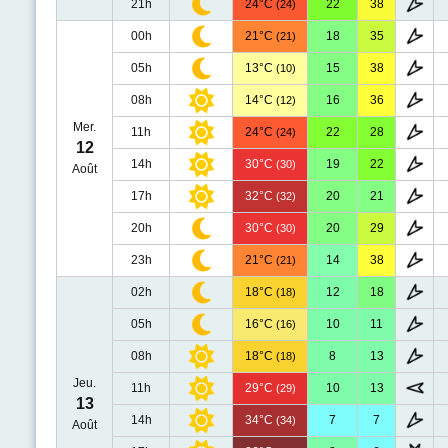
21h
24°C
22
38
(24)
00h
21°C
18
35
(21)
05h
13°C
15
38
(10)
08h
14°C
16
36
(12)
Mer.
11h
24°C
22
28
(24)
12
14h
30°C
19
22
(30)
Août
17h
32°C
20
21
(32)
20h
30°C
20
29
(30)
23h
21°C
14
38
(21)
02h
18°C
12
18
(18)
05h
16°C
10
11
(16)
08h
18°C
8
13
(18)
Jeu.
11h
29°C
10
13
(29)
13
14h
34°C
7
7
(34)
Août