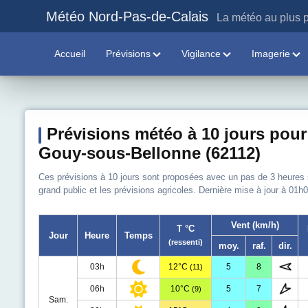
Météo Nord-Pas-de-Calais
La météo au plus p
Accueil
Prévisions
Vigilance
Imagerie
Prévisions météo à 10 jours pour
Gouy-sous-Bellonne (62112)
Ces prévisions à 10 jours sont proposées avec un pas de 3 heures sur
grand public et les prévisions agricoles. Dernière mise à jour à 01h0
Vent (km/h)
T °C
Jour
Heure
Temps
(ressenti)
moy.
raf.
dir.
03h
12°C
5
8
(11)
06h
10°C
5
7
(9)
Sam.