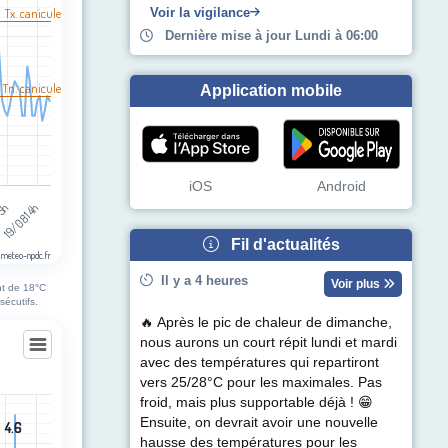
l Tx. canicule
Voir la vigilance
Dernière mise à jour Lundi à 06:00
 Tn. canicule
Application mobile
iOS
Android
05h
19/08 14h
Fil d'actualités
 meteo-npdc.fr
Il y a 4 heures
Voir plus
nt de 18°C
sécutifs.
🔥 Après le pic de chaleur de dimanche,
nous aurons un court répit lundi et mardi
avec des températures qui repartiront
vers 25/28°C pour les maximales. Pas
sous-Bellonne
froid, mais plus supportable déjà ! 😁
Ensuite, on devrait avoir une nouvelle
4.6
4.6
egories.
hausse des températures pour les