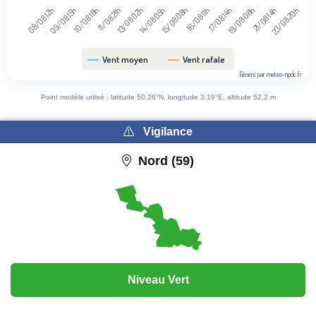
09/08 15h
16/08 11h
08/08 12h
15/08 08h
14/08 05h
23/08 20h
13/08 02h
21/08 14h
11/08 21h
10/08 18h
19/08 08h
17/08 14h
Vent moyen
Vent rafale
Généré par meteo-npdc.fr
End of interactive chart.
Point modèle utilisé : latitude 50.26°N, longitude 3.19°E, altitude 52.2 m
Vigilance
Nord (59)
Niveau Vert