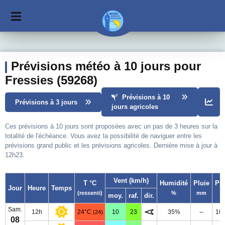
Prévisions météo à 10 jours pour
Fressies (59268)
Prévisions à 10
Prévisions à 3 jours
jours agricoles
Ces prévisions à 10 jours sont proposées avec un pas de 3 heures sur la
totalité de l'échéance. Vous avez la possibilité de naviguer entre les
prévisions grand public et les prévisions agricoles. Dernière mise à jour à
12h23.
Vent (km/h)
T °C
Humidité
Pluie
Pr
Jour
Heure
Temps
(ressenti)
%
mm
moy.
raf.
dir.
Sam.
12h
24°C
10
23
35%
--
10
(24)
08