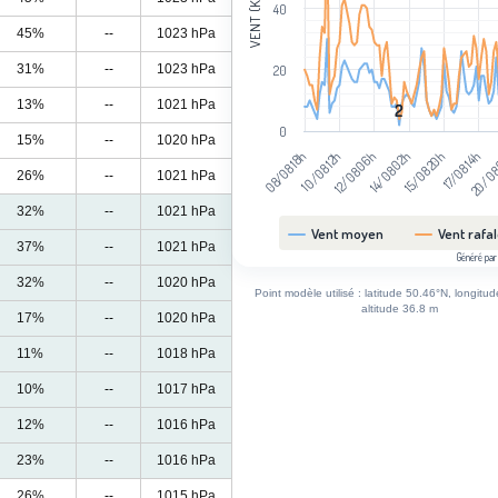
VENT (KM/H)
40
45%
--
1023 hPa
31%
--
1023 hPa
20
13%
--
1021 hPa
2
2
0
15%
--
1020 hPa
20/08
17/08 14h
15/08 20h
14/08 02h
12/08 06h
10/08 12h
08/08 18h
26%
--
1021 hPa
32%
--
1021 hPa
Vent moyen
Vent rafa
37%
--
1021 hPa
Généré par
End of interactive chart.
32%
--
1020 hPa
Point modèle utilisé : latitude 50.46°N, longitu
altitude 36.8 m
17%
--
1020 hPa
11%
--
1018 hPa
10%
--
1017 hPa
12%
--
1016 hPa
23%
--
1016 hPa
26%
--
1015 hPa