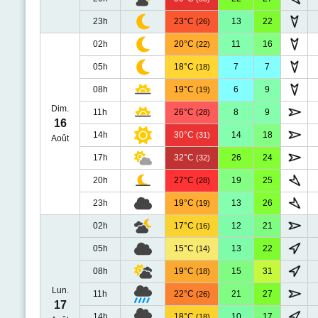
23h
23°C
13
22
(26)
02h
20°C
11
16
(22)
05h
18°C
7
7
(18)
08h
19°C
6
9
(19)
Dim.
11h
26°C
8
9
(28)
16
14h
30°C
14
18
(31)
Août
17h
32°C
26
24
(32)
20h
27°C
19
25
(28)
23h
19°C
13
26
(19)
02h
17°C
12
21
(16)
05h
15°C
13
22
(14)
08h
19°C
15
31
(18)
Lun.
11h
22°C
21
27
(26)
17
14h
18°C
10
17
(18)