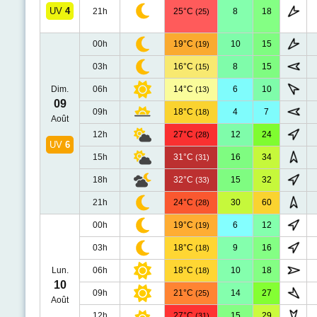
UV
4
21h
25°C
8
18
(25)
00h
19°C
10
15
(19)
03h
16°C
8
15
(15)
Dim.
06h
14°C
6
10
(13)
09
09h
18°C
4
7
(18)
Août
12h
27°C
12
24
(28)
UV
6
15h
31°C
16
34
(31)
18h
32°C
15
32
(33)
21h
24°C
30
60
(28)
00h
19°C
6
12
(19)
03h
18°C
9
16
(18)
Lun.
06h
18°C
10
18
(18)
10
09h
21°C
14
27
(25)
Août
12h
27°C
15
29
(31)