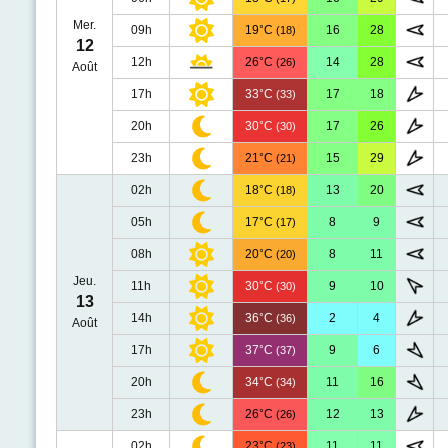
Mer.
09h
19°C
16
28
(18)
12
12h
26°C
14
28
(26)
Août
17h
33°C
17
18
(33)
20h
30°C
17
26
(30)
23h
21°C
15
29
(21)
02h
18°C
13
20
(18)
05h
17°C
8
9
(17)
08h
20°C
8
11
(20)
Jeu.
11h
30°C
9
10
(30)
13
14h
36°C
2
4
(36)
Août
17h
37°C
9
6
(37)
20h
34°C
11
16
(34)
23h
26°C
12
13
(26)
02h
23°C
11
11
(23)