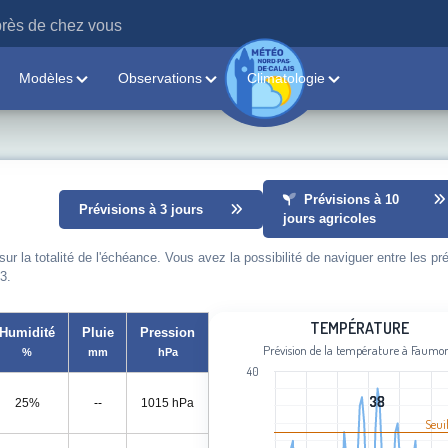
rès de chez vous
Modèles
Observations
Climatologie
Prévisions à 10
Prévisions à 3 jours
jours agricoles
 la totalité de l'échéance. Vous avez la possibilité de naviguer entre les pr
3.
Température
TEMPÉRATURE
Humidité
Pluie
Pression
Prévision de la température à Faumo
%
mm
hPa
Line chart with 101 data points.
40
Prévision de la température à Faumo
View as data table, Température
38
38
25%
--
1015 hPa
Seui
The chart has 1 X axis displaying cat
The chart has 1 Y axis displaying Tem