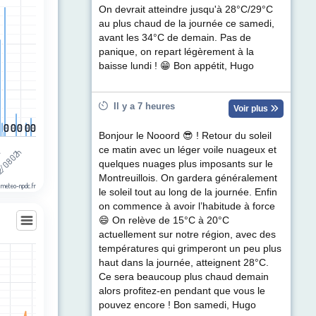
ul de précipitations (mm). Data ranges from 0 to 3.8.
On devrait atteindre jusqu'à 28°C/29°C
au plus chaud de la journée ce samedi,
avant les 34°C de demain. Pas de
panique, on repart légèrement à la
baisse lundi ! 😁 Bon appétit, Hugo
Il y a 7 heures
Voir plus
0
0
0
0
0
0
0
0
0
0
0
0
Bonjour le Nooord 😎 ! Retour du soleil
ce matin avec un léger voile nuageux et
h
/08 02h
quelques nuages plus imposants sur le
Montreuillois. On gardera généralement
 meteo-npdc.fr
le soleil tout au long de la journée. Enfin
on commence à avoir l’habitude à force
😄 On relève de 15°C à 20°C
actuellement sur notre région, avec des
températures qui grimperont un peu plus
haut dans la journée, atteignent 28°C.
les
Ce sera beaucoup plus chaud demain
egories.
alors profitez-en pendant que vous le
t (km/h). Data ranges from 2 to 60.
pouvez encore ! Bon samedi, Hugo