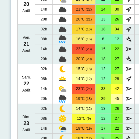
20
14h
21°C
24
30
(22)
Août
20h
20°C
13
26
(21)
02h
17°C
18
34
(16)
Ven.
08h
16°C
8
12
(16)
21
14h
23°C
15
22
(23)
Août
20h
20°C
18
27
(20)
02h
15°C
12
27
(13)
Sam.
08h
14°C
12
29
(12)
22
14h
23°C
33
42
(24)
Août
20h
19°C
29
45
(18)
02h
14°C
13
26
(12)
Dim.
08h
12°C
12
27
(9)
23
14h
19°C
17
22
(19)
Août
20h
18°C
16
25
(17)