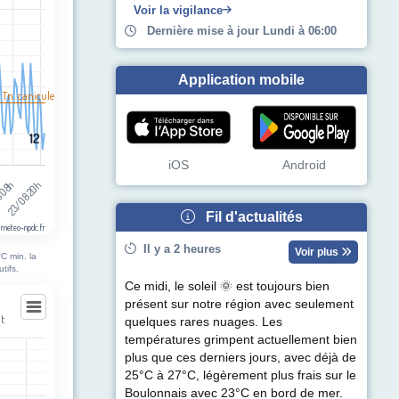
Voir la vigilance
Dernière mise à jour Lundi à 06:00
Application mobile
 Tn. canicule
12
12
iOS
Android
 08h
23/08 20h
Fil d'actualités
 meteo-npdc.fr
Il y a 2 heures
Voir plus
C min. la
tifs.
Ce midi, le soleil 🌞 est toujours bien
présent sur notre région avec seulement
t
quelques rares nuages. Les
températures grimpent actuellement bien
nt
plus que ces derniers jours, avec déjà de
25°C à 27°C, légèrement plus frais sur le
egories.
Boulonnais avec 23°C en bord de mer.