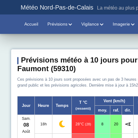
Météo Nord-Pas-de-Calais
La météo au plus p
Accueil
Prévisions
Vigilance
Imagerie
Prévisions météo à 10 jours pour
Faumont (59310)
Ces prévisions à 10 jours sont proposées avec un pas de 3 heures sur
grand public et les prévisions agricoles. Dernière mise à jour à 15h2
Vent (km/h)
T °C
Jour
Heure
Temps
(ressenti)
moy.
raf.
dir.
Sam.
18h
28°C
8
20
08
(28)
Août