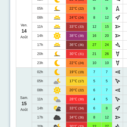
05h
22°C
9
9
(22)
08h
24°C
8
12
(24)
Ven.
11h
33°C
12
15
(33)
14
14h
38°C
16
20
(38)
Août
17h
36°C
27
24
(36)
20h
30°C
21
26
(31)
23h
22°C
10
10
(24)
02h
19°C
7
7
(19)
05h
17°C
5
5
(17)
08h
20°C
6
7
(22)
Sam.
11h
28°C
4
5
(30)
15
14h
33°C
6
8
(34)
Août
17h
34°C
8
12
(36)
20h
30°C
22
27
(33)