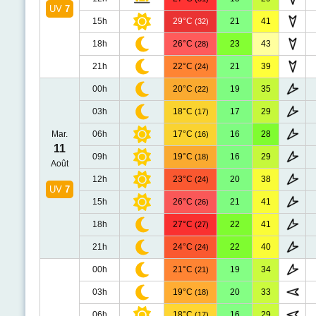
UV
7
15h
29°C
21
41
(32)
18h
26°C
23
43
(28)
21h
22°C
21
39
(24)
00h
20°C
19
35
(22)
03h
18°C
17
29
(17)
Mar.
06h
17°C
16
28
(16)
11
09h
19°C
16
29
(18)
Août
12h
23°C
20
38
(24)
UV
7
15h
26°C
21
41
(26)
18h
27°C
22
41
(27)
21h
24°C
22
40
(24)
00h
21°C
19
34
(21)
03h
19°C
20
33
(18)
06h
18°C
16
29
(17)