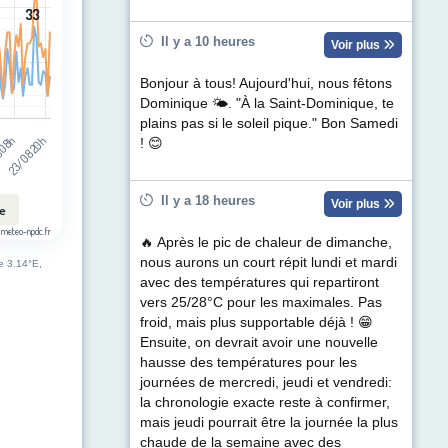
33
33
Il y a 10 heures
Voir plus
Bonjour à tous! Aujourd'hui, nous fêtons
Dominique 🌤. "À la Saint-Dominique, te
plains pas si le soleil pique." Bon Samedi
 08h
23/08 20h
! 😊
Il y a 18 heures
Voir plus
le
 meteo-npdc.fr
🔥 Après le pic de chaleur de dimanche,
nous aurons un court répit lundi et mardi
de 3.14°E,
avec des températures qui repartiront
vers 25/28°C pour les maximales. Pas
froid, mais plus supportable déjà ! 😁
Ensuite, on devrait avoir une nouvelle
hausse des températures pour les
journées de mercredi, jeudi et vendredi:
la chronologie exacte reste à confirmer,
mais jeudi pourrait être la journée la plus
chaude de la semaine avec des