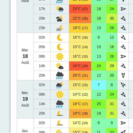
Août
17h
23°C
18
24
(27)
20h
22°C
18
30
(25)
23h
18°C
13
26
(17)
02h
16°C
9
12
(16)
05h
15°C
10
16
(14)
Mar.
18
08h
16°C
13
26
(15)
Août
14h
24°C
24
29
(24)
20h
20°C
12
20
(21)
02h
15°C
7
8
(15)
Mer.
08h
14°C
12
24
(12)
19
14h
18°C
25
31
(17)
Août
20h
19°C
19
31
(18)
02h
14°C
9
9
(14)
Jeu.
08h
15°C
11
22
(14)