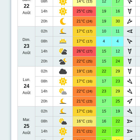
08h
14°C
12
17
(13)
22
14h
25°C
19
16
(25)
Août
20h
21°C
19
30
(24)
02h
17°C
10
11
(17)
Dim.
08h
17°C
4
4
(17)
23
14h
26°C
15
12
(27)
Août
20h
22°C
15
24
(25)
02h
19°C
22
29
(18)
Lun.
08h
17°C
17
23
(16)
24
14h
22°C
23
29
(24)
Août
20h
21°C
17
25
(23)
02h
17°C
15
19
(16)
Mar.
08h
16°C
16
22
(15)
25
14h
21°C
22
27
(21)
Août