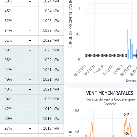
CUMUL DE PRÉCIPITATIONS (MM)
53%
--
1024 hPa
The chart has 1 Y axis displaying Cum
1
45%
--
1024 hPa
32%
--
1023 hPa
34%
--
1023 hPa
0.5
61%
--
1022 hPa
69%
--
1023 hPa
0
0
0
0
0
0
0
0
0
0
0
0
0
0
0
0
0
0
0
0
0
0
0
0
0
0
0
0
0
0
0
0
0
0
0
36%
--
1022 hPa
15/08 17h
17/08 11h
19/08 05h
21/08
10/08 09h
12/08 03h
13/08 21h
44%
--
1021 hPa
49%
--
1021 hPa
Généré par
End of interactive chart.
40%
--
1021 hPa
Vent moyen/rafales
VENT MOYEN/RAFALES
Prévision du vent à Coudekerque-
34%
--
1020 hPa
Line chart with 2 lines.
Branche
Prévision du vent à Coudekerque-Br
42%
--
1019 hPa
60
52
52
View as data table, Vent moyen/rafa
59%
--
1018 hPa
The chart has 1 X axis displaying cat
97%
--
1018 hPa
The chart has 1 Y axis displaying Ven
40
34
34