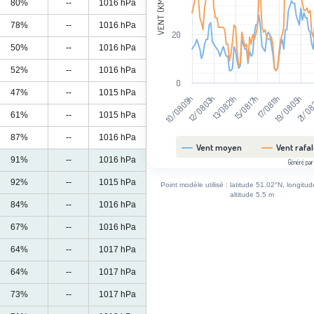
VENT (KM/H)
80%
--
1016 hPa
78%
--
1016 hPa
20
50%
--
1016 hPa
52%
--
1016 hPa
0
47%
--
1015 hPa
12/08 03h
19/08 05h
13/08 21h
21/08
15/08 17h
10/08 09h
17/08 11h
61%
--
1015 hPa
87%
--
1016 hPa
Vent moyen
Vent rafa
91%
--
1016 hPa
Généré par
End of interactive chart.
92%
--
1015 hPa
Point modèle utilisé : latitude 51.02°N, longitu
altitude 5.5 m
84%
--
1016 hPa
67%
--
1016 hPa
64%
--
1017 hPa
64%
--
1017 hPa
73%
--
1017 hPa