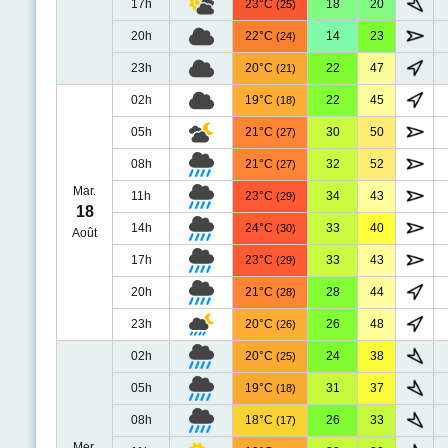
17h
23°C
18
20
(25)
20h
22°C
14
23
(24)
23h
20°C
22
47
(21)
02h
19°C
22
45
(18)
05h
21°C
30
50
(27)
08h
21°C
32
52
(27)
Mar.
11h
23°C
34
43
(29)
18
14h
24°C
33
40
(30)
Août
17h
23°C
33
43
(29)
20h
21°C
28
44
(28)
23h
20°C
26
48
(26)
02h
20°C
24
38
(25)
05h
19°C
31
37
(18)
08h
18°C
26
33
(17)
Mer.