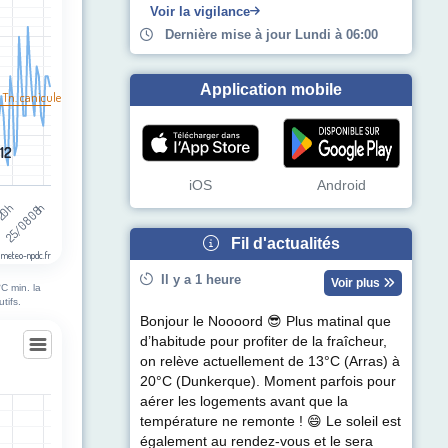
Voir la vigilance
Dernière mise à jour Lundi à 06:00
Application mobile
 Tn. canicule
12
12
iOS
Android
 20h
25/08 08h
Fil d'actualités
 meteo-npdc.fr
Il y a 1 heure
Voir plus
C min. la
tifs.
Bonjour le Noooord 😎 Plus matinal que
d’habitude pour profiter de la fraîcheur,
on relève actuellement de 13°C (Arras) à
20°C (Dunkerque). Moment parfois pour
ekerque-Branche
aérer les logements avant que la
température ne remonte ! 😄 Le soleil est
egories.
également au rendez-vous et le sera