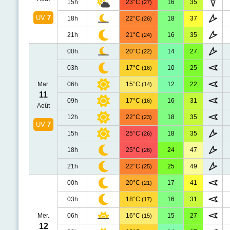
15h
23°C
16
35
(27)
UV
7
18h
22°C
18
37
(26)
21h
21°C
16
35
(24)
00h
20°C
14
27
(22)
03h
17°C
10
25
(16)
Mar.
06h
15°C
12
22
(14)
11
09h
17°C
16
31
(16)
Août
12h
22°C
18
35
(23)
UV
7
15h
25°C
18
35
(26)
18h
25°C
24
47
(26)
21h
22°C
25
49
(25)
00h
20°C
17
41
(21)
03h
18°C
16
31
(17)
Mer.
06h
16°C
15
27
(15)
12