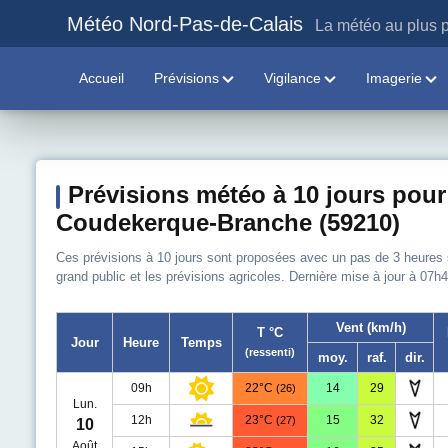
Météo Nord-Pas-de-Calais
La météo au plus p
Accueil
Prévisions
Vigilance
Imagerie
Prévisions météo à 10 jours pour
Coudekerque-Branche (59210)
Ces prévisions à 10 jours sont proposées avec un pas de 3 heures sur
grand public et les prévisions agricoles. Dernière mise à jour à 07h4
Vent (km/h)
T °C
Jour
Heure
Temps
(ressenti)
moy.
raf.
dir.
09h
22°C
14
29
(26)
Lun.
12h
23°C
15
32
(27)
10
Août