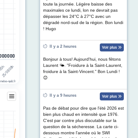
ul de précipitations (mm). Data ranges from 0 to 1.4.
toute la journée. Légère baisse des
maximales ce lundi, lon ne devrait pas
dépasser les 24°C à 27°C avec un
dégradé nord-sud de la région. Bon lundi
! Hugo
Il y a 2 heures
Voir plus
0
0
0
0
0
0
0
0
0
0
0
0
Bonjour à tous! Aujourd'hui, nous fêtons
Laurent 🌤. "Froidure à la Saint-Laurent,
 20h
25/08 08h
froidure à la Saint-Vincent." Bon Lundi !
😊
 meteo-npdc.fr
Il y a 9 heures
Voir plus
Pas de débat pour dire que l'été 2026 est
anche
bien plus chaud en intensité que 1976.
les
C'est par contre plus discutable sur la
egories.
question de la sécheresse. La carte ci-
t (km/h). Data ranges from 4 to 52.
dessous montre l'année où le SWI