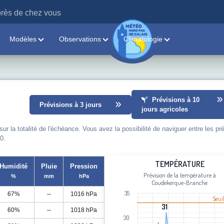
rès de chez vous
Modèles
Observations
Climatologie
Prévisions à 10
Prévisions à 3 jours
jours agricoles
 la totalité de l'échéance. Vous avez la possibilité de naviguer entre les pr
0.
Température
TEMPÉRATURE
Humidité
Pluie
Pression
Prévision de la température à
%
mm
hPa
Line chart with 102 data points.
Coudekerque-Branche
Prévision de la température à Coud
35
67%
--
1016 hPa
Seui
View as data table, Température
31
31
60%
--
1018 hPa
The chart has 1 X axis displaying cat
30
The chart has 1 Y axis displaying Tem