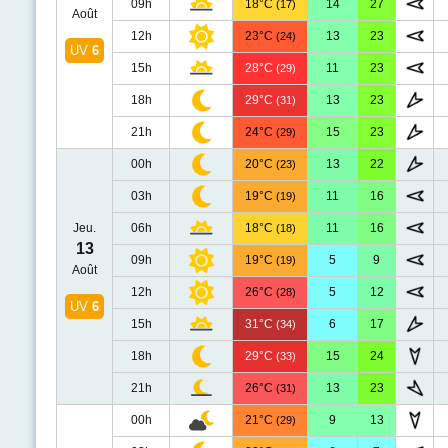
09h
18°C
14
27
(17)
Août
12h
23°C
13
23
(24)
UV
6
15h
28°C
11
23
(29)
18h
29°C
13
23
(31)
21h
24°C
15
23
(29)
00h
20°C
13
22
(23)
03h
19°C
11
16
(19)
Jeu.
06h
18°C
11
16
(18)
13
09h
19°C
5
9
(19)
Août
12h
26°C
5
12
(28)
UV
6
15h
31°C
6
17
(34)
18h
29°C
15
24
(33)
21h
26°C
13
23
(31)
00h
21°C
9
13
(29)