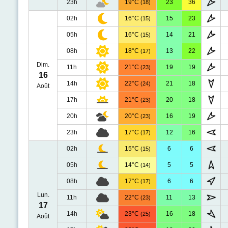
23h
19°C
23
36
(18)
02h
16°C
15
23
(15)
05h
16°C
14
21
(15)
08h
18°C
13
22
(17)
Dim.
11h
21°C
19
19
(23)
16
14h
22°C
21
18
(24)
Août
17h
21°C
20
18
(23)
20h
20°C
16
19
(23)
23h
17°C
12
16
(17)
02h
15°C
6
6
(15)
05h
14°C
5
5
(14)
08h
17°C
6
6
(17)
Lun.
11h
22°C
11
13
(23)
17
14h
23°C
16
18
(25)
Août