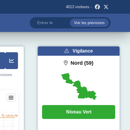
4013 visiteurs -
Voir les prévisions
Vigilance
Nord (59)
évisions
ekerque-Branche
Niveau Vert
l Tx. canicule
egories.
pérature (°C). Data ranges from 12 to 31.