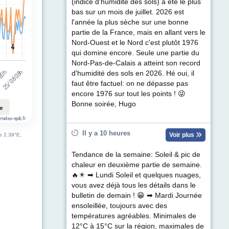
(indice d'humidité des sols) a été le plus
bas sur un mois de juillet. 2026 est
l'année la plus sèche sur une bonne
partie de la France, mais en allant vers le
Nord-Ouest et le Nord c'est plutôt 1976
4
4
qui domine encore. Seule une partie du
Nord-Pas-de-Calais a atteint son record
 20h
25/08 08h
d'humidité des sols en 2026. Hé oui, il
faut être factuel: on ne dépasse pas
encore 1976 sur tout les points ! 😜
Bonne soirée, Hugo
le
 meteo-npdc.fr
Il y a 10 heures
Voir plus
de 2.39°E,
Tendance de la semaine: Soleil & pic de
chaleur en deuxième partie de semaine.
🔥☀ ➡ Lundi Soleil et quelques nuages,
vous avez déjà tous les détails dans le
bulletin de demain ! 😁 ➡ Mardi Journée
ensoleillée, toujours avec des
températures agréables. Minimales de
12°C à 15°C sur la région, maximales de