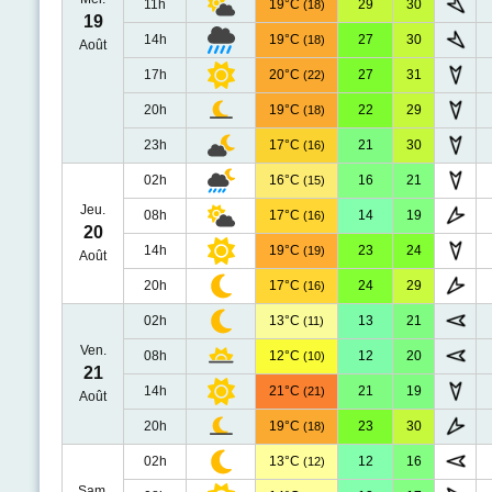
11h
19°C
29
30
(18)
19
14h
19°C
27
30
(18)
Août
17h
20°C
27
31
(22)
20h
19°C
22
29
(18)
23h
17°C
21
30
(16)
02h
16°C
16
21
(15)
Jeu.
08h
17°C
14
19
(16)
20
14h
19°C
23
24
(19)
Août
20h
17°C
24
29
(16)
02h
13°C
13
21
(11)
Ven.
08h
12°C
12
20
(10)
21
14h
21°C
21
19
(21)
Août
20h
19°C
23
30
(18)
02h
13°C
12
16
(12)
Sam.