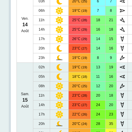
03h
20°C
6
7
(25)
06h
19°C
7
8
(19)
Ven.
11h
25°C
18
21
(28)
14
14h
25°C
16
18
(29)
Août
17h
26°C
14
15
(29)
20h
23°C
14
16
(27)
23h
19°C
8
9
(19)
02h
19°C
13
19
(19)
05h
18°C
11
16
(18)
08h
20°C
12
20
(25)
Sam.
11h
23°C
20
18
(28)
15
14h
23°C
24
20
(27)
Août
17h
22°C
24
23
(26)
20h
20°C
28
35
(24)