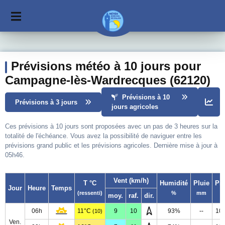
Prévisions météo à 10 jours pour
Campagne-lès-Wardrecques (62120)
Prévisions à 10
Prévisions à 3 jours
jours agricoles
Ces prévisions à 10 jours sont proposées avec un pas de 3 heures sur la
totalité de l'échéance. Vous avez la possibilité de naviguer entre les
prévisions grand public et les prévisions agricoles. Dernière mise à jour à
05h46.
Vent (km/h)
T °C
Humidité
Pluie
Pr
Jour
Heure
Temps
(ressenti)
%
mm
moy.
raf.
dir.
06h
11°C
9
10
93%
--
10
(10)
Ven.