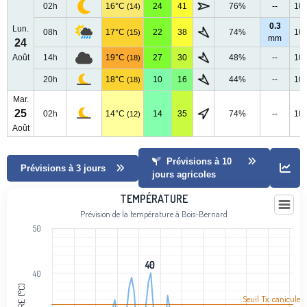
02h
16°C
24
41
76%
--
10
(14)
0.3
Lun.
08h
17°C
22
38
74%
10
(15)
mm
24
Août
14h
19°C
27
30
48%
--
10
(18)
20h
18°C
10
16
44%
--
10
(18)
Mar.
25
02h
14°C
14
35
74%
--
10
(12)
Août
Prévisions à 10
Prévisions à 3 jours
jours agricoles
Température
TEMPÉRATURE
Prévision de la température à Bois-Bernard
Line chart with 101 data points.
50
Prévision de la température à Bois-Bernard
View as data table, Température
40
40
The chart has 1 X axis displaying categories.
40
The chart has 1 Y axis displaying Température (°C). Data ranges fro
Seuil Tx. canicule