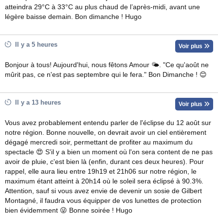
atteindra 29°C à 33°C au plus chaud de l’après-midi, avant une
légère baisse demain. Bon dimanche ! Hugo
Il y a 5 heures
Voir plus
Bonjour à tous! Aujourd'hui, nous fêtons Amour 🌤. "Ce qu'août ne
mûrit pas, ce n'est pas septembre qui le fera." Bon Dimanche ! 😊
Il y a 13 heures
Voir plus
Vous avez probablement entendu parler de l'éclipse du 12 août sur
notre région. Bonne nouvelle, on devrait avoir un ciel entièrement
dégagé mercredi soir, permettant de profiter au maximum du
spectacle 😍 S'il y a bien un moment où l'on sera content de ne pas
avoir de pluie, c'est bien là (enfin, durant ces deux heures). Pour
rappel, elle aura lieu entre 19h19 et 21h06 sur notre région, le
maximum étant atteint à 20h14 où le soleil sera éclipsé à 90.3%.
Attention, sauf si vous avez envie de devenir un sosie de Gilbert
Montagné, il faudra vous équipper de vos lunettes de protection
bien évidemment 😜 Bonne soirée ! Hugo