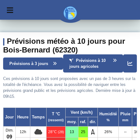
Prévisions météo à 10 jours pour
Bois-Bernard (62320)
Prévisions à 10
Prévisions à 3 jours
jours agricoles
Ces prévisions à 10 jours sont proposées avec un pas de 3 heures sur la
totalité de l'échéance. Vous avez la possibilité de naviguer entre les
prévisions grand public et les prévisions agricoles. Dernière mise à jour à
09h15.
Vent (km/h)
T °C
Humidité
Pluie
Pr
Jour
Heure
Temps
(ressenti)
%
mm
moy.
raf.
dir.
Dim.
12h
28°C
13
25
26%
--
10
(28)
09