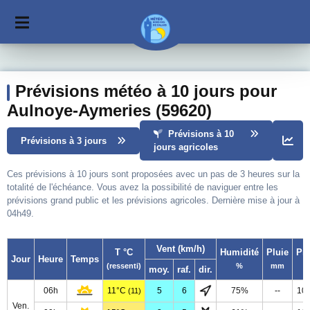
Prévisions météo à 10 jours pour
Aulnoye-Aymeries (59620)
Prévisions à 10
Prévisions à 3 jours
jours agricoles
Ces prévisions à 10 jours sont proposées avec un pas de 3 heures sur la
totalité de l'échéance. Vous avez la possibilité de naviguer entre les
prévisions grand public et les prévisions agricoles. Dernière mise à jour à
04h49.
Vent (km/h)
T °C
Humidité
Pluie
Pr
Jour
Heure
Temps
(ressenti)
%
mm
moy.
raf.
dir.
06h
11°C
5
6
75%
--
10
(11)
Ven.