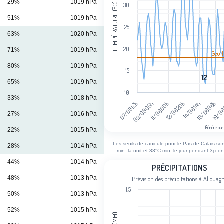
29%
--
1019 hPa
TEMPÉRATURE (°C)
30
51%
--
1019 hPa
25
63%
--
1020 hPa
20
71%
--
1019 hPa
Seuil
80%
--
1019 hPa
15
12
12
65%
--
1019 hPa
10
33%
--
1018 hPa
07/08 12h
09/08 06h
11/08 00h
12/08 20h
14/08 14h
16/08 08h
19/08
27%
--
1016 hPa
Généré par
22%
--
1015 hPa
End of interactive chart.
Les seuils de canicule pour le Pas-de-Calais so
28%
--
1014 hPa
min. la nuit et 33°C min. le jour pendant 3j con
44%
--
1014 hPa
Précipitations
PRÉCIPITATIONS
48%
--
1013 hPa
Prévision des précipitations à Allouag
Bar chart with 101 bars.
1.5
Prévision des précipitations à Allouag
50%
--
1013 hPa
View as data table, Précipitations
52%
--
1015 hPa
The chart has 1 X axis displaying cat