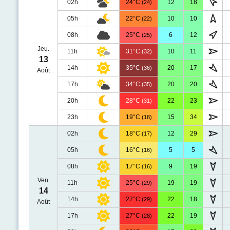
02h
24°C
12
18
(24)
05h
22°C
10
10
(22)
08h
25°C
6
12
(25)
Jeu.
11h
31°C
10
11
(32)
13
14h
35°C
20
17
(36)
Août
17h
34°C
20
20
(35)
20h
28°C
22
23
(31)
23h
19°C
15
34
(18)
02h
18°C
12
29
(17)
05h
16°C
5
5
(16)
08h
17°C
9
19
(16)
Ven.
11h
25°C
19
19
(29)
14
14h
27°C
22
18
(29)
Août
17h
27°C
22
19
(28)