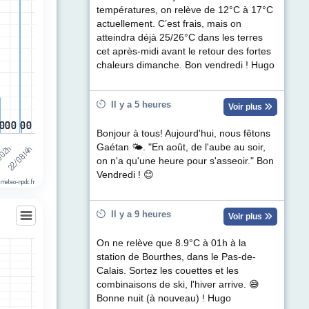
ul de précipitations (mm). Data ranges from 0 to 1.3.
températures, on relève de 12°C à 17°C
actuellement. C’est frais, mais on
atteindra déjà 25/26°C dans les terres
cet après-midi avant le retour des fortes
chaleurs dimanche. Bon vendredi ! Hugo
Il y a 5 heures
Voir plus
0
0
0
0
0
0
0
0
0
0
Bonjour à tous! Aujourd'hui, nous fêtons
Gaétan 🌤. "En août, de l'aube au soir,
22/08 14h
8 02h
on n'a qu'une heure pour s'asseoir." Bon
Vendredi ! 😊
 meteo-npdc.fr
Il y a 9 heures
Voir plus
On ne relève que 8.9°C à 01h à la
station de Bourthes, dans le Pas-de-
les
Calais. Sortez les couettes et les
egories.
combinaisons de ski, l'hiver arrive. 😅
t (km/h). Data ranges from 2 to 61.
Bonne nuit (à nouveau) ! Hugo