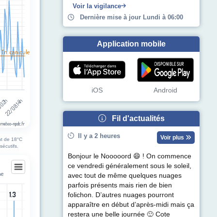
Voir la vigilance
Dernière mise à jour Lundi à 06:00
Application mobile
 Tn. canicule
iOS
Android
 02h
22/08 14h
Fil d'actualités
 meteo-npdc.fr
Il y a 2 heures
Voir plus
nt de 18°C
sécutifs.
Bonjour le Nooooord 😄 ! On commence
ce vendredi généralement sous le soleil,
ne
avec tout de même quelques nuages
parfois présents mais rien de bien
ne
1.3
1.3
folichon. D’autres nuages pourront
apparaître en début d’après-midi mais ça
egories.
restera une belle journée 🙂 Cote