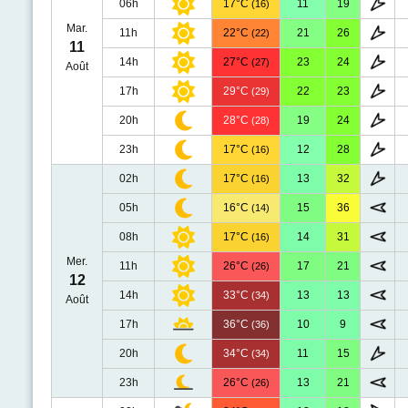
06h
17°C
11
19
(16)
Mar.
11h
22°C
21
26
(22)
11
14h
27°C
23
24
(27)
Août
17h
29°C
22
23
(29)
20h
28°C
19
24
(28)
23h
17°C
12
28
(16)
02h
17°C
13
32
(16)
05h
16°C
15
36
(14)
08h
17°C
14
31
(16)
Mer.
11h
26°C
17
21
(26)
12
14h
33°C
13
13
(34)
Août
17h
36°C
10
9
(36)
20h
34°C
11
15
(34)
23h
26°C
13
21
(26)