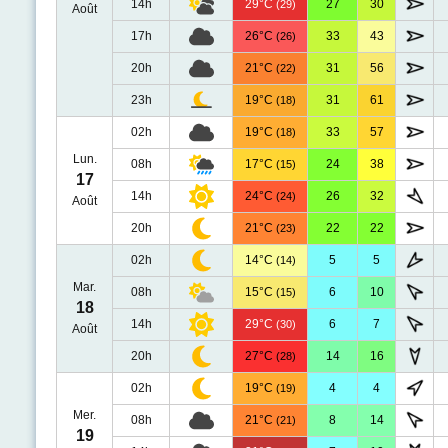
14h
29°C
27
30
(29)
Août
17h
26°C
33
43
(26)
20h
21°C
31
56
(22)
23h
19°C
31
61
(18)
02h
19°C
33
57
(18)
Lun.
08h
17°C
24
38
(15)
17
14h
24°C
26
32
(24)
Août
20h
21°C
22
22
(23)
02h
14°C
5
5
(14)
Mar.
08h
15°C
6
10
(15)
18
14h
29°C
6
7
(30)
Août
20h
27°C
14
16
(28)
02h
19°C
4
4
(19)
Mer.
08h
21°C
8
14
(21)
19