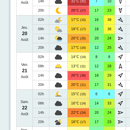
14h
31°C
7
10
(31)
Août
20h
26°C
17
23
(27)
02h
17°C
16
38
(15)
Jeu.
08h
18°C
18
36
(17)
20
14h
20°C
20
24
(25)
Août
20h
17°C
12
25
(16)
02h
14°C
8
8
(14)
Ven.
08h
13°C
12
28
(11)
21
14h
26°C
18
29
(28)
Août
20h
20°C
17
31
(21)
02h
15°C
6
6
(15)
Sam.
08h
16°C
14
33
(14)
22
14h
22°C
20
24
(24)
Août
20h
18°C
17
23
(17)