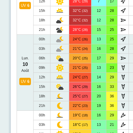
12h
28°C
7
17
(29)
UV
6
15h
32°C
12
28
(32)
18h
32°C
12
28
(32)
21h
28°C
15
25
(28)
00h
24°C
13
25
(26)
03h
21°C
16
28
(24)
Lun.
06h
20°C
17
29
(25)
10
09h
21°C
13
23
(25)
Août
12h
24°C
14
29
(27)
UV
6
15h
26°C
16
33
(29)
18h
25°C
20
36
(27)
21h
22°C
19
36
(23)
00h
19°C
16
29
(18)
03h
18°C
13
21
(17)