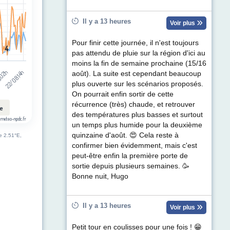
Il y a 13 heures
Voir plus
Pour finir cette journée, il n'est toujours
4
4
pas attendu de pluie sur la région d'ici au
moins la fin de semaine prochaine (15/16
 02h
22/08 14h
août). La suite est cependant beaucoup
plus ouverte sur les scénarios proposés.
On pourrait enfin sortir de cette
récurrence (très) chaude, et retrouver
le
des températures plus basses et surtout
 meteo-npdc.fr
un temps plus humide pour la deuxième
quinzaine d'août. 😍 Cela reste à
de 2.51°E,
confirmer bien évidemment, mais c'est
peut-être enfin la première porte de
sortie depuis plusieurs semaines. 🥳
Bonne nuit, Hugo
Il y a 13 heures
Voir plus
Petit tour en coulisses pour une fois ! 😁