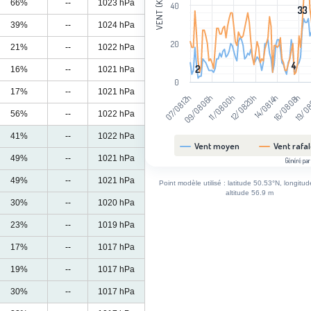
VENT (KM/H)
66%
--
1023 hPa
40
33
33
39%
--
1024 hPa
20
21%
--
1022 hPa
4
4
2
2
16%
--
1021 hPa
0
17%
--
1021 hPa
19/08
16/08 08h
14/08 14h
12/08 20h
11/08 00h
09/08 06h
07/08 12h
56%
--
1022 hPa
41%
--
1022 hPa
Vent moyen
Vent rafa
49%
--
1021 hPa
Généré par
End of interactive chart.
49%
--
1021 hPa
Point modèle utilisé : latitude 50.53°N, longitu
altitude 56.9 m
30%
--
1020 hPa
23%
--
1019 hPa
17%
--
1017 hPa
19%
--
1017 hPa
30%
--
1017 hPa