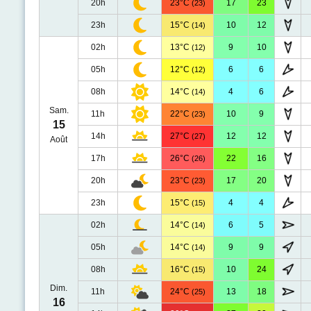
20h
23°C
17
23
(23)
23h
15°C
10
12
(14)
02h
13°C
9
10
(12)
05h
12°C
6
6
(12)
08h
14°C
4
6
(14)
Sam.
11h
22°C
10
9
(23)
15
14h
27°C
12
12
(27)
Août
17h
26°C
22
16
(26)
20h
23°C
17
20
(23)
23h
15°C
4
4
(15)
02h
14°C
6
5
(14)
05h
14°C
9
9
(14)
08h
16°C
10
24
(15)
Dim.
11h
24°C
13
18
(25)
16