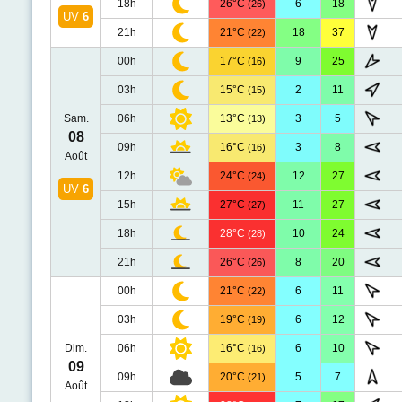
18h
26°C
6
18
(26)
UV
6
21h
21°C
18
37
(22)
00h
17°C
9
25
(16)
03h
15°C
2
11
(15)
Sam.
06h
13°C
3
5
(13)
08
09h
16°C
3
8
(16)
Août
12h
24°C
12
27
(24)
UV
6
15h
27°C
11
27
(27)
18h
28°C
10
24
(28)
21h
26°C
8
20
(26)
00h
21°C
6
11
(22)
03h
19°C
6
12
(19)
Dim.
06h
16°C
6
10
(16)
09
09h
20°C
5
7
(21)
Août