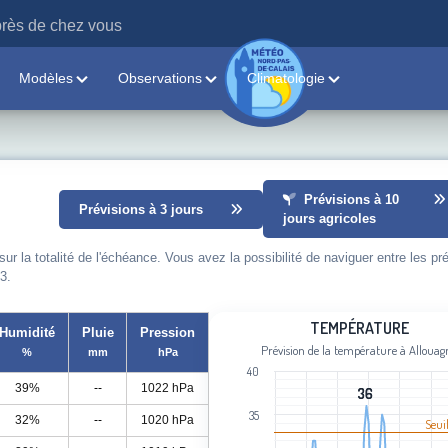
rès de chez vous
Modèles
Observations
Climatologie
Prévisions à 10
Prévisions à 3 jours
jours agricoles
 la totalité de l'échéance. Vous avez la possibilité de naviguer entre les pr
3.
Température
TEMPÉRATURE
Humidité
Pluie
Pression
Prévision de la température à Allouag
%
mm
hPa
Line chart with 101 data points.
40
Prévision de la température à Alloua
39%
--
1022 hPa
36
36
View as data table, Température
35
32%
--
1020 hPa
Seui
The chart has 1 X axis displaying cat
The chart has 1 Y axis displaying Tem