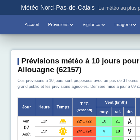
Météo Nord-Pas-de-Calais
La météo au plus p
Accueil
Prévisions
Vigilance
Imagerie
Prévisions météo à 10 jours pour
Allouagne (62157)
Ces prévisions à 10 jours sont proposées avec un pas de 3 heures sur
grand public et les prévisions agricoles. Dernière mise à jour à 09h1
Vent (km/h)
T °C
Jour
Heure
Temps
(ressenti)
moy.
raf.
dir.
Ven.
12h
22°C
10
21
(22)
07
15h
24°C
4
18
(24)
Août