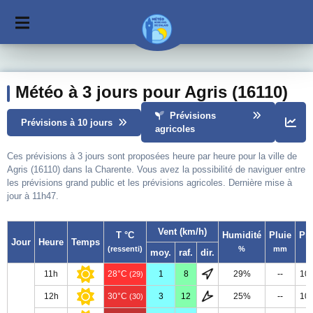
Météo à 3 jours pour Agris (16110)
Prévisions
Prévisions à 10 jours
agricoles
Ces prévisions à 3 jours sont proposées heure par heure pour la ville de
Agris (16110) dans la Charente. Vous avez la possibilité de naviguer entre
les prévisions grand public et les prévisions agricoles. Dernière mise à
jour à 11h47.
Vent (km/h)
T °C
Humidité
Pluie
Pr
Jour
Heure
Temps
(ressenti)
%
mm
moy.
raf.
dir.
11h
28°C
1
8
29%
--
10
(29)
12h
30°C
3
12
25%
--
10
(30)