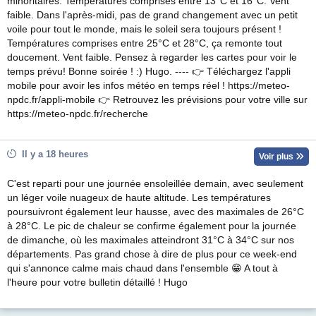
minoritaires. Températures comprises entre 13°C et 16°C. Vent
faible. Dans l'après-midi, pas de grand changement avec un petit
voile pour tout le monde, mais le soleil sera toujours présent !
Températures comprises entre 25°C et 28°C, ça remonte tout
doucement. Vent faible. Pensez à regarder les cartes pour voir le
temps prévu! Bonne soirée ! :) Hugo. ---- 👉 Téléchargez l'appli
mobile pour avoir les infos météo en temps réel ! https://meteo-
npdc.fr/appli-mobile 👉 Retrouvez les prévisions pour votre ville sur
https://meteo-npdc.fr/recherche
Il y a 18 heures
Voir plus
C'est reparti pour une journée ensoleillée demain, avec seulement
un léger voile nuageux de haute altitude. Les températures
poursuivront également leur hausse, avec des maximales de 26°C
à 28°C. Le pic de chaleur se confirme également pour la journée
de dimanche, où les maximales atteindront 31°C à 34°C sur nos
départements. Pas grand chose à dire de plus pour ce week-end
qui s'annonce calme mais chaud dans l'ensemble 😁 A tout à
l'heure pour votre bulletin détaillé ! Hugo