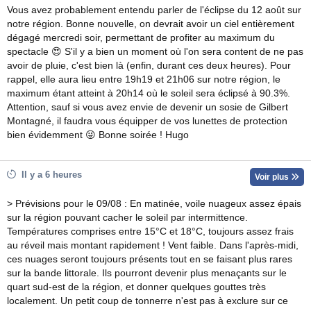
Vous avez probablement entendu parler de l'éclipse du 12 août sur
notre région. Bonne nouvelle, on devrait avoir un ciel entièrement
dégagé mercredi soir, permettant de profiter au maximum du
spectacle 😍 S'il y a bien un moment où l'on sera content de ne pas
avoir de pluie, c'est bien là (enfin, durant ces deux heures). Pour
rappel, elle aura lieu entre 19h19 et 21h06 sur notre région, le
maximum étant atteint à 20h14 où le soleil sera éclipsé à 90.3%.
Attention, sauf si vous avez envie de devenir un sosie de Gilbert
Montagné, il faudra vous équipper de vos lunettes de protection
bien évidemment 😜 Bonne soirée ! Hugo
Il y a 6 heures
Voir plus
> Prévisions pour le 09/08 : En matinée, voile nuageux assez épais
sur la région pouvant cacher le soleil par intermittence.
Températures comprises entre 15°C et 18°C, toujours assez frais
au réveil mais montant rapidement ! Vent faible. Dans l'après-midi,
ces nuages seront toujours présents tout en se faisant plus rares
sur la bande littorale. Ils pourront devenir plus menaçants sur le
quart sud-est de la région, et donner quelques gouttes très
localement. Un petit coup de tonnerre n'est pas à exclure sur ce