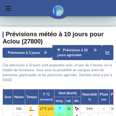
Prévisions météo à 10 jours pour
Aclou (27800)
Prévisions à 10
Prévisions à 3 jours
jours agricoles
Ces prévisions à 10 jours sont proposées avec un pas de 3 heures sur la
totalité de l'échéance. Vous avez la possibilité de naviguer entre les
prévisions grand public et les prévisions agricoles. Dernière mise à jour à
01h02.
Vent (km/h)
T °C
Humidité
Pluie
Pr
Jour
Heure
Temps
(ressenti)
%
mm
moy.
raf.
dir.
03h
17°C
7
11
54%
--
10
(17)