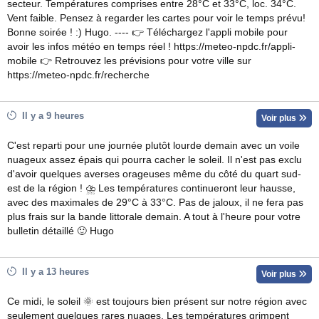
secteur. Températures comprises entre 28°C et 33°C, loc. 34°C.
Vent faible. Pensez à regarder les cartes pour voir le temps prévu!
Bonne soirée ! :) Hugo. ---- 👉 Téléchargez l'appli mobile pour
avoir les infos météo en temps réel ! https://meteo-npdc.fr/appli-
mobile 👉 Retrouvez les prévisions pour votre ville sur
https://meteo-npdc.fr/recherche
Il y a 9 heures
Voir plus
C'est reparti pour une journée plutôt lourde demain avec un voile
nuageux assez épais qui pourra cacher le soleil. Il n'est pas exclu
d'avoir quelques averses orageuses même du côté du quart sud-
est de la région ! ⛈ Les températures continueront leur hausse,
avec des maximales de 29°C à 33°C. Pas de jaloux, il ne fera pas
plus frais sur la bande littorale demain. A tout à l'heure pour votre
bulletin détaillé 🙂 Hugo
Il y a 13 heures
Voir plus
Ce midi, le soleil 🌞 est toujours bien présent sur notre région avec
seulement quelques rares nuages. Les températures grimpent