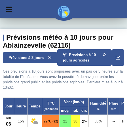
Prévisions météo à 10 jours pour
Ablainzevelle (62116)
Prévisions à 10
Prévisions à 3 jours
jours agricoles
Ces prévisions à 10 jours sont proposées avec un pas de 3 heures sur la
totalité de l'échéance. Vous avez la possibilité de naviguer entre les
prévisions grand public et les prévisions agricoles. Dernière mise à jour à
13h02.
Vent (km/h)
T °C
Humidité
Pluie
Pr
Jour
Heure
Temps
(ressenti)
%
mm
moy.
raf.
dir.
Jeu.
15h
22°C
21
38
38%
--
10
(22)
06