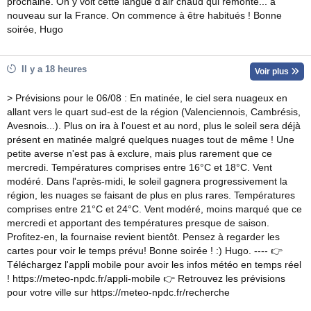
prochaine. On y voit cette langue d'air chaud qui remonte... à
nouveau sur la France. On commence à être habitués ! Bonne
soirée, Hugo
Il y a 18 heures
Voir plus
> Prévisions pour le 06/08 : En matinée, le ciel sera nuageux en
allant vers le quart sud-est de la région (Valenciennois, Cambrésis,
Avesnois...). Plus on ira à l'ouest et au nord, plus le soleil sera déjà
présent en matinée malgré quelques nuages tout de même ! Une
petite averse n'est pas à exclure, mais plus rarement que ce
mercredi. Températures comprises entre 16°C et 18°C. Vent
modéré. Dans l'après-midi, le soleil gagnera progressivement la
région, les nuages se faisant de plus en plus rares. Températures
comprises entre 21°C et 24°C. Vent modéré, moins marqué que ce
mercredi et apportant des températures presque de saison.
Profitez-en, la fournaise revient bientôt. Pensez à regarder les
cartes pour voir le temps prévu! Bonne soirée ! :) Hugo. ---- 👉
Téléchargez l'appli mobile pour avoir les infos météo en temps réel
! https://meteo-npdc.fr/appli-mobile 👉 Retrouvez les prévisions
pour votre ville sur https://meteo-npdc.fr/recherche