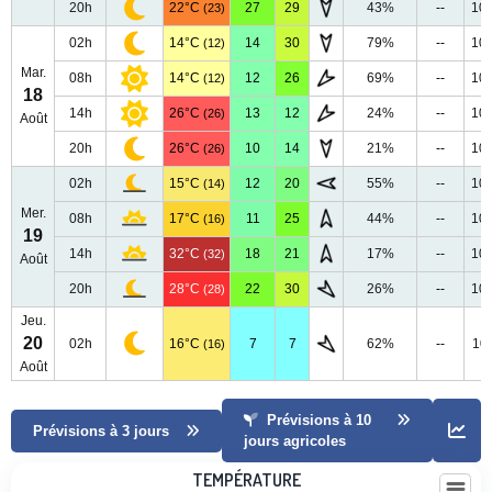
20h
22°C
27
29
43%
--
10
(23)
02h
14°C
14
30
79%
--
10
(12)
Mar.
08h
14°C
12
26
69%
--
10
(12)
18
14h
26°C
13
12
24%
--
10
(26)
Août
20h
26°C
10
14
21%
--
10
(26)
02h
15°C
12
20
55%
--
10
(14)
Mer.
08h
17°C
11
25
44%
--
10
(16)
19
14h
32°C
18
21
17%
--
10
(32)
Août
20h
28°C
22
30
26%
--
10
(28)
Jeu.
20
02h
16°C
7
7
62%
--
10
(16)
Août
Prévisions à 10
Prévisions à 3 jours
jours agricoles
Température
TEMPÉRATURE