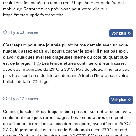
avoir les infos météo en temps réel ! https://meteo-npdc.fr/appli-
mobile 👉 Retrouvez les prévisions pour votre ville sur
https://meteo-npdc.fr/recherche
Il y a 13 heures
Voir plus
C'est reparti pour une journée plutôt lourde demain avec un voile
nuageux assez épais qui pourra cacher le soleil. Il n'est pas exclu
d'avoir quelques averses orageuses même du côté du quart sud-
est de la région ! ⛈ Les températures continueront leur hausse,
avec des maximales de 29°C à 33°C. Pas de jaloux, il ne fera pas
plus frais sur la bande littorale demain. A tout à l'heure pour votre
bulletin détaillé 🙂 Hugo
Il y a 17 heures
Voir plus
Ce midi, le soleil 🌞 est toujours bien présent sur notre région avec
seulement quelques rares nuages. Les températures grimpent
actuellement bien plus que ces derniers jours, avec déjà de 25°C à
27°C, légèrement plus frais sur le Boulonnais avec 23°C en bord
de mer. On devrait atteindre jusqu'à 28°C/29°C au plus chaud de la