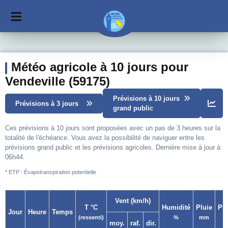
Météo agricole à 10 jours pour
Vendeville (59175)
Prévisions à 10 jours
Prévisions à 3 jours
grand public
Ces prévisions à 10 jours sont proposées avec un pas de 3 heures sur la
totalité de l'échéance. Vous avez la possibilité de naviguer entre les
prévisions grand public et les prévisions agricoles. Dernière mise à jour à
06h44.
* ETP : Évapotranspiration potentielle
Vent (km/h)
T °C
Humidité
Pluie
Pr
Jour
Heure
Temps
(ressenti)
%
mm
moy.
raf.
dir.