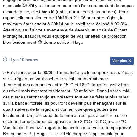
spectacle 😍 S'il y a bien un moment où l'on sera content de ne pas
avoir de pluie, c'est bien là (enfin, durant ces deux heures). Pour
rappel, elle aura lieu entre 19h19 et 21h06 sur notre région, le
maximum étant atteint à 20h14 où le soleil sera éclipsé à 90.3%.
Attention, sauf si vous avez envie de devenir un sosie de Gilbert
Montagné, il faudra vous équipper de vos lunettes de protection
bien évidemment 😜 Bonne soirée ! Hugo
Il y a 10 heures
Voir plus
> Prévisions pour le 09/08 : En matinée, voile nuageux assez épais
sur la région pouvant cacher le soleil par intermittence.
Températures comprises entre 15°C et 18°C, toujours assez frais
au réveil mais montant rapidement ! Vent faible. Dans l'après-midi,
ces nuages seront toujours présents tout en se faisant plus rares
sur la bande littorale. Ils pourront devenir plus menaçants sur le
quart sud-est de la région, et donner quelques gouttes très
localement. Un petit coup de tonnerre n'est pas à exclure sur ce
secteur. Températures comprises entre 28°C et 33°C, loc. 34°C.
Vent faible. Pensez à regarder les cartes pour voir le temps prévu!
Bonne soirée ! :) Hugo. ---- 👉 Téléchargez l'appli mobile pour