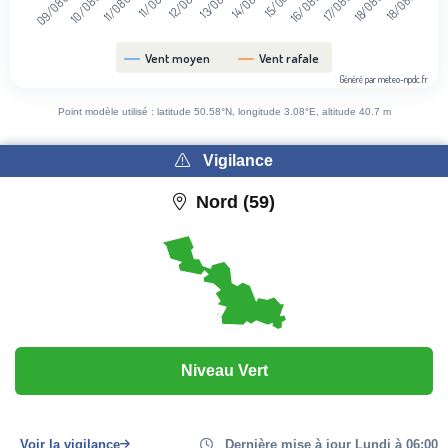
18/08 02h
12/08 18h
14/08 14h
16/08 08h
09/08 06h
11/08 00h
13/08 17h
15/08 11h
17/08 05h
18/08 23h
10/08 03h
11/08 21h
Vent moyen
Vent rafale
Généré par meteo-npdc.fr
End of interactive chart.
Point modèle utilisé : latitude 50.58°N, longitude 3.08°E, altitude 40.7 m
Vigilance
Nord (59)
Niveau Vert
Voir la vigilance
Dernière mise à jour Lundi à 06:00