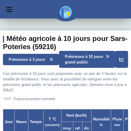
Météo agricole à 10 jours pour Sars-
Poteries (59216)
Prévisions à 10 jours
Prévisions à 3 jours
grand public
Ces prévisions à 10 jours sont proposées avec un pas de 3 heures sur la
totalité de l'échéance. Vous avez la possibilité de naviguer entre les
prévisions grand public et les prévisions agricoles. Dernière mise à jour à
00h23.
* ETP : Évapotranspiration potentielle
Vent (km/h)
T °C
Humidité
Pluie
Pr
Jour
Heure
Temps
(ressenti)
%
mm
moy.
raf.
dir.