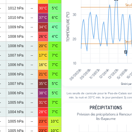
The chart has 1 X axis displaying cat
Seui
The chart has 1 Y axis displaying Tem
-
1012 hPa
--
30°C
5°C
TEMPÉRATURE (°C)
30
-
1010 hPa
--
37°C
6°C
-
1009 hPa
--
34°C
4°C
-
1008 hPa
--
26°C
4°C
20
Seuil
-
1008 hPa
--
20°C
7°C
13
13
-
1007 hPa
--
17°C
7°C
10
-
1006 hPa
--
16°C
7°C
08/08 09h
09/08 18h
11/08 03h
12/08 14h
13/08 23h
15/08 08h
16/0
-
1006 hPa
--
21°C
7°C
-
1007 hPa
--
35°C
5°C
Généré par
End of interactive chart.
-
1006 hPa
--
38°C
5°C
Les seuils de canicule pour le Pas-de-Calais so
min. la nuit et 33°C min. le jour pendant 3j con
-
1005 hPa
--
31°C
7°C
Précipitations
PRÉCIPITATIONS
-
1004 hPa
--
28°C
7°C
Prévision des précipitations à Riencour
Bar chart with 79 bars.
lès-Bapaume
-
1005 hPa
--
23°C
10°C
Prévision des précipitations à Rienc
View as data table, Précipitations
-
1005 hPa
--
23°C
10°C