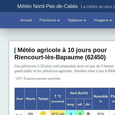
Météo Nord-Pas-de-Calais
La météo au plus p
Accueil
Prévisions
Vigilance
Imagerie
Météo agricole à 10 jours pour
Riencourt-lès-Bapaume (62450)
Ces prévisions à 10 jours sont proposées avec un pas de 3 heures sur
grand public et les prévisions agricoles. Dernière mise à jour à 06h4
* ETP : Évapotranspiration potentielle
Vent (km/h)
T °C
Humidité
Pl
Jour
Heure
Temps
(ressenti)
%
m
moy.
raf.
dir.
09h
16°C
6
8
61%
-
(16)