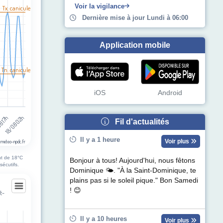
egories.
Voir la vigilance
l Tx. canicule
pérature (°C). Data ranges from 13 to 38.
Dernière mise à jour Lundi à 06:00
Application mobile
 Tn. canicule
iOS
Android
8 17h
18/08 02h
Fil d'actualités
Il y a 1 heure
Voir plus
 meteo-npdc.fr
nt de 18°C
Bonjour à tous! Aujourd'hui, nous fêtons
sécutifs.
Dominique 🌤. "À la Saint-Dominique, te
plains pas si le soleil pique." Bon Samedi
! 😊
t-
ourt-lès-Bapaume
Il y a 10 heures
Voir plus