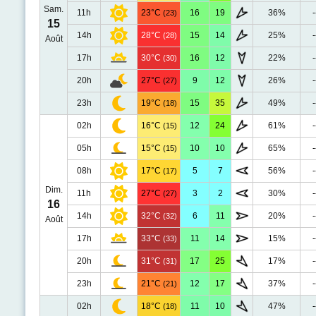
Sam.
11h
23°C
16
19
36%
-
(23)
15
14h
28°C
15
14
25%
-
(28)
Août
17h
30°C
16
12
22%
-
(30)
20h
27°C
9
12
26%
-
(27)
23h
19°C
15
35
49%
-
(18)
02h
16°C
12
24
61%
-
(15)
05h
15°C
10
10
65%
-
(15)
08h
17°C
5
7
56%
-
(17)
Dim.
11h
27°C
3
2
30%
-
(27)
16
14h
32°C
6
11
20%
-
(32)
Août
17h
33°C
11
14
15%
-
(33)
20h
31°C
17
25
17%
-
(31)
23h
21°C
12
17
37%
-
(21)
02h
18°C
11
10
47%
-
(18)