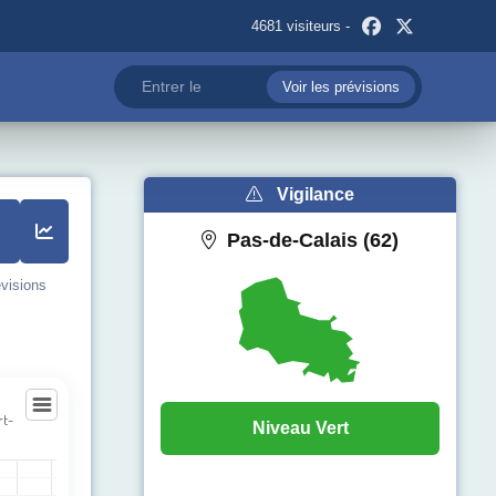
4681 visiteurs -
Voir les prévisions
Vigilance
Pas-de-Calais (62)
évisions
rt-
Niveau Vert
ourt-lès-Bapaume