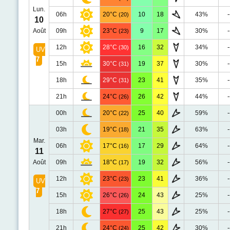
Lun.
06h
20°C
10
18
43%
-
(20)
10
Août
09h
23°C
9
17
30%
-
(23)
12h
28°C
16
32
34%
-
(30)
UV
7
15h
30°C
19
37
30%
-
(31)
18h
29°C
23
41
35%
-
(31)
21h
24°C
26
42
44%
-
(26)
00h
20°C
25
40
59%
-
(22)
03h
19°C
21
35
63%
-
(18)
Mar.
06h
17°C
17
29
64%
-
(16)
11
Août
09h
18°C
19
32
56%
-
(17)
12h
23°C
23
41
36%
-
(23)
UV
7
15h
26°C
24
43
25%
-
(26)
18h
27°C
25
43
25%
-
(27)
21h
24°C
25
42
30%
-
(24)