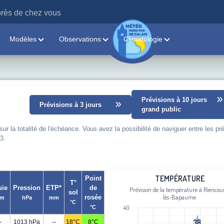
rès de chez vous
Modèles
Observations
Climatologie
Prévisions à 10 jours
Prévisions à 3 jours
grand public
 la totalité de l'échéance. Vous avez la possibilité de naviguer entre les pr
3.
Température
TEMPÉRATURE
Point
T°
uie
Pression
ETP*
de
Prévision de la température à Riencou
sol
Line chart with 79 data points.
lès-Bapaume
rosée
m
hPa
mm
°C
Prévision de la température à Rienc
°C
40
View as data table, Température
38
38
-
1013 hPa
--
18°C
8°C