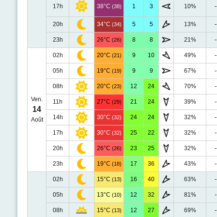
17h
38°C
1
3
10%
-
(38)
20h
34°C
5
5
13%
-
(34)
23h
26°C
8
8
21%
-
(26)
02h
20°C
9
10
49%
-
(21)
05h
19°C
9
9
67%
-
(19)
08h
20°C
12
24
70%
-
(23)
Ven.
11h
27°C
21
24
39%
-
(29)
14
14h
30°C
24
24
32%
-
(32)
Août
17h
30°C
25
22
32%
-
(32)
20h
26°C
23
25
32%
-
(26)
23h
19°C
17
36
43%
-
(18)
02h
15°C
16
40
63%
-
(13)
05h
13°C
12
32
81%
-
(10)
08h
15°C
12
27
69%
-
(13)