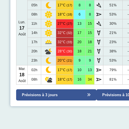
05h
17°C
8
8
51%
-
(17)
08h
18°C
6
8
53%
-
(18)
Lun.
11h
27°C
13
15
30%
-
(27)
17
14h
32°C
17
15
21%
-
(32)
Août
17h
32°C
20
18
23%
-
(33)
20h
28°C
18
21
38%
-
(30)
23h
20°C
9
9
53%
-
(21)
Mar.
02h
17°C
10
13
79%
-
(17)
18
08h
18°C
16
34
81%
-
(17)
Août
Prévisions à 3 jours
Prévisions à 1