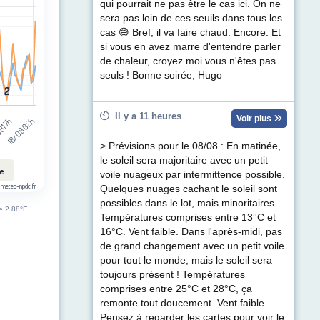
t (km/h). Data ranges from 1 to 44.
qui pourrait ne pas être le cas ici. On ne
sera pas loin de ces seuils dans tous les
cas 😅 Bref, il va faire chaud. Encore. Et
si vous en avez marre d'entendre parler
de chaleur, croyez moi vous n'êtes pas
seuls ! Bonne soirée, Hugo
2
2
Il y a 11 heures
Voir plus
18/08 02h
8 17h
> Prévisions pour le 08/08 : En matinée,
le soleil sera majoritaire avec un petit
le
voile nuageux par intermittence possible.
 meteo-npdc.fr
Quelques nuages cachant le soleil sont
possibles dans le lot, mais minoritaires.
de 2.88°E,
Températures comprises entre 13°C et
16°C. Vent faible. Dans l'après-midi, pas
de grand changement avec un petit voile
pour tout le monde, mais le soleil sera
toujours présent ! Températures
comprises entre 25°C et 28°C, ça
remonte tout doucement. Vent faible.
Pensez à regarder les cartes pour voir le