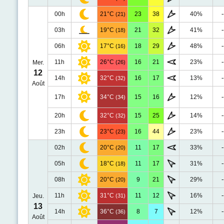
00h
21°C
23
38
40%
-
(21)
03h
19°C
21
32
41%
-
(18)
06h
17°C
18
29
48%
-
(16)
11h
26°C
16
21
23%
-
Mer.
(26)
12
14h
32°C
16
17
13%
-
(32)
Août
17h
34°C
15
16
12%
-
(34)
20h
32°C
15
25
14%
-
(32)
23h
23°C
16
44
23%
-
(23)
02h
20°C
11
17
33%
-
(20)
05h
18°C
11
17
31%
-
(18)
08h
20°C
9
21
29%
-
(20)
11h
31°C
11
12
16%
-
Jeu.
(31)
13
14h
36°C
8
7
12%
-
(36)
Août