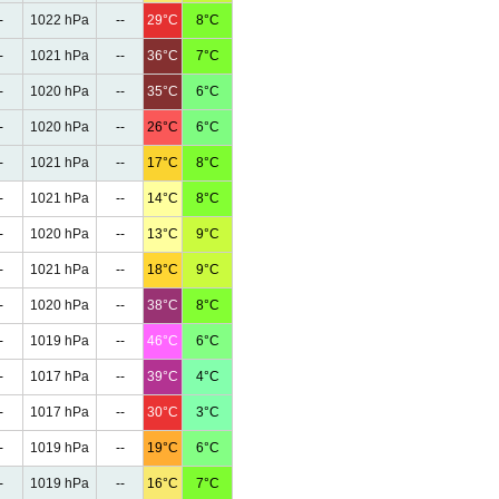
-
1022 hPa
--
29°C
8°C
-
1021 hPa
--
36°C
7°C
-
1020 hPa
--
35°C
6°C
-
1020 hPa
--
26°C
6°C
-
1021 hPa
--
17°C
8°C
-
1021 hPa
--
14°C
8°C
-
1020 hPa
--
13°C
9°C
-
1021 hPa
--
18°C
9°C
-
1020 hPa
--
38°C
8°C
-
1019 hPa
--
46°C
6°C
-
1017 hPa
--
39°C
4°C
-
1017 hPa
--
30°C
3°C
-
1019 hPa
--
19°C
6°C
-
1019 hPa
--
16°C
7°C