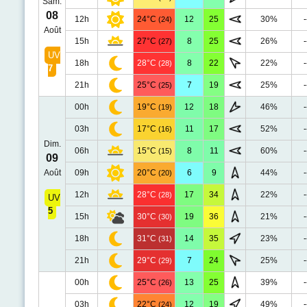
Sam.
08
12h
24°C
12
25
30%
-
(24)
Août
15h
27°C
8
25
26%
-
(27)
UV
18h
28°C
8
22
22%
-
(28)
7
21h
25°C
7
19
25%
-
(25)
00h
19°C
12
18
46%
-
(19)
03h
17°C
11
17
52%
-
(16)
Dim.
06h
15°C
8
11
60%
-
(15)
09
Août
09h
20°C
6
9
44%
-
(20)
12h
28°C
17
34
22%
-
(28)
UV
5
15h
30°C
19
36
21%
-
(30)
18h
31°C
14
35
23%
-
(31)
21h
29°C
7
24
25%
-
(29)
00h
25°C
13
25
39%
-
(26)
03h
22°C
12
19
49%
-
(24)