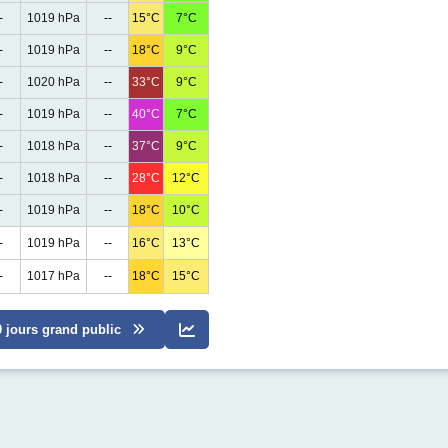
-
1019 hPa
--
15°C
7°C
-
1019 hPa
--
18°C
9°C
-
1020 hPa
--
33°C
9°C
-
1019 hPa
--
40°C
7°C
-
1018 hPa
--
37°C
9°C
-
1018 hPa
--
28°C
12°C
-
1019 hPa
--
18°C
10°C
-
1019 hPa
--
16°C
13°C
-
1017 hPa
--
18°C
15°C
0 jours grand public