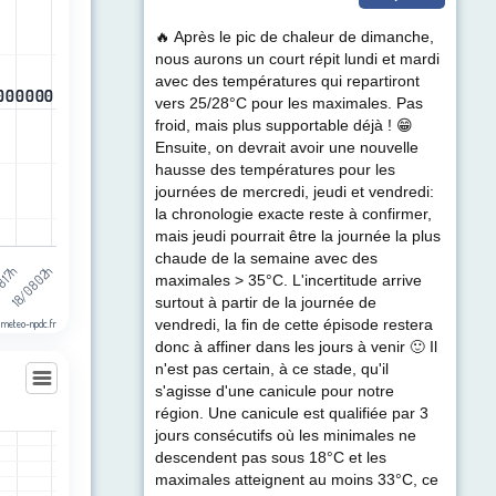
egories.
🔥 Après le pic de chaleur de dimanche,
ul de précipitations (mm). Data ranges from -0.5 to 0.5.
nous aurons un court répit lundi et mardi
avec des températures qui repartiront
0
0
0
0
0
0
0
0
0
0
0
0
vers 25/28°C pour les maximales. Pas
froid, mais plus supportable déjà ! 😁
Ensuite, on devrait avoir une nouvelle
hausse des températures pour les
journées de mercredi, jeudi et vendredi:
la chronologie exacte reste à confirmer,
mais jeudi pourrait être la journée la plus
chaude de la semaine avec des
18/08 02h
8 17h
maximales > 35°C. L'incertitude arrive
surtout à partir de la journée de
 meteo-npdc.fr
vendredi, la fin de cette épisode restera
donc à affiner dans les jours à venir 🙂 Il
n'est pas certain, à ce stade, qu'il
s'agisse d'une canicule pour notre
région. Une canicule est qualifiée par 3
apaume
jours consécutifs où les minimales ne
les
descendent pas sous 18°C et les
egories.
maximales atteignent au moins 33°C, ce