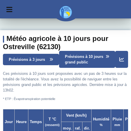
Météo agricole à 10 jours pour
Ostreville (62130)
Prévisions à 10 jours
Prévisions à 3 jours
grand public
Ces prévisions à 10 jours sont proposées avec un pas de 3 heures sur la
totalité de l'échéance. Vous avez la possibilité de naviguer entre les
prévisions grand public et les prévisions agricoles. Dernière mise à jour à
13h02.
* ETP : Évapotranspiration potentielle
Vent (km/h)
T °C
Humidité
Pluie
Pr
Jour
Heure
Temps
(ressenti)
%
mm
moy.
raf.
dir.