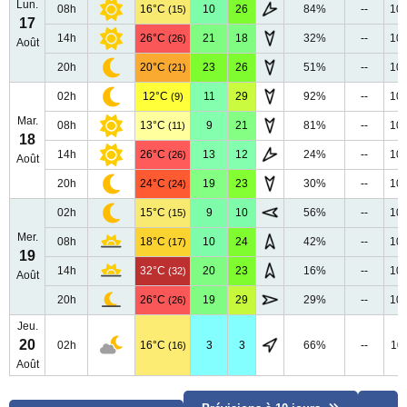
Lun.
08h
16°C
10
26
84%
--
10
(15)
17
14h
26°C
21
18
32%
--
10
(26)
Août
20h
20°C
23
26
51%
--
10
(21)
02h
12°C
11
29
92%
--
10
(9)
Mar.
08h
13°C
9
21
81%
--
10
(11)
18
14h
26°C
13
12
24%
--
10
(26)
Août
20h
24°C
19
23
30%
--
10
(24)
02h
15°C
9
10
56%
--
10
(15)
Mer.
08h
18°C
10
24
42%
--
10
(17)
19
14h
32°C
20
23
16%
--
10
(32)
Août
20h
26°C
19
29
29%
--
10
(26)
Jeu.
20
02h
16°C
3
3
66%
--
10
(16)
Août