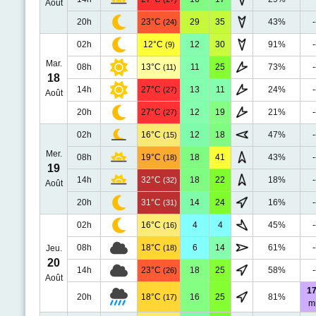
Août
20h
23°C
29
35
43%
-
(24)
02h
12°C
12
30
91%
-
(9)
Mar.
08h
13°C
11
25
73%
-
(11)
18
14h
27°C
13
11
24%
-
(27)
Août
20h
27°C
12
19
21%
-
(27)
02h
16°C
12
18
47%
-
(15)
Mer.
08h
19°C
18
41
43%
-
(18)
19
14h
32°C
18
22
18%
-
(32)
Août
20h
31°C
14
24
16%
-
(31)
02h
16°C
4
4
45%
-
(16)
08h
18°C
6
14
61%
-
Jeu.
(18)
20
14h
23°C
18
25
58%
-
(26)
Août
17
20h
18°C
16
25
81%
(17)
m