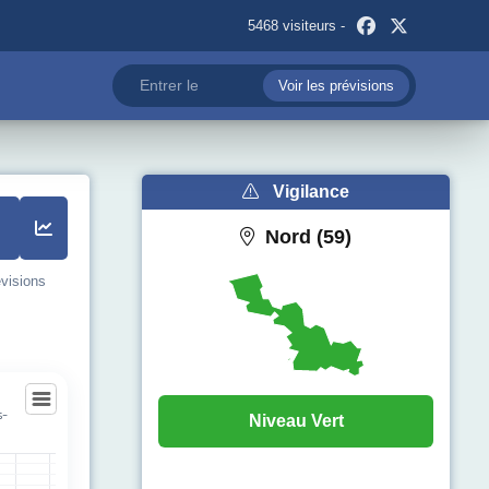
5468 visiteurs -
Voir les prévisions
Vigilance
Nord (59)
évisions
s-
Niveau Vert
s-sur-Selle