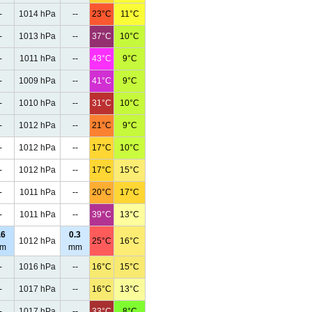
-
1014 hPa
--
23°C
11°C
-
1013 hPa
--
37°C
10°C
-
1011 hPa
--
43°C
9°C
-
1009 hPa
--
41°C
9°C
-
1010 hPa
--
31°C
10°C
-
1012 hPa
--
21°C
9°C
-
1012 hPa
--
17°C
10°C
-
1012 hPa
--
17°C
15°C
-
1011 hPa
--
20°C
17°C
-
1011 hPa
--
39°C
13°C
.6
0.3
1012 hPa
25°C
16°C
m
mm
-
1016 hPa
--
16°C
15°C
-
1017 hPa
--
16°C
13°C
-
1017 hPa
--
33°C
8°C