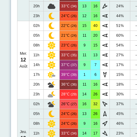
20h
33°C
13
16
24%
-
(34)
23h
24°C
12
16
44%
-
(26)
02h
22°C
15
40
51%
-
(24)
05h
21°C
11
20
60%
-
(24)
08h
23°C
9
15
54%
-
(26)
Mer.
11h
33°C
11
13
27%
-
(35)
12
14h
37°C
9
7
17%
-
(37)
Août
17h
39°C
1
6
15%
-
(39)
20h
36°C
11
16
18%
-
(36)
23h
28°C
14
26
30%
-
(29)
02h
26°C
16
32
37%
-
(27)
05h
24°C
13
26
45%
-
(26)
08h
24°C
9
16
46%
-
(26)
Jeu.
11h
33°C
14
17
23%
-
(34)