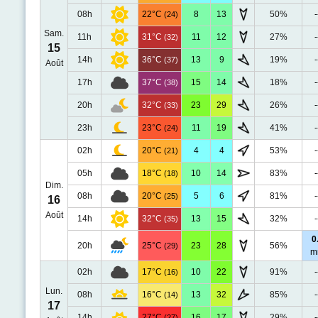
08h
22°C
8
13
50%
-
(24)
Sam.
11h
31°C
11
12
27%
-
(32)
15
14h
36°C
13
9
19%
-
(37)
Août
17h
37°C
15
14
18%
-
(38)
20h
32°C
23
29
26%
-
(33)
23h
23°C
11
19
41%
-
(24)
02h
20°C
4
4
53%
-
(21)
05h
18°C
10
14
83%
-
(18)
Dim.
08h
20°C
5
6
81%
-
(25)
16
Août
14h
32°C
13
15
32%
-
(35)
0
20h
25°C
23
28
56%
(29)
m
02h
17°C
10
22
91%
-
(16)
Lun.
08h
16°C
13
32
85%
-
(14)
17
14h
27°C
16
17
29%
-
(27)