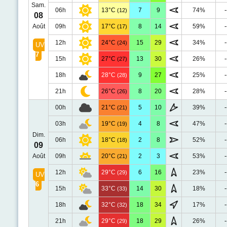
Sam.
06h
13°C
7
9
74%
-
(12)
08
Août
09h
17°C
8
14
59%
-
(17)
12h
24°C
15
29
34%
-
(24)
UV
7
15h
27°C
13
30
26%
-
(27)
18h
28°C
9
27
25%
-
(28)
21h
26°C
8
20
28%
-
(26)
00h
21°C
5
10
39%
-
(21)
03h
19°C
4
8
47%
-
(19)
Dim.
06h
18°C
2
8
52%
-
(18)
09
Août
09h
20°C
2
3
53%
-
(21)
12h
29°C
6
16
23%
-
(29)
UV
6
15h
33°C
14
30
18%
-
(33)
18h
32°C
18
34
17%
-
(32)
21h
29°C
18
29
26%
-
(29)