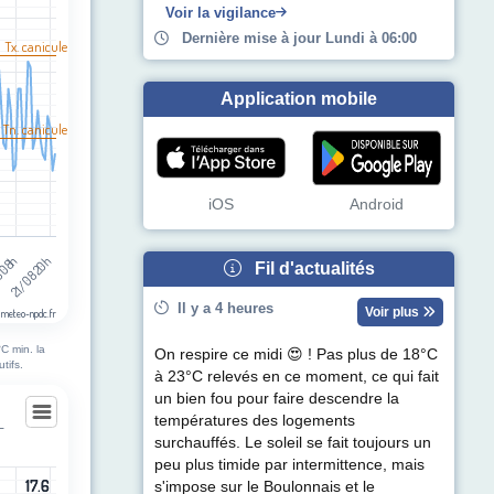
egories.
Voir la vigilance
pérature (°C). Data ranges from 11 to 39.
Dernière mise à jour Lundi à 06:00
l Tx. canicule
Application mobile
 Tn. canicule
iOS
Android
8 08h
21/08 20h
Fil d'actualités
Il y a 4 heures
Voir plus
 meteo-npdc.fr
C min. la
On respire ce midi 😍 ! Pas plus de 18°C
tifs.
à 23°C relevés en ce moment, ce qui fait
un bien fou pour faire descendre la
températures des logements
-
surchauffés. Le soleil se fait toujours un
s-sur-Selle
peu plus timide par intermittence, mais
17.6
17.6
s'impose sur le Boulonnais et le