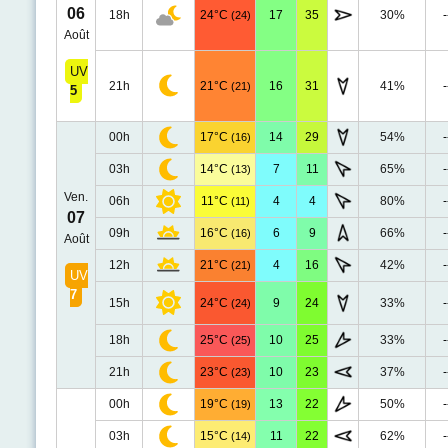
06
18h
24°C
17
35
30%
-
(24)
Août
UV
21h
21°C
16
31
41%
-
(21)
5
00h
17°C
14
29
54%
-
(16)
03h
14°C
7
11
65%
-
(13)
Ven.
06h
11°C
4
4
80%
-
(11)
07
09h
16°C
6
9
66%
-
(16)
Août
12h
21°C
4
16
42%
-
(21)
UV
7
15h
24°C
9
24
33%
-
(24)
18h
25°C
10
25
33%
-
(25)
21h
23°C
10
23
37%
-
(23)
00h
19°C
13
22
50%
-
(19)
03h
15°C
11
22
62%
-
(14)