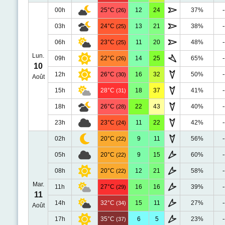
00h
25°C
12
24
37%
-
(26)
03h
24°C
13
21
38%
-
(25)
06h
23°C
11
20
48%
-
(25)
Lun.
09h
22°C
14
25
65%
-
(26)
10
12h
26°C
16
32
50%
-
(30)
Août
15h
28°C
18
37
41%
-
(31)
18h
26°C
22
43
40%
-
(28)
23h
23°C
11
22
42%
-
(24)
02h
20°C
9
11
56%
-
(22)
05h
20°C
9
15
60%
-
(22)
08h
20°C
12
21
58%
-
(22)
Mar.
11h
27°C
16
16
39%
-
(29)
11
14h
32°C
15
11
27%
-
(34)
Août
17h
35°C
6
5
23%
-
(37)