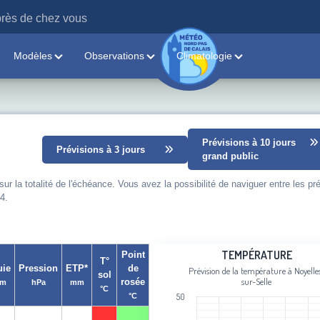
rès de chez vous
Modèles
Observations
Climatologie
Prévisions à 10 jours
Prévisions à 3 jours
grand public
 la totalité de l'échéance. Vous avez la possibilité de naviguer entre les pr
4.
Température
TEMPÉRATURE
Point
T°
uie
Pression
ETP*
de
Prévision de la température à Noyelle
sol
Line chart with 101 data points.
sur-Selle
rosée
m
hPa
mm
°C
Prévision de la température à Noyelle
°C
50
View as data table, Température