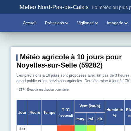
Météo Nord-Pas-de-Calais
La météo au plus p
Accueil
Prévisions
Vigilance
Imagerie
Météo agricole à 10 jours pour
Noyelles-sur-Selle (59282)
Ces prévisions à 10 jours sont proposées avec un pas de 3 heures sur
grand public et les prévisions agricoles. Dernière mise à jour à 17h1
* ETP : Évapotranspiration potentielle
Vent (km/h)
T °C
Humidité
Pl
Jour
Heure
Temps
(ressenti)
%
m
moy.
raf.
dir.
Jeu.