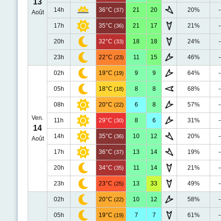
13
14h
36°C
21
20
20%
-
(37)
Août
17h
35°C
21
17
21%
-
(36)
20h
32°C
18
18
24%
-
(33)
23h
22°C
11
15
46%
-
(23)
02h
19°C
9
9
64%
-
(19)
05h
18°C
8
8
68%
-
(18)
08h
20°C
6
8
57%
-
(22)
Ven.
11h
29°C
8
6
31%
-
(30)
14
14h
35°C
10
12
20%
-
(36)
Août
17h
36°C
13
14
19%
-
(37)
20h
34°C
11
14
21%
-
(35)
23h
23°C
13
33
49%
-
(25)
02h
20°C
10
12
58%
-
(22)
05h
19°C
7
7
61%
-
(19)