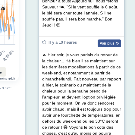
t (km/h). Data ranges from 1 to 48.
Bonjour à tous! Aujourd'hui, nous fêtons
Sauveur 🌤. "Si le vent souffle le 6 août,
29
29
le blé sera cher toute l'année. S'il ne
souffle pas, il sera bon marché." Bon
Jeudi ! 😊
Il y a 19 heures
Voir plus
 08h
21/08 20h
🔥 Hier soir, je vous parlais du retour de
la chaleur... Hé bien il se maintient sur
les dernières modélisations à partir de ce
le
week-end, et notamment à partir de
 meteo-npdc.fr
dimanche/lundi. Fait nouveau par rapport
à hier, le scénario du maintient de la
de 3.39°E,
chaleur pour la semaine prend de
l'ampleur, et devient l'option privilégiée
pour le moment. On va donc (encore)
avoir chaud, mais il est toujours trop pour
avoir une fourchette de températures, en
dehors du week-end où les 30°C seront
de retour ! 😁 Voyons le bon côté des
choses, c'est qu'au moins on pourra