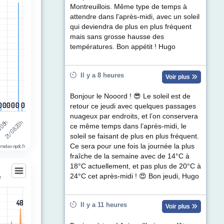
Montreuillois. Même type de temps à
egories.
attendre dans l'après-midi, avec un soleil
ul de précipitations (mm). Data ranges from 0 to 17.6.
qui deviendra de plus en plus fréquent
mais sans grosse hausse des
températures. Bon appétit ! Hugo
Il y a 8 heures
Voir plus
Bonjour le Nooord ! 😎 Le soleil est de
0
0
0
0
0
0
0
0
0
0
0
0
retour ce jeudi avec quelques passages
nuageux par endroits, et l’on conservera
8 08h
21/08 20h
ce même temps dans l’après-midi, le
soleil se faisant de plus en plus fréquent.
Ce sera pour une fois la journée la plus
 meteo-npdc.fr
fraîche de la semaine avec de 14°C à
18°C actuellement, et pas plus de 20°C à
24°C cet après-midi ! 😍 Bon jeudi, Hugo
e
e
48
48
les
Il y a 11 heures
Voir plus
egories.