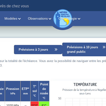
rès de chez vous
Modèles
Observations
Climatologie
Prévisions à 10 jours
Prévisions à 3 jours
grand public
 la totalité de l'échéance. Vous avez la possibilité de naviguer entre les pr
3.
Température
TEMPÉRATURE
Point
T°
uie
Pression
ETP*
de
Prévision de la température à Noyelle
sol
Line chart with 101 data points.
sous-Lens
rosée
m
hPa
mm
°C
Prévision de la température à Noyell
°C
50
View as data table, Température
-
1020 hPa
--
27°C
8°C