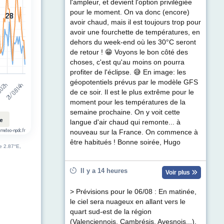
t (km/h). Data ranges from 2 to 50.
l'ampleur, et devient l'option privilégiée
pour le moment. On va donc (encore)
28
28
avoir chaud, mais il est toujours trop pour
avoir une fourchette de températures, en
dehors du week-end où les 30°C seront
de retour ! 😁 Voyons le bon côté des
choses, c'est qu'au moins on pourra
profiter de l'éclipse. 😅 En image: les
géopotentiels prévus par le modèle GFS
 02h
21/08 14h
de ce soir. Il est le plus extrême pour le
moment pour les températures de la
semaine prochaine. On y voit cette
le
langue d'air chaud qui remonte... à
 meteo-npdc.fr
nouveau sur la France. On commence à
être habitués ! Bonne soirée, Hugo
de 2.87°E,
Il y a 14 heures
Voir plus
> Prévisions pour le 06/08 : En matinée,
le ciel sera nuageux en allant vers le
quart sud-est de la région
(Valenciennois, Cambrésis, Avesnois...).