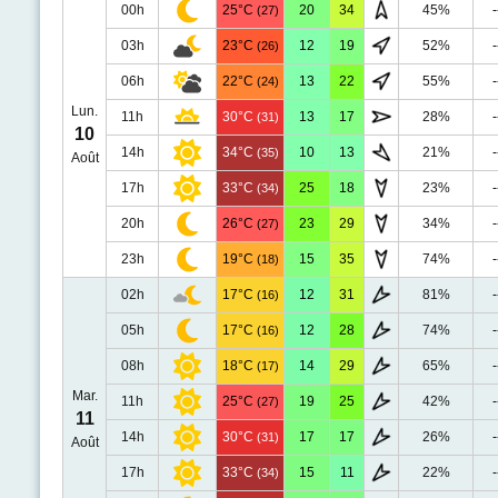
00h
25°C
20
34
45%
-
(27)
03h
23°C
12
19
52%
-
(26)
06h
22°C
13
22
55%
-
(24)
Lun.
11h
30°C
13
17
28%
-
(31)
10
14h
34°C
10
13
21%
-
(35)
Août
17h
33°C
25
18
23%
-
(34)
20h
26°C
23
29
34%
-
(27)
23h
19°C
15
35
74%
-
(18)
02h
17°C
12
31
81%
-
(16)
05h
17°C
12
28
74%
-
(16)
08h
18°C
14
29
65%
-
(17)
Mar.
11h
25°C
19
25
42%
-
(27)
11
14h
30°C
17
17
26%
-
(31)
Août
17h
33°C
15
11
22%
-
(34)