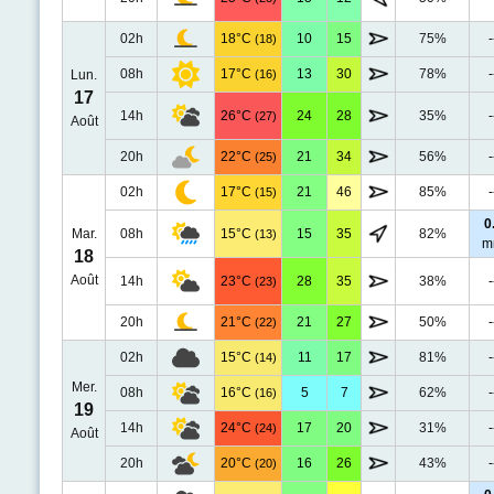
02h
18°C
10
15
75%
-
(18)
08h
17°C
13
30
78%
-
Lun.
(16)
17
14h
26°C
24
28
35%
-
(27)
Août
20h
22°C
21
34
56%
-
(25)
02h
17°C
21
46
85%
-
(15)
0
Mar.
08h
15°C
15
35
82%
(13)
m
18
Août
14h
23°C
28
35
38%
-
(23)
20h
21°C
21
27
50%
-
(22)
02h
15°C
11
17
81%
-
(14)
Mer.
08h
16°C
5
7
62%
-
(16)
19
14h
24°C
17
20
31%
-
(24)
Août
20h
20°C
16
26
43%
-
(20)