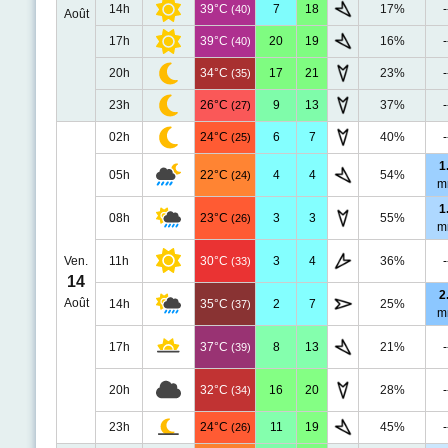
14h
39°C
7
18
17%
-
(40)
Août
17h
39°C
20
19
16%
-
(40)
20h
34°C
17
21
23%
-
(35)
23h
26°C
9
13
37%
-
(27)
02h
24°C
6
7
40%
-
(25)
1
05h
22°C
4
4
54%
(24)
m
1
08h
23°C
3
3
55%
(26)
m
Ven.
11h
30°C
3
4
36%
-
(33)
14
2
Août
14h
35°C
2
7
25%
(37)
m
17h
37°C
8
13
21%
-
(39)
20h
32°C
16
20
28%
-
(34)
23h
24°C
11
19
45%
-
(26)