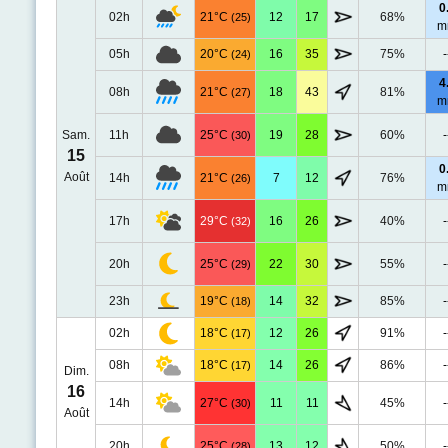
0
02h
21°C
12
17
68%
(25)
m
05h
20°C
16
35
75%
-
(24)
4
08h
21°C
18
43
81%
(27)
m
Sam.
11h
25°C
19
28
60%
-
(30)
15
0
Août
14h
21°C
7
12
76%
(26)
m
17h
29°C
16
26
40%
-
(32)
20h
25°C
22
30
55%
-
(29)
23h
19°C
14
32
85%
-
(18)
02h
18°C
12
26
91%
-
(17)
08h
18°C
14
26
86%
-
(17)
Dim.
16
14h
27°C
11
11
45%
-
(30)
Août
20h
25°C
13
12
50%
-
(28)