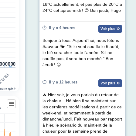
egories.
18°C actuellement, et pas plus de 20°C à
ul de précipitations (mm). Data ranges from 0 to 4.8.
24°C cet après-midi ! 😍 Bon jeudi, Hugo
Il y a 4 heures
Voir plus
Bonjour à tous! Aujourd'hui, nous fêtons
Sauveur 🌤. "Si le vent souffle le 6 août,
le blé sera cher toute l'année. S'il ne
souffle pas, il sera bon marché." Bon
0
0
0
0
0
0
0
0
0
0
0
0
Jeudi ! 😊
h
/08 20h
Il y a 12 heures
Voir plus
 meteo-npdc.fr
🔥 Hier soir, je vous parlais du retour de
la chaleur... Hé bien il se maintient sur
s
les dernières modélisations à partir de ce
week-end, et notamment à partir de
ns
dimanche/lundi. Fait nouveau par rapport
les
à hier, le scénario du maintient de la
egories.
chaleur pour la semaine prend de