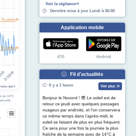
egories.
Voir la vigilance
pérature (°C). Data ranges from 14 to 39.
Dernière mise à jour Lundi à 06:00
l Tx. canicule
Application mobile
 Tn. canicule
iOS
Android
8 02h
21/08 14h
Fil d'actualités
Il y a 1 heure
Voir plus
 meteo-npdc.fr
nt de 18°C
Bonjour le Nooord ! 😎 Le soleil est de
sécutifs.
retour ce jeudi avec quelques passages
nuageux par endroits, et l’on conservera
ce même temps dans l’après-midi, le
-
soleil se faisant de plus en plus fréquent.
es-sous-Lens
Ce sera pour une fois la journée la plus
fraîche de la semaine avec de 14°C à