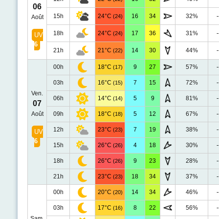
06
15h
24°C
16
34
32%
-
(24)
Août
18h
24°C
17
36
31%
-
(24)
UV
6
21h
21°C
14
30
44%
-
(22)
00h
18°C
9
27
57%
-
(17)
03h
16°C
7
15
72%
-
(15)
Ven.
06h
14°C
5
9
81%
-
(14)
07
Août
09h
18°C
5
12
67%
-
(18)
12h
23°C
7
19
38%
-
(23)
UV
6
15h
26°C
4
18
30%
-
(26)
18h
26°C
9
23
28%
-
(26)
21h
23°C
18
34
37%
-
(23)
00h
20°C
14
34
46%
-
(20)
03h
17°C
8
22
56%
-
(16)
Sam.