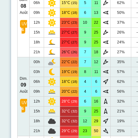
06h
15°C
5
11
62%
-
(15)
08
Août
09h
18°C
6
13
50%
-
(18)
12h
23°C
10
22
37%
-
(23)
UV
6
15h
27°C
9
25
26%
-
(27)
18h
27°C
9
25
24%
-
(27)
21h
26°C
7
18
27%
-
(26)
00h
22°C
7
12
35%
-
(22)
03h
19°C
8
11
57%
-
(19)
Dim.
06h
18°C
4
6
62%
-
(18)
09
Août
09h
20°C
4
6
56%
-
(22)
12h
28°C
6
16
32%
-
(29)
UV
6
15h
32°C
9
25
21%
-
(32)
18h
32°C
12
29
19%
-
(32)
21h
29°C
23
50
25%
-
(29)