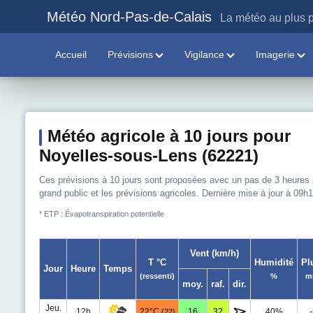
Météo Nord-Pas-de-Calais
La météo au plus p
Accueil
Prévisions
Vigilance
Imagerie
Météo agricole à 10 jours pour
Noyelles-sous-Lens (62221)
Ces prévisions à 10 jours sont proposées avec un pas de 3 heures sur
grand public et les prévisions agricoles. Dernière mise à jour à 09h1
* ETP : Évapotranspiration potentielle
Vent (km/h)
T °C
Humidité
Pl
Jour
Heure
Temps
(ressenti)
%
m
moy.
raf.
dir.
Jeu.
12h
22°C
16
32
40%
-
(22)