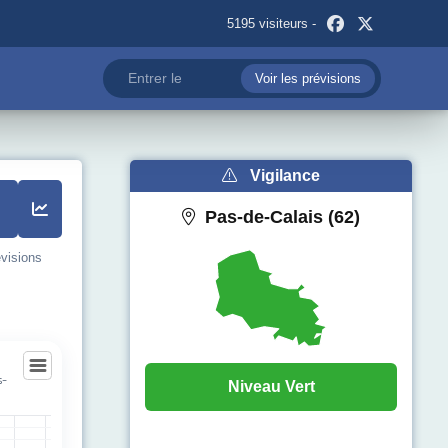
5195 visiteurs -
Voir les prévisions
Vigilance
Pas-de-Calais (62)
évisions
s-
Niveau Vert
es-sous-Lens