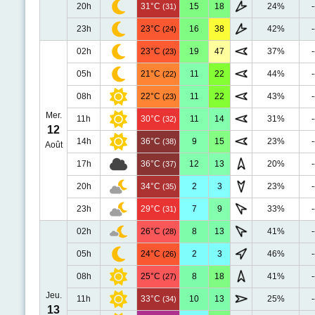
20h
31°C
15
18
24%
-
(31)
23h
23°C
16
38
42%
-
(24)
02h
23°C
19
47
37%
-
(23)
05h
21°C
11
22
44%
-
(22)
08h
22°C
11
22
43%
-
(23)
Mer.
11h
30°C
11
14
31%
-
(32)
12
14h
36°C
9
15
23%
-
(38)
Août
17h
36°C
12
13
20%
-
(37)
20h
34°C
2
3
23%
-
(35)
23h
29°C
7
9
33%
-
(31)
02h
26°C
8
13
41%
-
(28)
05h
24°C
2
3
46%
-
(26)
08h
25°C
8
18
41%
-
(27)
Jeu.
11h
33°C
10
13
25%
-
(34)
13