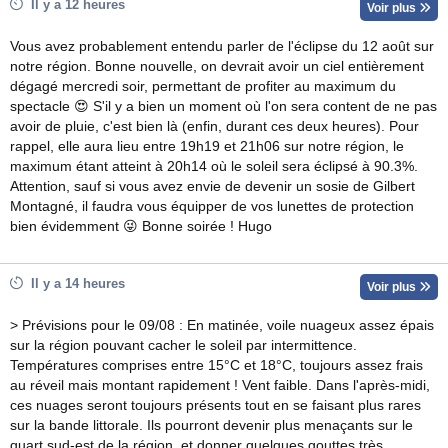
Il y a 12 heures
Voir plus
Vous avez probablement entendu parler de l'éclipse du 12 août sur
notre région. Bonne nouvelle, on devrait avoir un ciel entièrement
dégagé mercredi soir, permettant de profiter au maximum du
spectacle 😍 S'il y a bien un moment où l'on sera content de ne pas
avoir de pluie, c'est bien là (enfin, durant ces deux heures). Pour
rappel, elle aura lieu entre 19h19 et 21h06 sur notre région, le
maximum étant atteint à 20h14 où le soleil sera éclipsé à 90.3%.
Attention, sauf si vous avez envie de devenir un sosie de Gilbert
Montagné, il faudra vous équipper de vos lunettes de protection
bien évidemment 😜 Bonne soirée ! Hugo
Il y a 14 heures
Voir plus
> Prévisions pour le 09/08 : En matinée, voile nuageux assez épais
sur la région pouvant cacher le soleil par intermittence.
Températures comprises entre 15°C et 18°C, toujours assez frais
au réveil mais montant rapidement ! Vent faible. Dans l'après-midi,
ces nuages seront toujours présents tout en se faisant plus rares
sur la bande littorale. Ils pourront devenir plus menaçants sur le
quart sud-est de la région, et donner quelques gouttes très