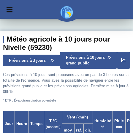
Météo agricole à 10 jours pour
Nivelle (59230)
Prévisions à 10 jours
Prévisions à 3 jours
grand public
Ces prévisions à 10 jours sont proposées avec un pas de 3 heures sur la
totalité de l'échéance. Vous avez la possibilité de naviguer entre les
prévisions grand public et les prévisions agricoles. Dernière mise à jour à
09h15.
* ETP : Évapotranspiration potentielle
Vent (km/h)
T °C
Humidité
Pluie
Pr
Jour
Heure
Temps
(ressenti)
%
mm
moy.
raf.
dir.