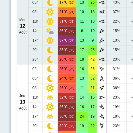
05h
17°C
13
26
43%
-
(16)
08h
21°C
10
18
37%
-
(21)
Mer.
11h
31°C
11
10
22%
-
(31)
12
14h
36°C
8
10
15%
-
(36)
Août
17h
37°C
13
9
13%
-
(37)
20h
35°C
17
25
15%
-
(35)
23h
26°C
18
42
23%
-
(26)
02h
25°C
16
36
31%
-
(25)
05h
24°C
13
32
36%
-
(24)
08h
25°C
11
31
38%
-
(26)
Jeu.
11h
32°C
14
15
23%
-
(33)
13
14h
36°C
16
17
19%
-
(37)
Août
17h
36°C
24
19
18%
-
(36)
20h
32°C
19
22
23%
-
(33)