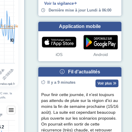
egories.
Voir la vigilance
pérature (°C). Data ranges from 10 to 38.
Dernière mise à jour Lundi à 06:00
 Tn. canicule
Application mobile
10
10
iOS
Android
8 14h
22/08 02h
Fil d'actualités
Il y a 9 minutes
Voir plus
 meteo-npdc.fr
C min. la
Pour finir cette journée, il n'est toujours
tifs.
pas attendu de pluie sur la région d'ici au
moins la fin de semaine prochaine (15/16
août). La suite est cependant beaucoup
ge
plus ouverte sur les scénarios proposés.
uge
On pourrait enfin sortir de cette
5.2
5.2
récurrence (très) chaude, et retrouver