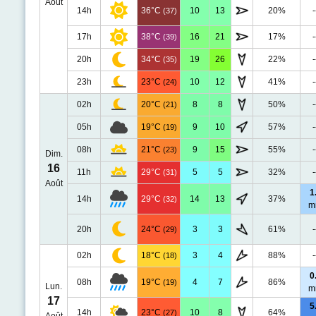
Août
14h
36°C
10
13
20%
-
(37)
17h
38°C
16
21
17%
-
(39)
20h
34°C
19
26
22%
-
(35)
23h
23°C
10
12
41%
-
(24)
02h
20°C
8
8
50%
-
(21)
05h
19°C
9
10
57%
-
(19)
08h
21°C
9
15
55%
-
(23)
Dim.
16
11h
29°C
5
5
32%
-
(31)
Août
1
14h
29°C
14
13
37%
(32)
m
20h
24°C
3
3
61%
-
(29)
02h
18°C
3
4
88%
-
(18)
0
08h
19°C
4
7
86%
(19)
Lun.
m
17
5
14h
23°C
10
8
64%
(27)