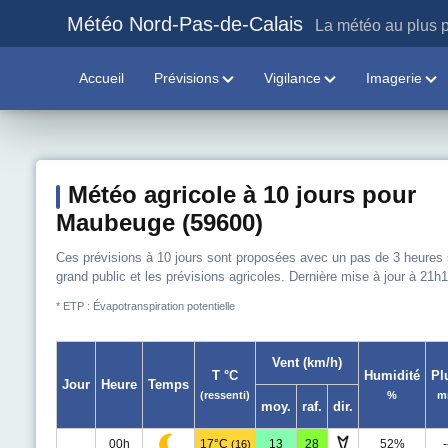
Météo Nord-Pas-de-Calais
La météo au plus p
Accueil
Prévisions
Vigilance
Imagerie
Météo agricole à 10 jours pour
Maubeuge (59600)
Ces prévisions à 10 jours sont proposées avec un pas de 3 heures sur
grand public et les prévisions agricoles. Dernière mise à jour à 21h1
* ETP : Évapotranspiration potentielle
Vent (km/h)
T °C
Humidité
Pl
Jour
Heure
Temps
(ressenti)
%
m
moy.
raf.
dir.
00h
17°C
13
28
52%
-
(16)