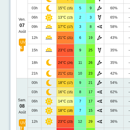
03h
15°C
5
9
60%
-
(15)
06h
13°C
2
3
65%
-
(13)
Ven.
07
09h
17°C
3
8
58%
-
(17)
Août
12h
21°C
6
19
43%
-
(21)
UV
6
15h
23°C
9
25
35%
-
(23)
18h
24°C
11
26
35%
-
(24)
21h
21°C
10
23
42%
-
(21)
00h
18°C
9
21
54%
-
(17)
03h
16°C
8
17
62%
-
(15)
Sam.
06h
14°C
7
17
68%
-
(13)
08
09h
18°C
7
15
58%
-
(18)
Août
12h
23°C
12
29
36%
-
(23)
UV
7