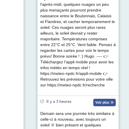
l'après-midi, quelques nuages un peu
plus menaçants pourront prendre
naissance entre le Boulonnais, Calaisis
et Flandres, et cacher temporairement le
soleil. Ces nuages seront plus rares
ailleurs, le soleil devrait y rester
majoritaire. Températures comprises
entre 22°C et 25°C. Vent faible. Pensez à
regarder les cartes pour voir le temps
prévu! Bonne soirée ! :) Hugo. ---- 👉
Téléchargez l'appli mobile pour avoir les
infos météo en temps réel !
https://meteo-npdc.fr/appli-mobile 👉
Retrouvez les prévisions pour votre ville
sur https://meteo-npdc.fr/recherche
Il y a 3 heures
Voir plus
Demain sera une journée très similaire à
celle-ci à nouveau, avec toujours un
soleil 🌞 bien présent et quelques