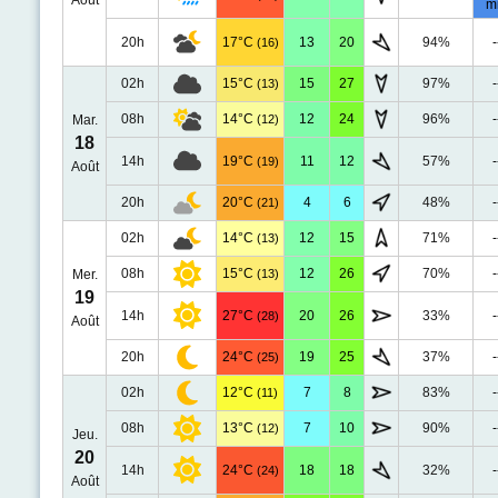
Août
m
20h
17°C
13
20
94%
-
(16)
02h
15°C
15
27
97%
-
(13)
08h
14°C
12
24
96%
-
Mar.
(12)
18
14h
19°C
11
12
57%
-
(19)
Août
20h
20°C
4
6
48%
-
(21)
02h
14°C
12
15
71%
-
(13)
08h
15°C
12
26
70%
-
Mer.
(13)
19
14h
27°C
20
26
33%
-
(28)
Août
20h
24°C
19
25
37%
-
(25)
02h
12°C
7
8
83%
-
(11)
08h
13°C
7
10
90%
-
(12)
Jeu.
20
14h
24°C
18
18
32%
-
(24)
Août