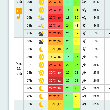
Août
09h
22°C
11
22
57%
-
(25)
12h
25°C
16
31
55%
-
(29)
UV
6
15h
27°C
18
35
44%
-
(30)
18h
25°C
24
43
46%
-
(28)
21h
23°C
21
39
%
-
(23)
00h
20°C
21
36
%
-
(20)
03h
18°C
20
33
%
-
(18)
06h
16°C
14
25
%
-
(16)
Mar.
11h
24°C
22
26
39%
-
(25)
11
14h
30°C
22
21
25%
-
(30)
Août
17h
32°C
20
18
20%
-
(32)
20h
29°C
20
25
20%
-
(29)
23h
21°C
15
40
30%
-
(21)
02h
18°C
16
39
35%
-
(17)