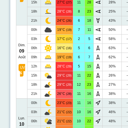
15h
27°C
11
28
28%
-
(27)
18h
28°C
8
23
25%
-
(28)
21h
24°C
6
18
43%
-
(26)
00h
19°C
7
11
50%
-
(19)
03h
17°C
2
5
58%
-
(17)
Dim.
06h
16°C
5
6
63%
-
(16)
09
Août
09h
19°C
6
7
62%
-
(19)
12h
28°C
5
15
30%
-
(29)
UV
6
15h
29°C
11
22
26%
-
(29)
18h
29°C
12
23
27%
-
(29)
21h
26°C
11
16
38%
-
(28)
00h
23°C
11
16
38%
-
(23)
03h
21°C
10
16
46%
-
(22)
Lun.
06h
21°C
10
22
48%
-
(22)
10