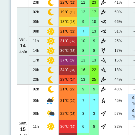
23h
22°C
12
23
41%
-
(22)
02h
19°C
12
17
59%
-
(19)
05h
18°C
9
10
66%
-
(18)
08h
21°C
7
13
51%
-
(22)
Ven.
11h
31°C
10
9
25%
-
(32)
14
14h
36°C
8
8
17%
-
(36)
Août
17h
37°C
13
13
15%
-
(37)
20h
34°C
16
22
18%
-
(34)
23h
23°C
13
25
44%
-
(24)
02h
21°C
9
9
48%
-
(22)
0
05h
21°C
7
7
45%
(22)
m
0
08h
22°C
3
3
57%
(25)
m
Sam.
11h
30°C
6
8
32%
-
(32)
15