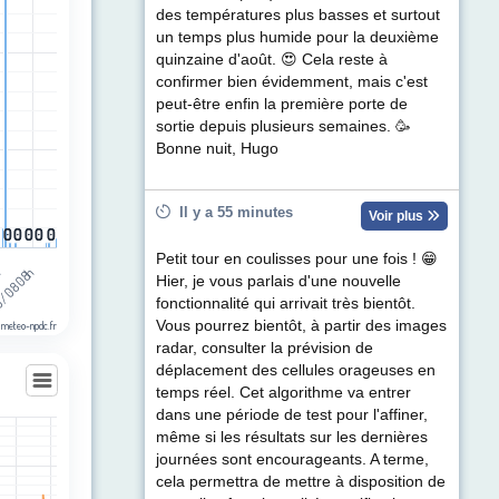
des températures plus basses et surtout
egories.
un temps plus humide pour la deuxième
ul de précipitations (mm). Data ranges from 0 to 5.2.
quinzaine d'août. 😍 Cela reste à
confirmer bien évidemment, mais c'est
peut-être enfin la première porte de
sortie depuis plusieurs semaines. 🥳
Bonne nuit, Hugo
Il y a 55 minutes
Voir plus
0
0
0
0
0
0
0
0
0
0
Petit tour en coulisses pour une fois ! 😁
h
/08 08h
Hier, je vous parlais d'une nouvelle
fonctionnalité qui arrivait très bientôt.
Vous pourrez bientôt, à partir des images
 meteo-npdc.fr
radar, consulter la prévision de
déplacement des cellules orageuses en
temps réel. Cet algorithme va entrer
dans une période de test pour l'affiner,
même si les résultats sur les dernières
les
journées sont encourageants. A terme,
egories.
cela permettra de mettre à disposition de