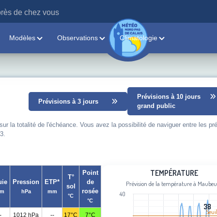
rès de chez vous
Modèles
Observations
Climatologie
Prévisions à 10 jours
Prévisions à 3 jours
grand public
 la totalité de l'échéance. Vous avez la possibilité de naviguer entre les pr
3.
Température
TEMPÉRATURE
Point
T°
uie
Pression
ETP*
de
Prévision de la température à Maubeu
sol
Line chart with 101 data points.
rosée
m
hPa
mm
40
°C
Prévision de la température à Maube
°C
38
38
View as data table, Température
Seui
-
1012 hPa
--
17°C
7°C