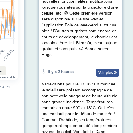
t (km/h). Data ranges from 2 to 43.
nouvelles fonctionnalités: notifications
lorsque vous êtes sur la trajectoire d'une
cellule, etc. 😁 Cette première version
sera disponible sur le site web et
l'application Eole ce week-end si tout va
bien ! D'autres surprises sont encore en
3
3
cours de développement, le chantier est
looooin d'être fini. Bien sûr, c'est toujours
gratuit et sans pub. 😜 Bonne soirée,
8 14h
22/08 02h
Hugo
le
Il y a 2 heures
Voir plus
 meteo-npdc.fr
> Prévisions pour le 07/08 : En matinée,
de 3.97°E,
le soleil sera présent accompagné de
son petit voile nuageux de haute altitude,
sans grande incidence. Températures
comprises entre 9°C et 13°C. Oui, c'est
une canipull pour le début de matinée !
Comme d'habitude, les températures
grimperont rapidement dès les premiers
rayons de soleil. Vent faible. Dans