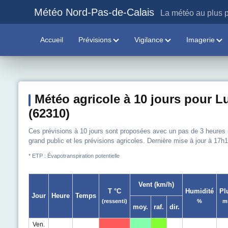
Météo Nord-Pas-de-Calais
La météo au plus p
Accueil
Prévisions
Vigilance
Imagerie
Météo agricole à 10 jours pour L
(62310)
Ces prévisions à 10 jours sont proposées avec un pas de 3 heures sur
grand public et les prévisions agricoles. Dernière mise à jour à 17h1
* ETP : Évapotranspiration potentielle
Vent (km/h)
T °C
Humidité
Pl
Jour
Heure
Temps
(ressenti)
%
m
moy.
raf.
dir.
Ven.