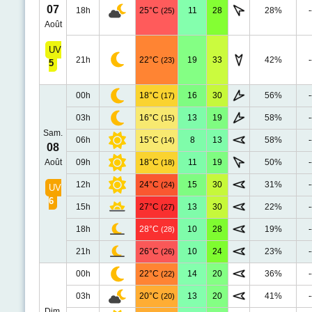
07
18h
25°C
11
28
28%
-
(25)
Août
UV
21h
22°C
19
33
42%
-
(23)
5
00h
18°C
16
30
56%
-
(17)
03h
16°C
13
19
58%
-
(15)
Sam.
06h
15°C
8
13
58%
-
(14)
08
Août
09h
18°C
11
19
50%
-
(18)
12h
24°C
15
30
31%
-
(24)
UV
6
15h
27°C
13
30
22%
-
(27)
18h
28°C
10
28
19%
-
(28)
21h
26°C
10
24
23%
-
(26)
00h
22°C
14
20
36%
-
(22)
03h
20°C
13
20
41%
-
(20)
Dim.