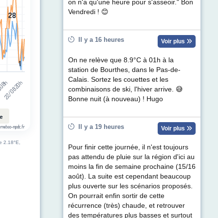
t (km/h). Data ranges from 1 to 46.
on n'a qu'une heure pour s'asseoir." Bon
Vendredi ! 😊
28
28
Il y a 16 heures
Voir plus
On ne relève que 8.9°C à 01h à la
1
1
station de Bourthes, dans le Pas-de-
Calais. Sortez les couettes et les
 08h
22/08 20h
combinaisons de ski, l'hiver arrive. 😅
Bonne nuit (à nouveau) ! Hugo
le
Il y a 19 heures
 meteo-npdc.fr
Voir plus
de 2.18°E,
Pour finir cette journée, il n'est toujours
pas attendu de pluie sur la région d'ici au
moins la fin de semaine prochaine (15/16
août). La suite est cependant beaucoup
plus ouverte sur les scénarios proposés.
On pourrait enfin sortir de cette
récurrence (très) chaude, et retrouver
des températures plus basses et surtout