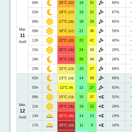
00h
20°C
19
31
60%
-
(22)
03h
18°C
19
31
67%
-
(17)
06h
17°C
18
29
65%
-
(16)
Mar.
09h
18°C
21
36
59%
-
(17)
11
12h
22°C
22
41
40%
-
(22)
Août
15h
25°C
24
45
29%
-
(25)
18h
25°C
26
46
26%
-
(25)
23h
15°C
15
37
69%
-
(13)
02h
13°C
14
39
68%
-
(10)
05h
12°C
12
27
63%
-
(9)
08h
15°C
15
37
52%
-
(13)
Mer.
11h
25°C
19
22
28%
-
(25)
12
14h
30°C
14
13
19%
-
(30)
Août
17h
33°C
11
9
16%
-
(33)