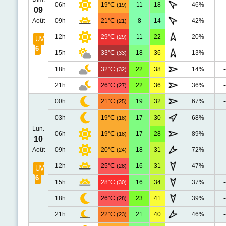
06h
19°C
11
18
46%
-
(19)
09
Août
09h
21°C
8
14
42%
-
(21)
12h
29°C
11
22
20%
-
(29)
UV
6
15h
33°C
18
36
13%
-
(33)
18h
32°C
22
38
14%
-
(32)
21h
26°C
22
36
36%
-
(27)
00h
21°C
19
32
67%
-
(25)
03h
19°C
17
30
68%
-
(18)
Lun.
06h
19°C
17
28
89%
-
(18)
10
Août
09h
20°C
18
31
72%
-
(24)
12h
25°C
16
31
47%
-
(28)
UV
6
15h
28°C
16
34
37%
-
(30)
18h
26°C
23
41
39%
-
(28)
21h
22°C
21
40
46%
-
(23)