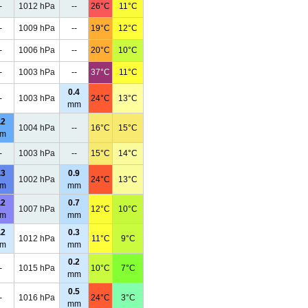
-
1012 hPa
--
26°C
11°C
-
1009 hPa
--
19°C
12°C
-
1006 hPa
--
20°C
10°C
-
1003 hPa
--
37°C
11°C
0.4
-
1003 hPa
24°C
13°C
mm
.2
1004 hPa
--
16°C
15°C
m
-
1003 hPa
--
15°C
14°C
.3
0.9
1002 hPa
24°C
13°C
m
mm
.2
0.7
1007 hPa
12°C
10°C
m
mm
.2
0.3
1012 hPa
11°C
9°C
m
mm
0.2
-
1015 hPa
10°C
7°C
mm
0.5
-
1016 hPa
24°C
3°C
mm