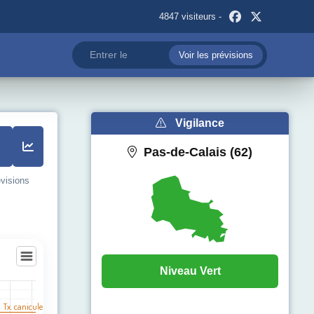
4847 visiteurs -
Voir les prévisions
Vigilance
Pas-de-Calais (62)
évisions
Niveau Vert
l Tx. canicule