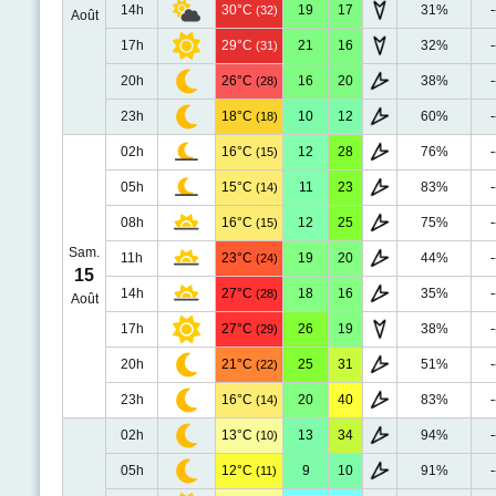
14h
30°C
19
17
31%
-
(32)
Août
17h
29°C
21
16
32%
-
(31)
20h
26°C
16
20
38%
-
(28)
23h
18°C
10
12
60%
-
(18)
02h
16°C
12
28
76%
-
(15)
05h
15°C
11
23
83%
-
(14)
08h
16°C
12
25
75%
-
(15)
Sam.
11h
23°C
19
20
44%
-
(24)
15
14h
27°C
18
16
35%
-
(28)
Août
17h
27°C
26
19
38%
-
(29)
20h
21°C
25
31
51%
-
(22)
23h
16°C
20
40
83%
-
(14)
02h
13°C
13
34
94%
-
(10)
05h
12°C
9
10
91%
-
(11)