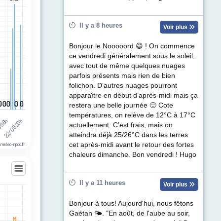
egories.
ul de précipitations (mm). Data ranges from 0 to 8.2.
Il y a 8 heures
Voir plus
Bonjour le Nooooord 😄 ! On commence
ce vendredi généralement sous le soleil,
avec tout de même quelques nuages
parfois présents mais rien de bien
folichon. D’autres nuages pourront
apparaître en début d’après-midi mais ça
0
0
0
0
0
0
0
0
0
0
restera une belle journée 🙂 Cote
températures, on relève de 12°C à 17°C
 08h
22/08 20h
actuellement. C’est frais, mais on
atteindra déjà 25/26°C dans les terres
 meteo-npdc.fr
cet après-midi avant le retour des fortes
chaleurs dimanche. Bon vendredi ! Hugo
Il y a 11 heures
Voir plus
les
Bonjour à tous! Aujourd'hui, nous fêtons
egories.
Gaétan 🌤. "En août, de l'aube au soir,