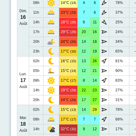
08h
14°C
4
6
78%
-
(14)
Dim.
11h
23°C
7
6
37%
-
(23)
16
14h
28°C
6
11
25%
-
(28)
Août
17h
29°C
20
16
24%
-
(29)
20h
24°C
14
18
34%
-
(24)
23h
17°C
12
19
65%
-
(16)
02h
16°C
13
26
81%
-
(15)
05h
15°C
12
21
90%
-
(14)
Lun.
17
08h
17°C
8
14
83%
-
(17)
Août
14h
29°C
22
23
27%
-
(29)
20h
24°C
17
27
31%
-
(24)
02h
15°C
14
29
78%
-
(13)
Mar.
08h
17°C
7
7
68%
-
(17)
18
14h
32°C
9
12
17%
-
(32)
Août