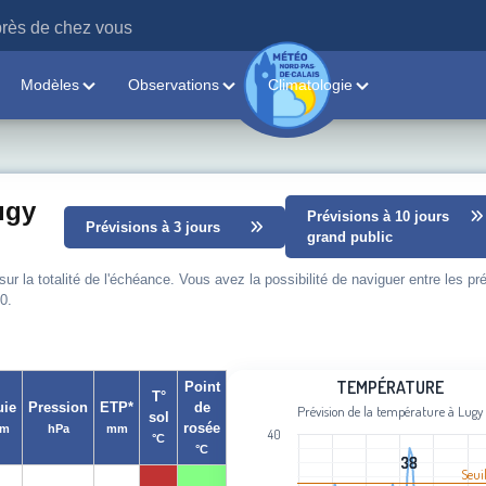
rès de chez vous
Modèles
Observations
Climatologie
ugy
Prévisions à 10 jours
Prévisions à 3 jours
grand public
 la totalité de l'échéance. Vous avez la possibilité de naviguer entre les pr
0.
Température
TEMPÉRATURE
Point
T°
uie
Pression
ETP*
de
Prévision de la température à Lugy
sol
Line chart with 101 data points.
rosée
m
hPa
mm
40
°C
Prévision de la température à Lugy
°C
38
38
View as data table, Température
Seui