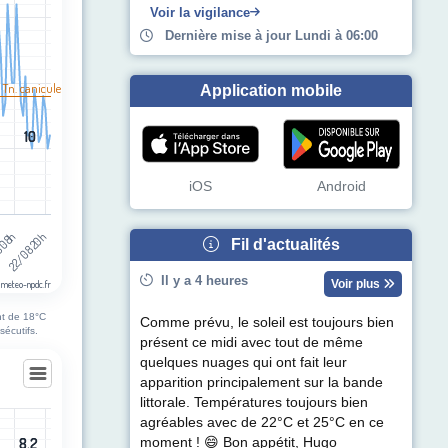
egories.
Voir la vigilance
pérature (°C). Data ranges from 10 to 38.
Dernière mise à jour Lundi à 06:00
 Tn. canicule
Application mobile
10
10
iOS
Android
 08h
22/08 20h
Fil d'actualités
Il y a 4 heures
Voir plus
 meteo-npdc.fr
nt de 18°C
Comme prévu, le soleil est toujours bien
sécutifs.
présent ce midi avec tout de même
quelques nuages qui ont fait leur
apparition principalement sur la bande
littorale. Températures toujours bien
agréables avec de 22°C et 25°C en ce
8.2
8.2
moment ! 😄 Bon appétit, Hugo