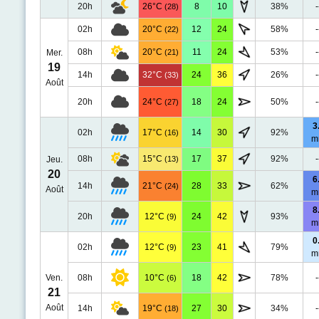
20h
26°C
8
10
38%
-
(28)
02h
20°C
12
24
58%
-
(22)
08h
20°C
11
24
53%
-
Mer.
(21)
19
14h
32°C
24
36
26%
-
(33)
Août
20h
24°C
18
24
50%
-
(27)
3
02h
17°C
14
30
92%
(16)
m
08h
15°C
17
37
92%
-
Jeu.
(13)
20
6
14h
21°C
28
33
62%
(24)
Août
m
8
20h
12°C
24
42
93%
(9)
m
0
02h
12°C
23
41
79%
(9)
m
Ven.
08h
10°C
18
42
78%
-
(6)
21
Août
14h
19°C
27
30
34%
-
(18)