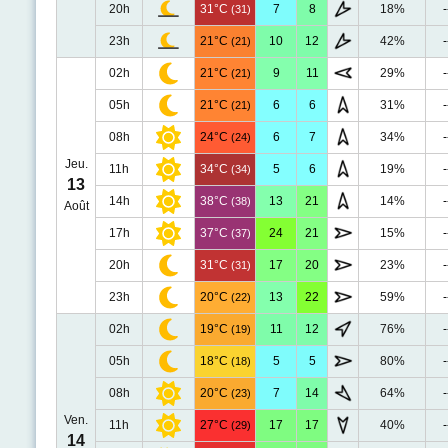
20h
31°C
7
8
18%
-
(31)
23h
21°C
10
12
42%
-
(21)
02h
21°C
9
11
29%
-
(21)
05h
21°C
6
6
31%
-
(21)
08h
24°C
6
7
34%
-
(24)
Jeu.
11h
34°C
5
6
19%
-
(34)
13
14h
38°C
13
21
14%
-
(38)
Août
17h
37°C
24
21
15%
-
(37)
20h
31°C
17
20
23%
-
(31)
23h
20°C
13
22
59%
-
(22)
02h
19°C
11
12
76%
-
(19)
05h
18°C
5
5
80%
-
(18)
08h
20°C
7
14
64%
-
(23)
Ven.
11h
27°C
17
17
40%
-
(29)
14