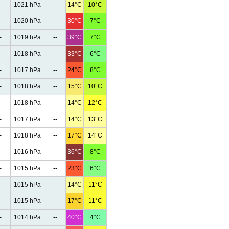
-
1021 hPa
--
14°C
10°C
-
1020 hPa
--
30°C
7°C
-
1019 hPa
--
39°C
7°C
-
1018 hPa
--
33°C
6°C
-
1017 hPa
--
24°C
8°C
-
1018 hPa
--
15°C
10°C
-
1018 hPa
--
14°C
12°C
-
1017 hPa
--
14°C
13°C
-
1018 hPa
--
17°C
14°C
-
1016 hPa
--
36°C
8°C
-
1015 hPa
--
23°C
6°C
-
1015 hPa
--
14°C
11°C
-
1015 hPa
--
17°C
11°C
-
1014 hPa
--
40°C
4°C