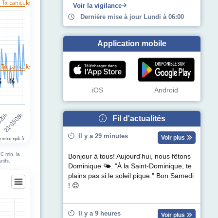
l Tx. canicule
egories.
Voir la vigilance
pérature (°C). Data ranges from 14 to 37.
Dernière mise à jour Lundi à 06:00
Application mobile
 Tn. canicule
4
4
14
14
iOS
Android
 20h
23/08 08h
Fil d'actualités
Il y a 29 minutes
Voir plus
 meteo-npdc.fr
C min. la
Bonjour à tous! Aujourd'hui, nous fêtons
tifs.
Dominique 🌤. "À la Saint-Dominique, te
plains pas si le soleil pique." Bon Samedi
! 😊
n
Il y a 9 heures
Voir plus