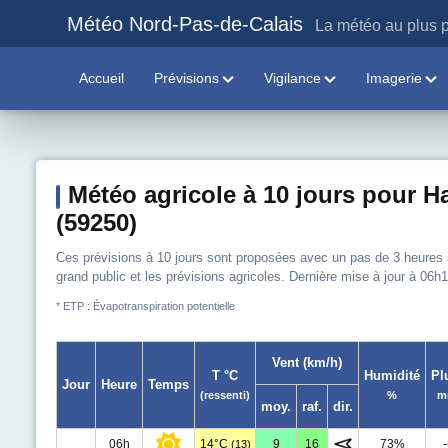
Météo Nord-Pas-de-Calais
La météo au plus p
Accueil
Prévisions
Vigilance
Imagerie
Météo agricole à 10 jours pour Ha
(59250)
Ces prévisions à 10 jours sont proposées avec un pas de 3 heures sur
grand public et les prévisions agricoles. Dernière mise à jour à 06h1
* ETP : Évapotranspiration potentielle
Vent (km/h)
T °C
Humidité
Pl
Jour
Heure
Temps
(ressenti)
%
m
moy.
raf.
dir.
06h
14°C
9
16
73%
-
(13)