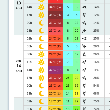
13
14h
34°C
5
8
14%
-
(34)
Août
17h
36°C
3
5
12%
-
(36)
20h
33°C
8
12
14%
-
(33)
23h
26°C
8
20
25%
-
(26)
02h
24°C
8
18
25%
-
(24)
05h
23°C
5
5
26%
-
(23)
08h
24°C
7
12
26%
-
(24)
Ven.
11h
32°C
7
10
16%
-
(32)
14
14h
37°C
8
14
11%
-
(37)
Août
17h
31°C
26
29
28%
-
(32)
20h
23°C
23
35
54%
-
(26)
23h
20°C
14
38
68%
-
(23)
02h
18°C
11
29
75%
-
(17)
05h
17°C
10
22
74%
-
(16)