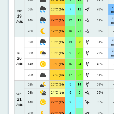
2
08h
16°C
7
12
78%
(16)
Mer.
m
19
0
14h
22°C
12
19
41%
(22)
Août
m
20h
19°C
16
21
53%
-
(19)
0
02h
15°C
13
30
81%
(13)
m
0
Jeu.
08h
15°C
9
25
72%
(13)
m
20
Août
14h
19°C
16
24
46%
-
(19)
20h
17°C
17
22
51%
-
(16)
02h
15°C
5
14
68%
-
(14)
08h
14°C
5
9
65%
-
(14)
Ven.
21
14h
22°C
2
6
35%
-
(22)
Août
20h
22°C
4
8
38%
-
(22)