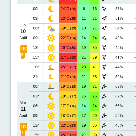
00h
24°C
8
16
37%
-
(25)
03h
23°C
11
21
51%
-
(25)
Lun.
06h
19°C
10
21
54%
-
(19)
10
Août
09h
22°C
14
24
49%
-
(24)
12h
26°C
19
35
49%
-
(30)
UV
6
15h
27°C
21
39
41%
-
(30)
18h
25°C
23
41
44%
-
(27)
21h
21°C
21
38
59%
-
(24)
00h
19°C
19
31
63%
-
(18)
03h
18°C
15
26
67%
-
(17)
Mar.
06h
17°C
14
24
66%
-
(16)
11
Août
09h
18°C
17
29
59%
-
(17)
12h
22°C
19
36
43%
-
(23)
UV
7
15h
25°C
21
39
34%
-
(25)