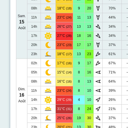
08h
18°C
9
20
70%
-
(18)
Sam.
11h
23°C
11
13
44%
-
(24)
15
14h
26°C
13
13
34%
-
(27)
Août
17h
27°C
18
16
34%
-
(28)
20h
23°C
17
17
37%
-
(23)
23h
18°C
13
23
61%
-
(17)
02h
17°C
9
17
67%
-
(16)
05h
15°C
8
16
71%
-
(14)
08h
16°C
8
13
64%
-
(16)
Dim.
11h
23°C
8
10
39%
-
(24)
16
14h
29°C
4
10
26%
-
(29)
Août
17h
31°C
8
24
21%
-
(31)
20h
25°C
19
30
37%
-
(26)
23h
20°C
13
30
48%
-
(21)