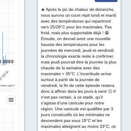
egories.
🔥 Après le pic de chaleur de dimanche,
ul de précipitations (mm). Data ranges from 0 to 4.9.
nous aurons un court répit lundi et mardi
avec des températures qui repartiront
vers 25/28°C pour les maximales. Pas
froid, mais plus supportable déjà ! 😁
Ensuite, on devrait avoir une nouvelle
hausse des températures pour les
journées de mercredi, jeudi et vendredi:
la chronologie exacte reste à confirmer,
0
0
0
0
0
0
0
0
0
0
mais jeudi pourrait être la journée la plus
chaude de la semaine avec des
h
1/08 14h
maximales > 35°C. L'incertitude arrive
surtout à partir de la journée de
vendredi, la fin de cette épisode restera
 meteo-npdc.fr
donc à affiner dans les jours à venir 🙂 Il
n'est pas certain, à ce stade, qu'il
s'agisse d'une canicule pour notre
région. Une canicule est qualifiée par 3
jours consécutifs où les minimales ne
les
descendent pas sous 18°C et les
egories.
maximales atteignent au moins 33°C, ce