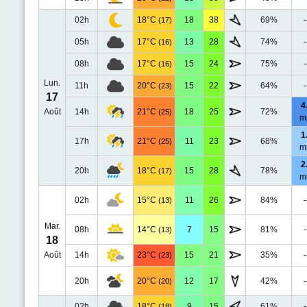
02h
18°C
18
38
69%
-
(17)
05h
17°C
13
28
74%
-
(16)
08h
17°C
15
24
75%
-
(16)
Lun.
11h
20°C
15
22
64%
-
(23)
17
4
Août
14h
21°C
18
25
72%
(25)
m
1
17h
21°C
11
23
68%
(25)
m
2
20h
18°C
15
28
78%
(17)
m
02h
15°C
11
26
84%
-
(13)
Mar.
08h
14°C
7
15
81%
-
(13)
18
Août
14h
23°C
15
21
35%
-
(23)
20h
20°C
12
17
42%
-
(20)
02h
18°C
9
15
61%
-
(18)