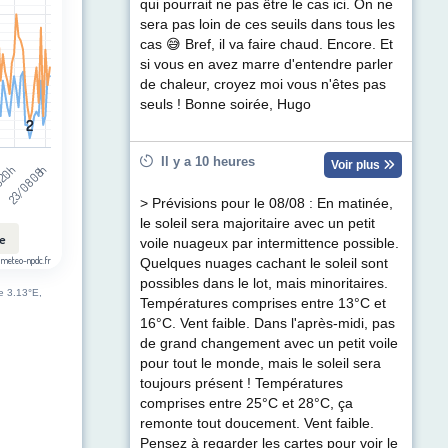
t (km/h). Data ranges from 2 to 41.
qui pourrait ne pas être le cas ici. On ne
sera pas loin de ces seuils dans tous les
cas 😅 Bref, il va faire chaud. Encore. Et
si vous en avez marre d'entendre parler
de chaleur, croyez moi vous n'êtes pas
seuls ! Bonne soirée, Hugo
2
2
Il y a 10 heures
Voir plus
 20h
23/08 08h
> Prévisions pour le 08/08 : En matinée,
le soleil sera majoritaire avec un petit
le
voile nuageux par intermittence possible.
 meteo-npdc.fr
Quelques nuages cachant le soleil sont
possibles dans le lot, mais minoritaires.
de 3.13°E,
Températures comprises entre 13°C et
16°C. Vent faible. Dans l'après-midi, pas
de grand changement avec un petit voile
pour tout le monde, mais le soleil sera
toujours présent ! Températures
comprises entre 25°C et 28°C, ça
remonte tout doucement. Vent faible.
Pensez à regarder les cartes pour voir le