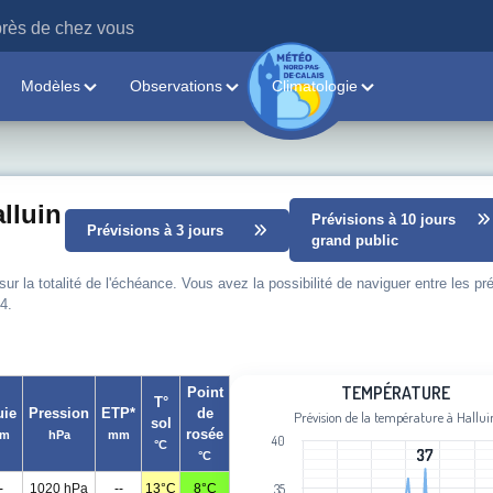
rès de chez vous
Modèles
Observations
Climatologie
lluin
Prévisions à 10 jours
Prévisions à 3 jours
grand public
 la totalité de l'échéance. Vous avez la possibilité de naviguer entre les pr
4.
Température
TEMPÉRATURE
Point
T°
uie
Pression
ETP*
de
Prévision de la température à Hallui
sol
Line chart with 101 data points.
rosée
m
hPa
mm
40
°C
Prévision de la température à Halluin
37
37
°C
View as data table, Température
-
1020 hPa
--
13°C
8°C
35