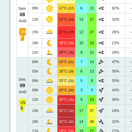
09h
17°C
6
11
62%
-
Sam.
(17)
08
12h
24°C
13
27
32%
-
(24)
Août
UV
15h
27°C
12
27
26%
-
(27)
7
18h
28°C
10
23
23%
-
(28)
21h
26°C
9
21
29%
-
(26)
00h
20°C
7
14
47%
-
(21)
03h
18°C
8
13
50%
-
(18)
Dim.
06h
15°C
5
8
55%
-
(15)
09
09h
20°C
3
5
43%
-
(20)
Août
12h
30°C
9
23
30%
-
(31)
UV
5
15h
32°C
17
37
19%
-
(32)
18h
32°C
14
36
22%
-
(32)
21h
28°C
16
27
27%
-
(28)