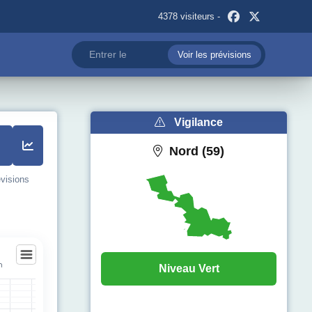
4378 visiteurs -
Voir les prévisions
Vigilance
Nord (59)
évisions
n
Niveau Vert