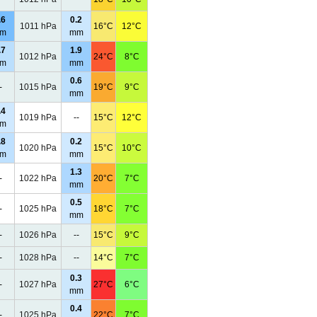
.6
0.2
1011 hPa
16°C
12°C
m
mm
.7
1.9
1012 hPa
24°C
8°C
m
mm
0.6
-
1015 hPa
19°C
9°C
mm
.4
1019 hPa
--
15°C
12°C
m
.8
0.2
1020 hPa
15°C
10°C
m
mm
1.3
-
1022 hPa
20°C
7°C
mm
0.5
-
1025 hPa
18°C
7°C
mm
-
1026 hPa
--
15°C
9°C
-
1028 hPa
--
14°C
7°C
0.3
-
1027 hPa
27°C
6°C
mm
0.4
-
1025 hPa
22°C
7°C