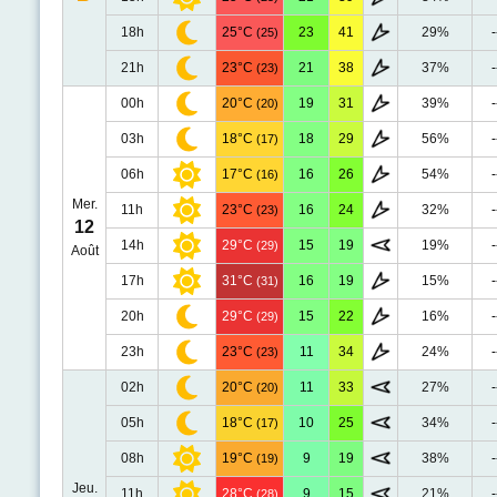
18h
25°C
23
41
29%
-
(25)
21h
23°C
21
38
37%
-
(23)
00h
20°C
19
31
39%
-
(20)
03h
18°C
18
29
56%
-
(17)
06h
17°C
16
26
54%
-
(16)
Mer.
11h
23°C
16
24
32%
-
(23)
12
14h
29°C
15
19
19%
-
(29)
Août
17h
31°C
16
19
15%
-
(31)
20h
29°C
15
22
16%
-
(29)
23h
23°C
11
34
24%
-
(23)
02h
20°C
11
33
27%
-
(20)
05h
18°C
10
25
34%
-
(17)
08h
19°C
9
19
38%
-
(19)
Jeu.
11h
28°C
9
15
21%
-
(28)