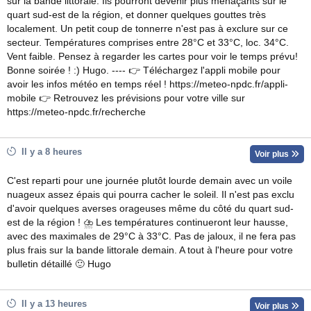
sur la bande littorale. Ils pourront devenir plus menaçants sur le
quart sud-est de la région, et donner quelques gouttes très
localement. Un petit coup de tonnerre n'est pas à exclure sur ce
secteur. Températures comprises entre 28°C et 33°C, loc. 34°C.
Vent faible. Pensez à regarder les cartes pour voir le temps prévu!
Bonne soirée ! :) Hugo. ---- 👉 Téléchargez l'appli mobile pour
avoir les infos météo en temps réel ! https://meteo-npdc.fr/appli-
mobile 👉 Retrouvez les prévisions pour votre ville sur
https://meteo-npdc.fr/recherche
Il y a 8 heures
Voir plus
C'est reparti pour une journée plutôt lourde demain avec un voile
nuageux assez épais qui pourra cacher le soleil. Il n'est pas exclu
d'avoir quelques averses orageuses même du côté du quart sud-
est de la région ! ⛈ Les températures continueront leur hausse,
avec des maximales de 29°C à 33°C. Pas de jaloux, il ne fera pas
plus frais sur la bande littorale demain. A tout à l'heure pour votre
bulletin détaillé 🙂 Hugo
Il y a 13 heures
Voir plus