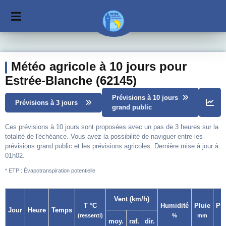
Météo agricole à 10 jours pour
Estrée-Blanche (62145)
Prévisions à 10 jours
Prévisions à 3 jours
grand public
Ces prévisions à 10 jours sont proposées avec un pas de 3 heures sur la
totalité de l'échéance. Vous avez la possibilité de naviguer entre les
prévisions grand public et les prévisions agricoles. Dernière mise à jour à
01h02.
* ETP : Évapotranspiration potentielle
Vent (km/h)
T °C
Humidité
Pluie
Pr
Jour
Heure
Temps
(ressenti)
%
mm
moy.
raf.
dir.