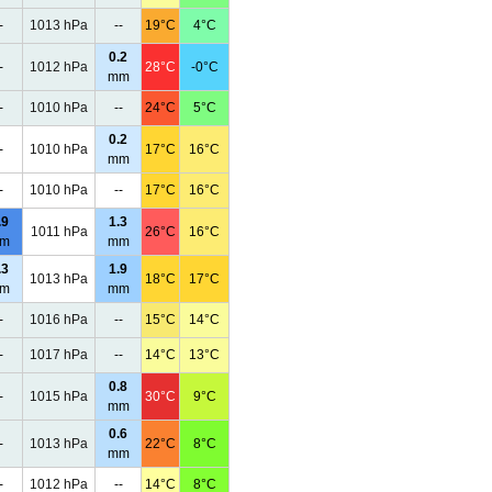
-
1013 hPa
--
19°C
4°C
0.2
-
1012 hPa
28°C
-0°C
mm
-
1010 hPa
--
24°C
5°C
0.2
-
1010 hPa
17°C
16°C
mm
-
1010 hPa
--
17°C
16°C
.9
1.3
1011 hPa
26°C
16°C
m
mm
.3
1.9
1013 hPa
18°C
17°C
m
mm
-
1016 hPa
--
15°C
14°C
-
1017 hPa
--
14°C
13°C
0.8
-
1015 hPa
30°C
9°C
mm
0.6
-
1013 hPa
22°C
8°C
mm
-
1012 hPa
--
14°C
8°C