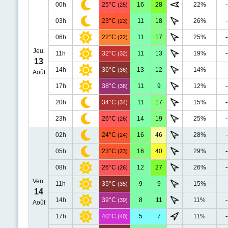
00h
25°C
16
28
22%
-
(25)
03h
23°C
11
18
26%
-
(23)
06h
22°C
11
17
25%
-
(22)
Jeu.
11h
32°C
11
13
19%
-
(32)
13
14h
36°C
13
12
14%
-
(36)
Août
17h
38°C
11
9
12%
-
(38)
20h
34°C
11
17
15%
-
(34)
23h
26°C
14
19
25%
-
(26)
02h
24°C
16
46
28%
-
(24)
05h
23°C
16
40
29%
-
(23)
08h
26°C
12
27
26%
-
(26)
Ven.
11h
35°C
9
9
15%
-
(35)
14
14h
39°C
8
11
11%
-
(39)
Août
17h
40°C
5
7
11%
-
(40)