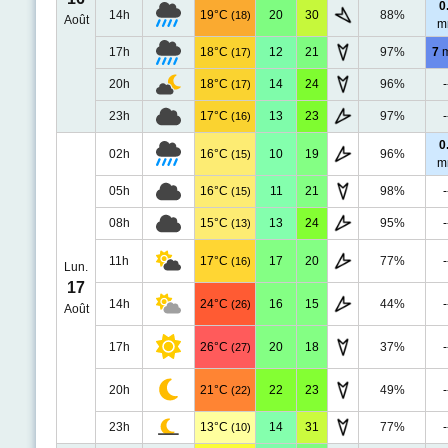
0
14h
19°C
20
30
88%
(18)
Août
m
17h
18°C
12
21
97%
7
(17)
20h
18°C
14
24
96%
-
(17)
23h
17°C
13
23
97%
-
(16)
0
02h
16°C
10
19
96%
(15)
m
05h
16°C
11
21
98%
-
(15)
08h
15°C
13
24
95%
-
(13)
11h
17°C
17
20
77%
-
(16)
Lun.
17
14h
24°C
16
15
44%
-
(26)
Août
17h
26°C
20
18
37%
-
(27)
20h
21°C
22
23
49%
-
(22)
23h
13°C
14
31
77%
-
(10)