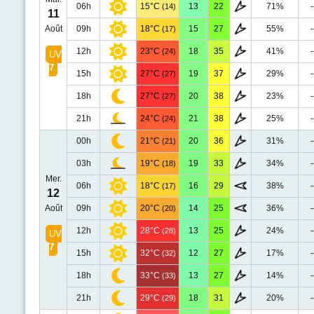
06h
15°C
13
22
71%
-
(14)
11
Août
09h
18°C
15
27
55%
-
(17)
12h
23°C
18
35
41%
-
(24)
UV
7
15h
27°C
19
37
29%
-
(27)
18h
27°C
20
38
23%
-
(27)
21h
24°C
21
38
25%
-
(24)
00h
21°C
20
36
31%
-
(21)
03h
19°C
19
33
34%
-
(18)
Mer.
06h
18°C
16
29
38%
-
(17)
12
Août
09h
20°C
14
25
36%
-
(20)
12h
28°C
13
25
24%
-
(28)
UV
7
15h
32°C
12
27
17%
-
(32)
18h
33°C
13
27
14%
-
(33)
21h
29°C
18
31
20%
-
(29)