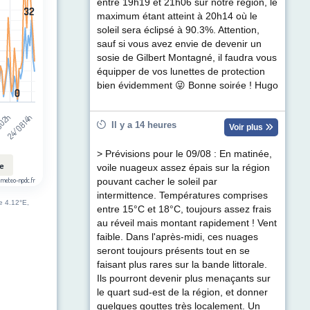
t (km/h). Data ranges from 0 to 49.
entre 19h19 et 21h06 sur notre région, le
32
32
maximum étant atteint à 20h14 où le
soleil sera éclipsé à 90.3%. Attention,
sauf si vous avez envie de devenir un
sosie de Gilbert Montagné, il faudra vous
équipper de vos lunettes de protection
bien évidemment 😜 Bonne soirée ! Hugo
0
0
 02h
24/08 14h
Il y a 14 heures
Voir plus
> Prévisions pour le 09/08 : En matinée,
le
voile nuageux assez épais sur la région
 meteo-npdc.fr
pouvant cacher le soleil par
intermittence. Températures comprises
de 4.12°E,
entre 15°C et 18°C, toujours assez frais
au réveil mais montant rapidement ! Vent
faible. Dans l'après-midi, ces nuages
seront toujours présents tout en se
faisant plus rares sur la bande littorale.
Ils pourront devenir plus menaçants sur
le quart sud-est de la région, et donner
quelques gouttes très localement. Un