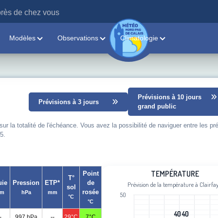
rès de chez vous
Modèles
Observations
Climatologie
Prévisions à 10 jours
Prévisions à 3 jours
grand public
 la totalité de l'échéance. Vous avez la possibilité de naviguer entre les pr
5.
Température
TEMPÉRATURE
Point
T°
uie
Pression
ETP*
de
Prévision de la température à Clairfay
sol
Line chart with 101 data points.
rosée
m
hPa
mm
50
°C
Prévision de la température à Clairfay
°C
View as data table, Température
40
40
40
40
-
997 hPa
--
29°C
7°C