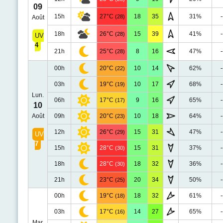
09
15h
27°C
18
35
31%
-
(28)
Août
18h
26°C
15
39
41%
-
(28)
UV
4
21h
25°C
8
16
47%
-
(28)
00h
20°C
10
14
62%
-
(22)
03h
19°C
10
17
68%
-
(19)
Lun.
06h
17°C
9
16
65%
-
(17)
10
Août
09h
20°C
10
18
64%
-
(23)
12h
26°C
15
31
47%
-
(29)
UV
7
15h
28°C
15
31
37%
-
(30)
18h
28°C
18
32
36%
-
(30)
21h
23°C
20
34
50%
-
(25)
00h
19°C
18
32
61%
-
(18)
03h
17°C
14
27
65%
-
(16)
Mar.