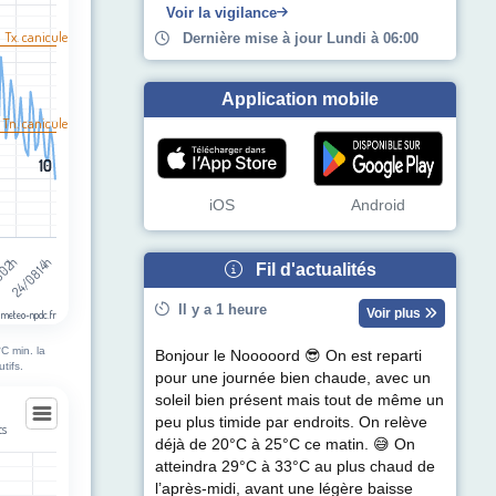
egories.
Voir la vigilance
pérature (°C). Data ranges from 10 to 40.
l Tx. canicule
Dernière mise à jour Lundi à 06:00
Application mobile
 Tn. canicule
10
10
iOS
Android
8 02h
24/08 14h
Fil d'actualités
Il y a 1 heure
Voir plus
 meteo-npdc.fr
C min. la
Bonjour le Nooooord 😎 On est reparti
tifs.
pour une journée bien chaude, avec un
soleil bien présent mais tout de même un
peu plus timide par endroits. On relève
ts
déjà de 20°C à 25°C ce matin. 😅 On
ts
atteindra 29°C à 33°C au plus chaud de
l’après-midi, avant une légère baisse