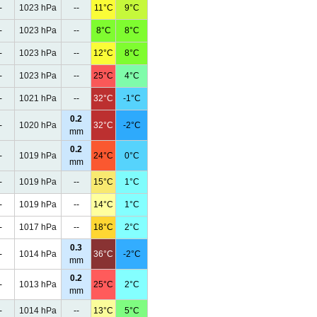
-
1023 hPa
--
11°C
9°C
-
1023 hPa
--
8°C
8°C
-
1023 hPa
--
12°C
8°C
-
1023 hPa
--
25°C
4°C
-
1021 hPa
--
32°C
-1°C
0.2
-
1020 hPa
32°C
-2°C
mm
0.2
-
1019 hPa
24°C
0°C
mm
-
1019 hPa
--
15°C
1°C
-
1019 hPa
--
14°C
1°C
-
1017 hPa
--
18°C
2°C
0.3
-
1014 hPa
36°C
-2°C
mm
0.2
-
1013 hPa
25°C
2°C
mm
-
1014 hPa
--
13°C
5°C