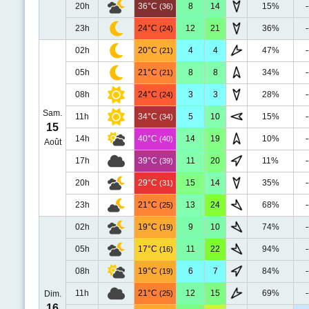
20h
36°C
8
14
15%
-
(36)
23h
24°C
12
21
36%
-
(24)
02h
20°C
4
4
47%
-
(21)
05h
21°C
8
8
34%
-
(21)
08h
24°C
3
3
28%
-
(24)
Sam.
11h
34°C
5
10
15%
-
(34)
15
14h
40°C
14
19
10%
-
(40)
Août
17h
39°C
11
20
11%
-
(39)
20h
29°C
15
14
35%
-
(31)
23h
21°C
13
24
68%
-
(25)
02h
19°C
9
10
74%
-
(19)
05h
17°C
11
22
94%
-
(16)
08h
19°C
6
7
84%
-
(19)
11h
21°C
12
15
69%
-
Dim.
(25)
16