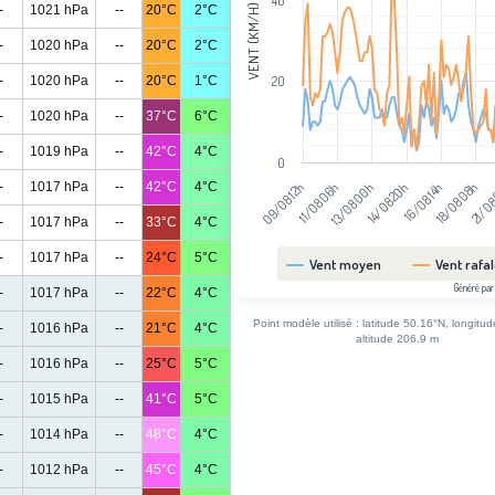
40
The chart has 1 Y axis displaying Ven
VENT (KM/H)
-
1021 hPa
--
20°C
2°C
-
1020 hPa
--
20°C
2°C
-
1020 hPa
--
20°C
1°C
20
-
1020 hPa
--
37°C
6°C
-
1019 hPa
--
42°C
4°C
0
21/08
18/08 08h
16/08 14h
14/08 20h
13/08 00h
11/08 06h
09/08 12h
-
1017 hPa
--
42°C
4°C
-
1017 hPa
--
33°C
4°C
-
1017 hPa
--
24°C
5°C
Vent moyen
Vent rafa
Généré par
-
1017 hPa
--
22°C
4°C
End of interactive chart.
Point modèle utilisé : latitude 50.16°N, longitu
-
1016 hPa
--
21°C
4°C
altitude 206.9 m
-
1016 hPa
--
25°C
5°C
-
1015 hPa
--
41°C
5°C
-
1014 hPa
--
48°C
4°C
-
1012 hPa
--
45°C
4°C