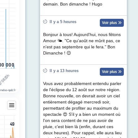
demain. Bon dimanche ! Hugo
egories.
ul de précipitations (mm). Data ranges from 0 to 7.
Il y a 5 heures
Voir plus
Bonjour à tous! Aujourd'hui, nous fêtons
Amour 🌤. "Ce qu'août ne mûrit pas, ce
n'est pas septembre qui le fera." Bon
Dimanche ! 😊
0
0
0
0
0
0
0
0
0
0
Il y a 13 heures
Voir plus
h
/08 20h
Vous avez probablement entendu parler
de l'éclipse du 12 août sur notre région.
 meteo-npdc.fr
Bonne nouvelle, on devrait avoir un ciel
entièrement dégagé mercredi soir,
permettant de profiter au maximum du
spectacle 😍 S'il y a bien un moment où
l'on sera content de ne pas avoir de
49
49
les
pluie, c'est bien là (enfin, durant ces
egories.
deux heures). Pour rappel, elle aura lieu