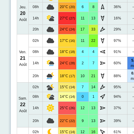
08h
20°C
6
8
36%
-
Jeu.
(20)
20
14h
27°C
11
13
16%
-
(27)
Août
20h
24°C
17
33
29%
-
(24)
02h
17°C
11
22
97%
-
(16)
08h
18°C
4
4
91%
-
Ven.
(18)
21
5
14h
24°C
2
7
60%
(28)
Août
m
0
20h
18°C
10
21
88%
(17)
m
02h
15°C
7
14
95%
-
(14)
08h
14°C
0
1
94%
-
(14)
Sam.
22
14h
25°C
12
13
37%
-
(26)
Août
20h
22°C
9
13
39%
-
(22)
02h
15°C
12
16
61%
-
(14)