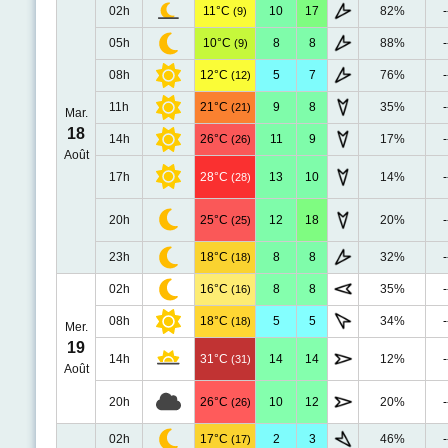
02h
11°C
10
17
82%
-
(9)
05h
10°C
8
8
88%
-
(9)
08h
12°C
5
7
76%
-
(12)
11h
21°C
9
8
35%
-
(21)
Mar.
18
14h
26°C
11
9
17%
-
(26)
Août
17h
28°C
13
10
14%
-
(28)
20h
25°C
12
18
20%
-
(25)
23h
18°C
8
8
32%
-
(18)
02h
16°C
8
8
35%
-
(16)
08h
18°C
5
5
34%
-
(18)
Mer.
19
14h
31°C
14
14
12%
-
(31)
Août
20h
26°C
10
12
20%
-
(26)
02h
17°C
2
3
46%
-
(17)