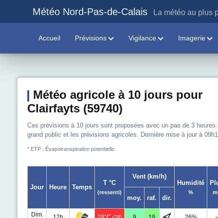
Météo Nord-Pas-de-Calais
La météo au plus p
Accueil
Prévisions
Vigilance
Imagerie
Météo agricole à 10 jours pour
Clairfayts (59740)
Ces prévisions à 10 jours sont proposées avec un pas de 3 heures sur
grand public et les prévisions agricoles. Dernière mise à jour à 09h1
* ETP : Évapotranspiration potentielle
Vent (km/h)
T °C
Humidité
Pl
Jour
Heure
Temps
(ressenti)
%
m
moy.
raf.
dir.
Dim.
12h
28°C
9
19
26%
-
(28)