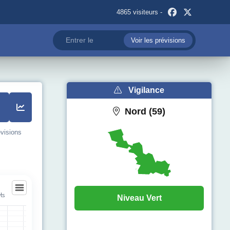
4865 visiteurs -
Voir les prévisions
Vigilance
Nord (59)
évisions
ts
Niveau Vert
ts