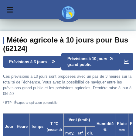
Météo agricole à 10 jours pour Bus
(62124)
Prévisions à 10 jours
Prévisions à 3 jours
grand public
Ces prévisions à 10 jours sont proposées avec un pas de 3 heures sur la
totalité de l'échéance. Vous avez la possibilité de naviguer entre les
prévisions grand public et les prévisions agricoles. Dernière mise à jour à
05h40.
* ETP : Évapotranspiration potentielle
Vent (km/h)
T °C
Humidité
Pluie
Pr
Jour
Heure
Temps
(ressenti)
%
mm
moy.
raf.
dir.