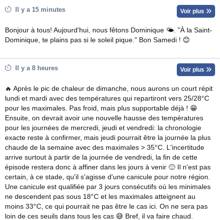
Il y a 15 minutes
Voir plus
Bonjour à tous! Aujourd'hui, nous fêtons Dominique 🌤. "À la Saint-
Dominique, te plains pas si le soleil pique." Bon Samedi ! 😊
Il y a 8 heures
Voir plus
🔥 Après le pic de chaleur de dimanche, nous aurons un court répit
lundi et mardi avec des températures qui repartiront vers 25/28°C
pour les maximales. Pas froid, mais plus supportable déjà ! 😁
Ensuite, on devrait avoir une nouvelle hausse des températures
pour les journées de mercredi, jeudi et vendredi: la chronologie
exacte reste à confirmer, mais jeudi pourrait être la journée la plus
chaude de la semaine avec des maximales > 35°C. L'incertitude
arrive surtout à partir de la journée de vendredi, la fin de cette
épisode restera donc à affiner dans les jours à venir 🙂 Il n'est pas
certain, à ce stade, qu'il s'agisse d'une canicule pour notre région.
Une canicule est qualifiée par 3 jours consécutifs où les minimales
ne descendent pas sous 18°C et les maximales atteignent au
moins 33°C, ce qui pourrait ne pas être le cas ici. On ne sera pas
loin de ces seuils dans tous les cas 😅 Bref, il va faire chaud.