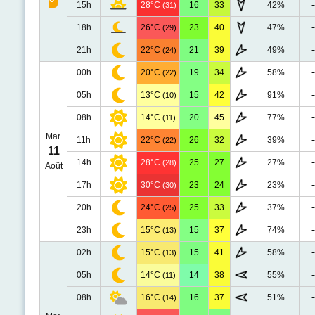
15h
28°C
16
33
42%
-
(31)
18h
26°C
23
40
47%
-
(29)
21h
22°C
21
39
49%
-
(24)
00h
20°C
19
34
58%
-
(22)
05h
13°C
15
42
91%
-
(10)
08h
14°C
20
45
77%
-
(11)
Mar.
11h
22°C
26
32
39%
-
(22)
11
14h
28°C
25
27
27%
-
(28)
Août
17h
30°C
23
24
23%
-
(30)
20h
24°C
25
33
37%
-
(25)
23h
15°C
15
37
74%
-
(13)
02h
15°C
15
41
58%
-
(13)
05h
14°C
14
38
55%
-
(11)
08h
16°C
16
37
51%
-
(14)