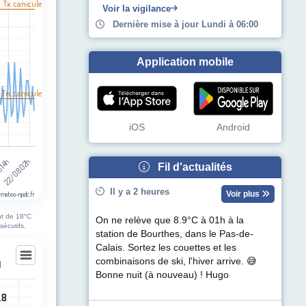
l Tx. canicule
egories.
Voir la vigilance
pérature (°C). Data ranges from 12 to 38.
Dernière mise à jour Lundi à 06:00
Application mobile
 Tn. canicule
iOS
Android
 14h
22/08 02h
Fil d'actualités
Il y a 2 heures
Voir plus
 meteo-npdc.fr
nt de 18°C
On ne relève que 8.9°C à 01h à la
sécutifs.
station de Bourthes, dans le Pas-de-
Calais. Sortez les couettes et les
combinaisons de ski, l'hiver arrive. 😅
l
Bonne nuit (à nouveau) ! Hugo
l
.8
.8