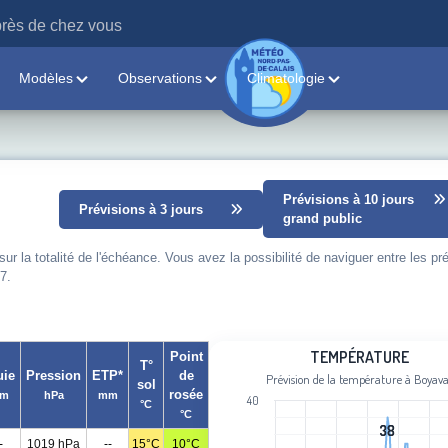
rès de chez vous
Modèles
Observations
Climatologie
Prévisions à 10 jours
Prévisions à 3 jours
grand public
 la totalité de l'échéance. Vous avez la possibilité de naviguer entre les pr
7.
Température
TEMPÉRATURE
Point
T°
uie
Pression
ETP*
de
Prévision de la température à Boyava
sol
Line chart with 102 data points.
rosée
m
hPa
mm
40
°C
Prévision de la température à Boyava
°C
View as data table, Température
38
38
-
1019 hPa
--
15°C
10°C