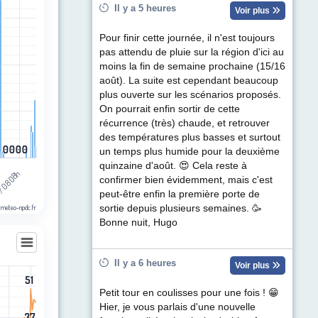
Il y a 5 heures
egories.
Voir plus
ul de précipitations (mm). Data ranges from 0 to 6.8.
Pour finir cette journée, il n'est toujours
pas attendu de pluie sur la région d'ici au
moins la fin de semaine prochaine (15/16
août). La suite est cependant beaucoup
plus ouverte sur les scénarios proposés.
On pourrait enfin sortir de cette
récurrence (très) chaude, et retrouver
des températures plus basses et surtout
0
0
0
0
0
0
0
0
0
0
un temps plus humide pour la deuxième
quinzaine d'août. 😍 Cela reste à
h
/08 08h
confirmer bien évidemment, mais c'est
peut-être enfin la première porte de
 meteo-npdc.fr
sortie depuis plusieurs semaines. 🥳
Bonne nuit, Hugo
Il y a 6 heures
Voir plus
51
51
les
Petit tour en coulisses pour une fois ! 😁
egories.
Hier, je vous parlais d'une nouvelle
37
37