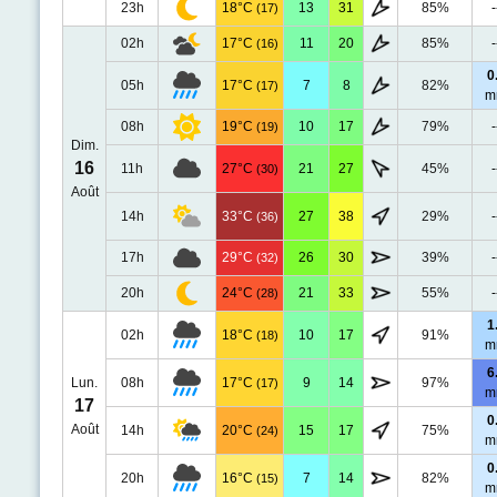
23h
18°C
13
31
85%
-
(17)
02h
17°C
11
20
85%
-
(16)
0
05h
17°C
7
8
82%
(17)
m
08h
19°C
10
17
79%
-
(19)
Dim.
16
11h
27°C
21
27
45%
-
(30)
Août
14h
33°C
27
38
29%
-
(36)
17h
29°C
26
30
39%
-
(32)
20h
24°C
21
33
55%
-
(28)
1
02h
18°C
10
17
91%
(18)
m
6
Lun.
08h
17°C
9
14
97%
(17)
m
17
0
Août
14h
20°C
15
17
75%
(24)
m
0
20h
16°C
7
14
82%
(15)
m