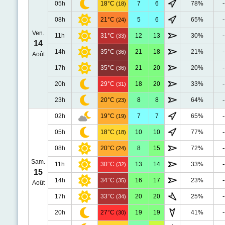
05h
18°C
7
6
78%
-
(18)
08h
21°C
5
6
65%
-
(24)
Ven.
11h
31°C
12
13
30%
-
(33)
14
14h
35°C
21
18
21%
-
(36)
Août
17h
35°C
21
20
20%
-
(36)
20h
29°C
18
20
33%
-
(31)
23h
20°C
8
8
64%
-
(23)
02h
19°C
7
7
65%
-
(19)
05h
18°C
10
10
77%
-
(18)
08h
20°C
8
15
72%
-
(24)
Sam.
11h
30°C
13
14
33%
-
(32)
15
14h
34°C
16
17
23%
-
(35)
Août
17h
33°C
20
20
25%
-
(34)
20h
27°C
19
19
41%
-
(30)