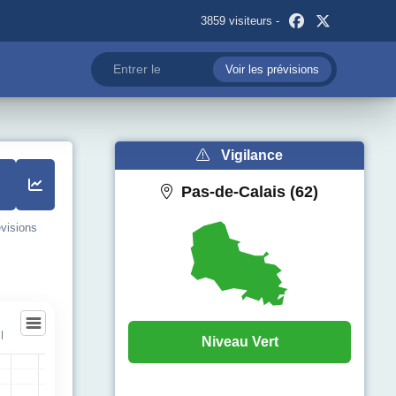
3859 visiteurs -
Voir les prévisions
Vigilance
Pas-de-Calais (62)
évisions
l
Niveau Vert
l