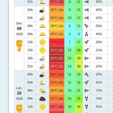
21h
25°C
8
21
30%
-
(25)
00h
20°C
9
15
40%
-
(20)
03h
20°C
10
17
43%
-
(20)
Dim.
06h
18°C
6
12
50%
-
(18)
09
Août
09h
20°C
3
4
49%
-
(21)
12h
27°C
7
17
29%
-
(27)
UV
6
15h
31°C
12
28
21%
-
(31)
18h
31°C
15
29
20%
-
(31)
21h
29°C
14
30
22%
-
(29)
00h
24°C
11
18
25%
-
(24)
03h
22°C
11
16
31%
-
(22)
Lun.
06h
20°C
13
21
72%
-
(24)
10
Août
09h
21°C
15
25
74%
-
(26)
12h
25°C
16
30
51%
-
(28)
UV
6