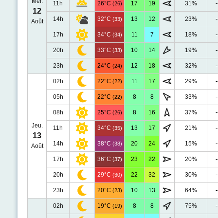
Mer.
11h
26°C
17
19
31%
-
(26)
12
14h
32°C
13
12
23%
-
(33)
Août
17h
34°C
11
7
18%
-
(34)
20h
33°C
10
14
19%
-
(33)
23h
24°C
12
18
32%
-
(24)
02h
22°C
11
17
29%
-
(22)
05h
22°C
8
8
33%
-
(22)
08h
25°C
8
16
37%
-
(26)
Jeu.
11h
34°C
13
17
21%
-
(35)
13
14h
38°C
20
24
15%
-
(38)
Août
17h
36°C
23
22
20%
-
(37)
20h
29°C
22
32
30%
-
(30)
23h
20°C
10
13
64%
-
(23)
02h
19°C
8
8
75%
-
(19)