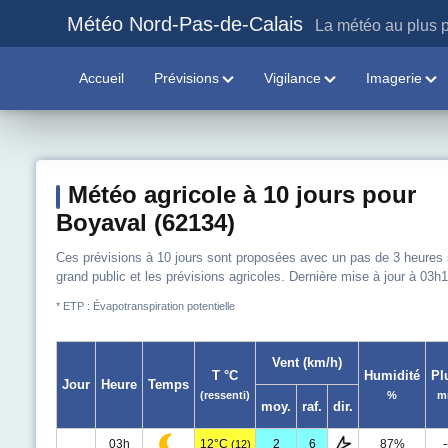
Météo Nord-Pas-de-Calais
La météo au plus p
Accueil
Prévisions
Vigilance
Imagerie
Météo agricole à 10 jours pour
Boyaval (62134)
Ces prévisions à 10 jours sont proposées avec un pas de 3 heures sur
grand public et les prévisions agricoles. Dernière mise à jour à 03h1
* ETP : Évapotranspiration potentielle
Vent (km/h)
T °C
Humidité
Pl
Jour
Heure
Temps
(ressenti)
%
m
moy.
raf.
dir.
03h
12°C
2
6
87%
-
(12)