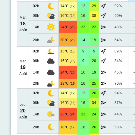
02h
14°C
12
29
92%
-
(12)
08h
16°C
16
38
90%
-
(14)
Mar.
18
14h
24°C
23
22
48%
-
(26)
Août
20h
20°C
14
19
64%
-
(23)
02h
15°C
9
9
89%
-
(15)
08h
16°C
9
20
84%
-
Mer.
(15)
19
14h
24°C
16
19
46%
-
(26)
Août
20h
19°C
16
25
70%
-
(19)
02h
14°C
12
26
94%
-
(12)
08h
16°C
16
34
87%
-
(14)
Jeu.
20
14h
23°C
23
24
44%
-
(24)
Août
20h
18°C
18
26
58%
-
(17)