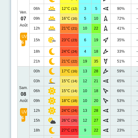
06h
12°C
3
5
90%
-
(12)
Ven.
07
09h
16°C
5
10
72%
-
(16)
Août
12h
21°C
10
22
41%
-
(21)
UV
15h
23°C
6
19
35%
-
(23)
6
18h
24°C
4
18
33%
-
(24)
21h
21°C
19
35
51%
-
(22)
00h
17°C
13
28
59%
-
(16)
03h
15°C
12
21
65%
-
(14)
Sam.
06h
15°C
10
18
66%
-
(14)
08
Août
09h
18°C
10
20
53%
-
(18)
12h
24°C
13
28
33%
-
(24)
UV
6
15h
26°C
12
27
28%
-
(26)
18h
27°C
9
22
23%
-
(27)