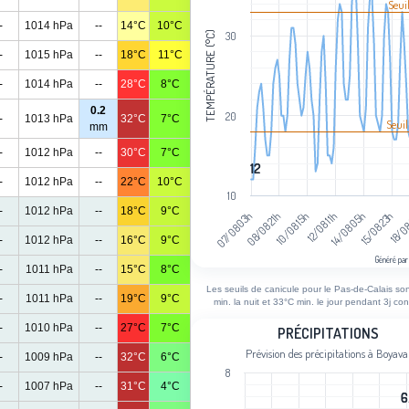
Seui
The chart has 1 X axis displaying cat
The chart has 1 Y axis displaying Tem
-
1014 hPa
--
14°C
10°C
TEMPÉRATURE (°C)
30
-
1015 hPa
--
18°C
11°C
-
1014 hPa
--
28°C
8°C
0.2
20
-
1013 hPa
32°C
7°C
Seuil
mm
-
1012 hPa
--
30°C
7°C
12
12
-
1012 hPa
--
22°C
10°C
10
-
1012 hPa
--
18°C
9°C
12/08 11h
08/08 21h
18/08
14/08 05h
10/08 15h
07/08 03h
15/08 23h
-
1012 hPa
--
16°C
9°C
Généré par
-
1011 hPa
--
15°C
8°C
End of interactive chart.
Les seuils de canicule pour le Pas-de-Calais so
-
1011 hPa
--
19°C
9°C
min. la nuit et 33°C min. le jour pendant 3j con
Précipitations
-
1010 hPa
--
27°C
7°C
PRÉCIPITATIONS
Prévision des précipitations à Boyava
-
1009 hPa
--
32°C
6°C
Bar chart with 102 bars.
8
Prévision des précipitations à Boyava
-
1007 hPa
--
31°C
4°C
6
6
View as data table, Précipitations