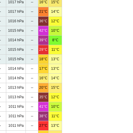
-
1017 hPa
--
16°C
15°C
-
1017 hPa
--
21°C
14°C
-
1016 hPa
--
36°C
12°C
-
1015 hPa
--
42°C
10°C
-
1014 hPa
--
39°C
8°C
-
1015 hPa
--
29°C
11°C
-
1015 hPa
--
18°C
13°C
-
1014 hPa
--
17°C
13°C
-
1014 hPa
--
16°C
14°C
-
1013 hPa
--
20°C
15°C
-
1013 hPa
--
35°C
12°C
-
1011 hPa
--
41°C
10°C
-
1011 hPa
--
38°C
11°C
-
1011 hPa
--
27°C
13°C