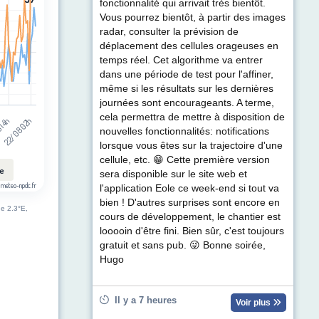
t (km/h). Data ranges from 2 to 51.
fonctionnalité qui arrivait très bientôt.
Vous pourrez bientôt, à partir des images
radar, consulter la prévision de
déplacement des cellules orageuses en
temps réel. Cet algorithme va entrer
dans une période de test pour l'affiner,
même si les résultats sur les dernières
journées sont encourageants. A terme,
cela permettra de mettre à disposition de
 14h
22/08 02h
nouvelles fonctionnalités: notifications
lorsque vous êtes sur la trajectoire d'une
cellule, etc. 😁 Cette première version
le
sera disponible sur le site web et
 meteo-npdc.fr
l'application Eole ce week-end si tout va
bien ! D'autres surprises sont encore en
de 2.3°E,
cours de développement, le chantier est
looooin d'être fini. Bien sûr, c'est toujours
gratuit et sans pub. 😜 Bonne soirée,
Hugo
Il y a 7 heures
Voir plus