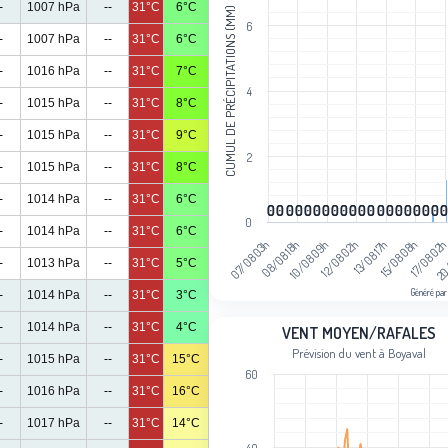
-
1007 hPa
--
31°C
6°C
CUMUL DE PRÉCIPITATIONS (MM)
The chart has 1 X axis displaying cat
6
The chart has 1 Y axis displaying Cum
-
1007 hPa
--
31°C
6°C
-
1016 hPa
--
31°C
7°C
4
-
1015 hPa
--
31°C
8°C
-
1015 hPa
--
31°C
9°C
2
-
1015 hPa
--
31°C
8°C
-
1014 hPa
--
31°C
6°C
0
0
0
0
0
0
0
0
0
0
0
0
0
0
0
0
0
0
0
0
0
0
0
0
0
0
0
0
0
0
0
0
0
0
0
0
0
0
0
-
1014 hPa
--
31°C
6°C
17/08 02
08/08 18h
13/08 17h
20
10/08 09h
15/08 08h
07/08 03h
12/08 02h
-
1013 hPa
--
31°C
5°C
Généré par
-
1014 hPa
--
31°C
3°C
End of interactive chart.
Vent moyen/rafales
-
1014 hPa
--
31°C
4°C
VENT MOYEN/RAFALES
Prévision du vent à Boyaval
-
1015 hPa
--
31°C
15°C
Line chart with 2 lines.
60
Prévision du vent à Boyaval
-
1016 hPa
--
31°C
16°C
View as data table, Vent moyen/rafa
-
1017 hPa
--
31°C
14°C
The chart has 1 X axis displaying cat