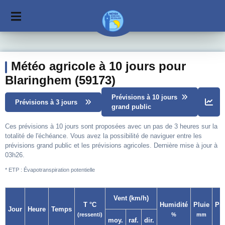
Météo agricole à 10 jours pour
Blaringhem (59173)
Prévisions à 10 jours
Prévisions à 3 jours
grand public
Ces prévisions à 10 jours sont proposées avec un pas de 3 heures sur la
totalité de l'échéance. Vous avez la possibilité de naviguer entre les
prévisions grand public et les prévisions agricoles. Dernière mise à jour à
03h26.
* ETP : Évapotranspiration potentielle
Vent (km/h)
T °C
Humidité
Pluie
Pr
Jour
Heure
Temps
(ressenti)
%
mm
moy.
raf.
dir.