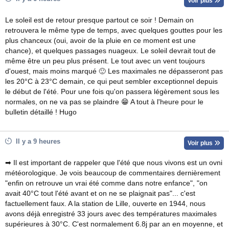
Voir plus
Le soleil est de retour presque partout ce soir ! Demain on
retrouvera le même type de temps, avec quelques gouttes pour les
plus chanceux (oui, avoir de la pluie en ce moment est une
chance), et quelques passages nuageux. Le soleil devrait tout de
même être un peu plus présent. Le tout avec un vent toujours
d'ouest, mais moins marqué 🙂 Les maximales ne dépasseront pas
les 20°C à 23°C demain, ce qui peut sembler exceptionnel depuis
le début de l'été. Pour une fois qu'on passera légèrement sous les
normales, on ne va pas se plaindre 😁 A tout à l'heure pour le
bulletin détaillé ! Hugo
Il y a 9 heures
Voir plus
➡ Il est important de rappeler que l'été que nous vivons est un ovni
météorologique. Je vois beaucoup de commentaires dernièrement
"enfin on retrouve un vrai été comme dans notre enfance", "on
avait 40°C tout l'été avant et on ne se plaignait pas"... c'est
factuellement faux. A la station de Lille, ouverte en 1944, nous
avons déjà enregistré 33 jours avec des températures maximales
supérieures à 30°C. C'est normalement 6.8j par an en moyenne, et