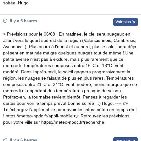
soirée, Hugo
Il y a 5 heures
Voir plus
> Prévisions pour le 06/08 : En matinée, le ciel sera nuageux en
allant vers le quart sud-est de la région (Valenciennois, Cambrésis,
Avesnois...). Plus on ira à l'ouest et au nord, plus le soleil sera déjà
présent en matinée malgré quelques nuages tout de même ! Une
petite averse n'est pas à exclure, mais plus rarement que ce
mercredi. Températures comprises entre 16°C et 18°C. Vent
modéré. Dans l'après-midi, le soleil gagnera progressivement la
région, les nuages se faisant de plus en plus rares. Températures
comprises entre 21°C et 24°C. Vent modéré, moins marqué que ce
mercredi et apportant des températures presque de saison.
Profitez-en, la fournaise revient bientôt. Pensez à regarder les
cartes pour voir le temps prévu! Bonne soirée ! :) Hugo. ---- 👉
Téléchargez l'appli mobile pour avoir les infos météo en temps réel
! https://meteo-npdc.fr/appli-mobile 👉 Retrouvez les prévisions
pour votre ville sur https://meteo-npdc.fr/recherche
Il y a 6 heures