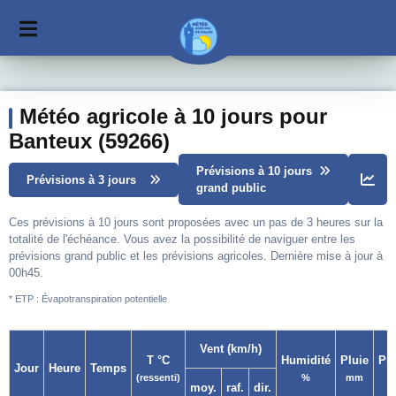
Météo agricole à 10 jours pour
Banteux (59266)
Prévisions à 10 jours
Prévisions à 3 jours
grand public
Ces prévisions à 10 jours sont proposées avec un pas de 3 heures sur la
totalité de l'échéance. Vous avez la possibilité de naviguer entre les
prévisions grand public et les prévisions agricoles. Dernière mise à jour à
00h45.
* ETP : Évapotranspiration potentielle
Vent (km/h)
T °C
Humidité
Pluie
Pr
Jour
Heure
Temps
(ressenti)
%
mm
moy.
raf.
dir.