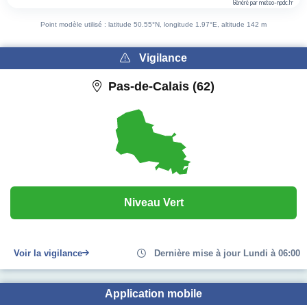
Généré par meteo-npdc.fr
End of interactive chart.
Point modèle utilisé : latitude 50.55°N, longitude 1.97°E, altitude 142 m
Vigilance
Pas-de-Calais (62)
Niveau Vert
Voir la vigilance
Dernière mise à jour Lundi à 06:00
Application mobile