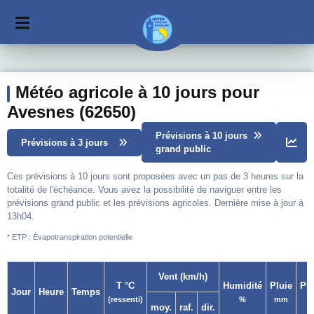
Météo agricole à 10 jours pour
Avesnes (62650)
Prévisions à 10 jours
Prévisions à 3 jours
grand public
Ces prévisions à 10 jours sont proposées avec un pas de 3 heures sur la
totalité de l'échéance. Vous avez la possibilité de naviguer entre les
prévisions grand public et les prévisions agricoles. Dernière mise à jour à
13h04.
* ETP : Évapotranspiration potentielle
Vent (km/h)
T °C
Humidité
Pluie
Pr
Jour
Heure
Temps
(ressenti)
%
mm
moy.
raf.
dir.