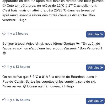
apparaître en début d’après-midi mais ça restera une belle journée
🙂 Cote températures, on relève de 12°C à 17°C actuellement.
C’est frais, mais on atteindra déjà 25/26°C dans les terres cet
après-midi avant le retour des fortes chaleurs dimanche. Bon
vendredi ! Hugo
Il y a 8 heures
Voir plus
Bonjour à tous! Aujourd'hui, nous fêtons Gaétan 🌤. "En août, de
l'aube au soir, on n'a qu'une heure pour s'asseoir." Bon Vendredi !
😊
Il y a 13 heures
Voir plus
On ne relève que 8.9°C à 01h à la station de Bourthes, dans le
Pas-de-Calais. Sortez les couettes et les combinaisons de ski,
l'hiver arrive. 😅 Bonne nuit (à nouveau) ! Hugo
Il y a 16 heures
Voir plus