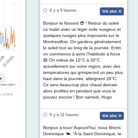
t (km/h). Data ranges from 0 to 71.
Il y a 9 heures
Voir plus
Bonjour le Nooord 😎 ! Retour du soleil
ce matin avec un léger voile nuageux et
quelques nuages plus imposants sur le
Montreuillois. On gardera généralement
1
1
le soleil tout au long de la journée. Enfin
on commence à avoir l’habitude à force
 08h
23/08 20h
😄 On relève de 15°C à 20°C
actuellement sur notre région, avec des
températures qui grimperont un peu plus
le
haut dans la journée, atteignent 28°C.
Ce sera beaucoup plus chaud demain
 meteo-npdc.fr
alors profitez-en pendant que vous le
e -0.56°E,
pouvez encore ! Bon samedi, Hugo
Il y a 12 heures
Voir plus
Bonjour à tous! Aujourd'hui, nous fêtons
Dominique 🌤. "À la Saint-Dominique, te