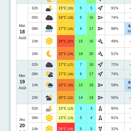
02h
15°C
5
5
91%
-
(15)
05h
18°C
5
16
74%
-
(18)
Mar.
0
08h
17°C
4
17
98%
(16)
18
m
Août
14h
24°C
15
16
49%
-
(27)
20h
22°C
18
20
51%
-
(24)
02h
17°C
7
16
72%
-
(17)
08h
17°C
6
17
74%
-
(16)
Mer.
19
0
14h
22°C
15
18
59%
(25)
m
Août
20h
20°C
14
18
56%
-
(22)
02h
13°C
3
3
95%
-
(13)
08h
13°C
5
4
91%
-
(13)
Jeu.
20
14h
28°C
5
5
32%
-
(29)