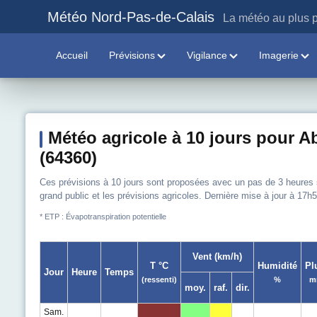
Météo Nord-Pas-de-Calais
La météo au plus p
Accueil
Prévisions
Vigilance
Imagerie
Météo agricole à 10 jours pour A
(64360)
Ces prévisions à 10 jours sont proposées avec un pas de 3 heures sur
grand public et les prévisions agricoles. Dernière mise à jour à 17h5
* ETP : Évapotranspiration potentielle
Vent (km/h)
T °C
Humidité
Pl
Jour
Heure
Temps
(ressenti)
%
m
moy.
raf.
dir.
Sam.