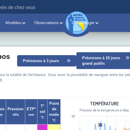
rès de chez vous
Modèles
Observations
Climatologie
bos
Prévisions à 10 jours
Prévisions à 3 jours
grand public
 la totalité de l'échéance. Vous avez la possibilité de naviguer entre les pr
8.
Température
TEMPÉRATURE
Point
T°
uie
Pression
ETP*
de
Prévision de la température à Abos
sol
Line chart with 101 data points.
rosée
m
hPa
mm
40
°C
Prévision de la température à Abos
°C
View as data table, Température
38
38
Seui