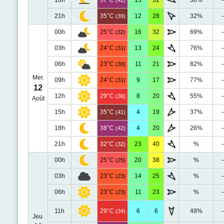
18h
37°C
13
31
30%
-
(42)
21h
35°C
12
28
32%
-
(39)
00h
25°C
16
32
69%
-
(32)
03h
24°C
13
24
76%
-
(31)
06h
23°C
11
21
82%
-
(30)
Mer.
09h
24°C
9
17
77%
-
(31)
12
12h
29°C
8
20
55%
-
(36)
Août
15h
35°C
4
19
37%
-
(41)
18h
38°C
4
20
26%
-
(42)
21h
32°C
23
40
%
-
(32)
00h
25°C
20
38
%
-
(25)
03h
23°C
14
25
%
-
(23)
06h
23°C
11
23
%
-
(23)
11h
29°C
6
6
49%
-
(34)
Jeu.