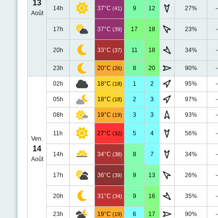
13
14h
37°C
9
12
27%
-
(41)
Août
17h
37°C
17
18
23%
-
(39)
20h
33°C
11
18
34%
-
(37)
23h
20°C
8
20
90%
-
(26)
02h
18°C
1
2
95%
-
(18)
05h
18°C
2
3
97%
-
(18)
08h
19°C
3
3
93%
-
(19)
11h
27°C
5
4
56%
-
(32)
Ven.
14
14h
34°C
8
7
34%
-
(38)
Août
17h
36°C
9
13
26%
-
(39)
20h
31°C
9
16
35%
-
(34)
23h
19°C
6
17
90%
-
(19)