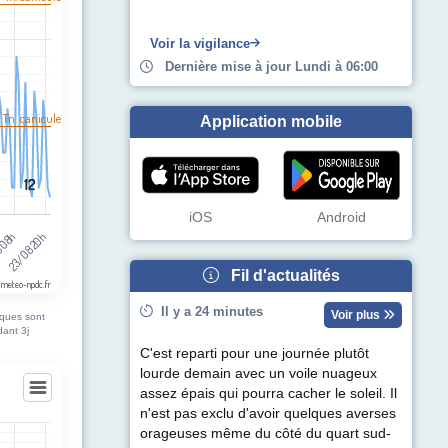
egories.
pérature (°C). Data ranges from 12 to 38.
Voir la vigilance
Dernière mise à jour Lundi à 06:00
 Tn. canicule
Application mobile
12
12
iOS
Android
 08h
23/08 20h
Fil d'actualités
 meteo-npdc.fr
Il y a 24 minutes
Voir plus
iques sont
dant 3j
C'est reparti pour une journée plutôt
lourde demain avec un voile nuageux
assez épais qui pourra cacher le soleil. Il
n'est pas exclu d'avoir quelques averses
orageuses même du côté du quart sud-