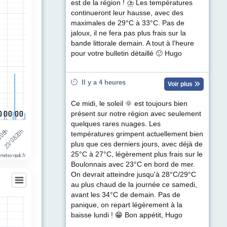
est de la région ! ⛈ Les températures
continueront leur hausse, avec des
egories.
maximales de 29°C à 33°C. Pas de
ul de précipitations (mm). Data ranges from 0 to 8.
jaloux, il ne fera pas plus frais sur la
bande littorale demain. A tout à l'heure
pour votre bulletin détaillé 🙂 Hugo
Il y a 4 heures
Voir plus
Ce midi, le soleil 🌞 est toujours bien
0
0
0
0
0
0
0
0
0
0
présent sur notre région avec seulement
quelques rares nuages. Les
 08h
23/08 20h
températures grimpent actuellement bien
plus que ces derniers jours, avec déjà de
25°C à 27°C, légèrement plus frais sur le
 meteo-npdc.fr
Boulonnais avec 23°C en bord de mer.
On devrait atteindre jusqu'à 28°C/29°C
au plus chaud de la journée ce samedi,
avant les 34°C de demain. Pas de
panique, on repart légèrement à la
les
baisse lundi ! 😁 Bon appétit, Hugo
egories.