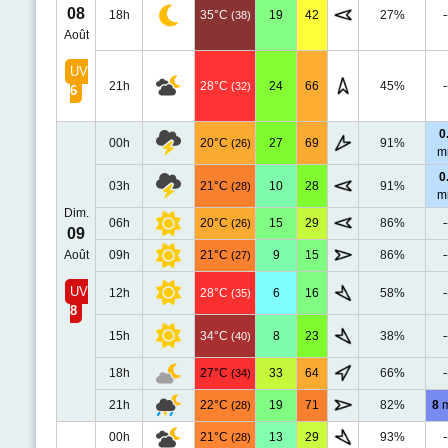
08
18h
35°C
19
42
27%
-
(38)
Août
UV
21h
28°C
24
66
45%
-
(32)
6
0
00h
20°C
27
69
91%
(26)
m
0
03h
21°C
10
28
91%
(28)
m
Dim.
06h
20°C
15
29
86%
-
(26)
09
Août
09h
21°C
9
15
86%
-
(27)
UV
12h
28°C
6
16
58%
-
(35)
8
15h
34°C
8
23
38%
-
(40)
18h
27°C
33
64
66%
-
(34)
21h
22°C
19
71
82%
8
(28)
00h
21°C
13
29
93%
-
(28)