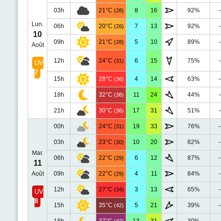
03h
21°C
8
16
92%
-
(28)
Lun.
06h
20°C
7
13
92%
-
(26)
10
09h
21°C
5
10
89%
-
(28)
Août
12h
24°C
6
15
75%
-
(31)
UV
7
15h
28°C
4
14
63%
-
(36)
18h
32°C
11
24
44%
-
(38)
21h
30°C
17
31
51%
-
(36)
00h
24°C
19
33
76%
-
(31)
03h
23°C
10
20
82%
-
(30)
Mar.
06h
22°C
6
12
87%
-
(29)
11
Août
09h
22°C
4
11
84%
-
(29)
12h
27°C
3
13
65%
-
(34)
UV
8
15h
35°C
5
21
39%
-
(42)