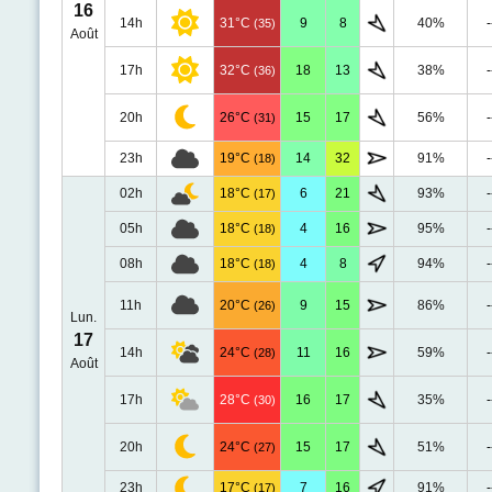
16
14h
31°C
9
8
40%
-
(35)
Août
17h
32°C
18
13
38%
-
(36)
20h
26°C
15
17
56%
-
(31)
23h
19°C
14
32
91%
-
(18)
02h
18°C
6
21
93%
-
(17)
05h
18°C
4
16
95%
-
(18)
08h
18°C
4
8
94%
-
(18)
11h
20°C
9
15
86%
-
(26)
Lun.
17
14h
24°C
11
16
59%
-
(28)
Août
17h
28°C
16
17
35%
-
(30)
20h
24°C
15
17
51%
-
(27)
23h
17°C
7
16
91%
-
(17)