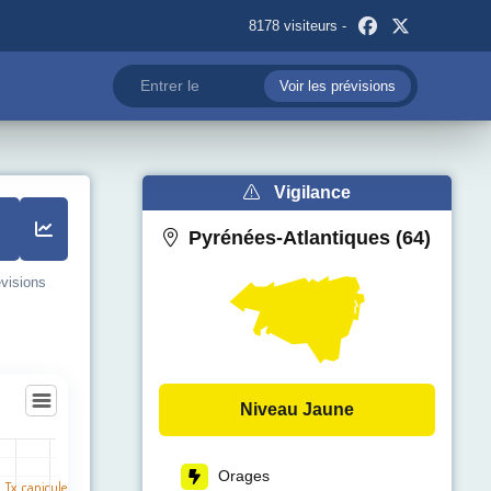
8178 visiteurs -
Voir les prévisions
Vigilance
Pyrénées-Atlantiques (64)
évisions
Niveau Jaune
Orages
l Tx. canicule