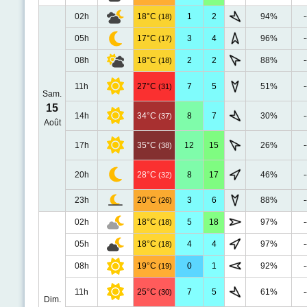
02h
18°C
1
2
94%
-
(18)
05h
17°C
3
4
96%
-
(17)
08h
18°C
2
2
88%
-
(18)
11h
27°C
7
5
51%
-
(31)
Sam.
15
14h
34°C
8
7
30%
-
(37)
Août
17h
35°C
12
15
26%
-
(38)
20h
28°C
8
17
46%
-
(32)
23h
20°C
3
6
88%
-
(26)
02h
18°C
5
18
97%
-
(18)
05h
18°C
4
4
97%
-
(18)
08h
19°C
0
1
92%
-
(19)
11h
25°C
7
5
61%
-
(30)
Dim.