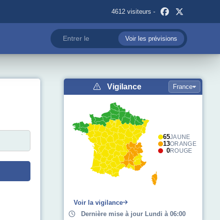
4612 visiteurs -
Voir les prévisions
Vigilance
France
65
JAUNE
13
ORANGE
0
ROUGE
Voir la vigilance
Dernière mise à jour Lundi à 06:00