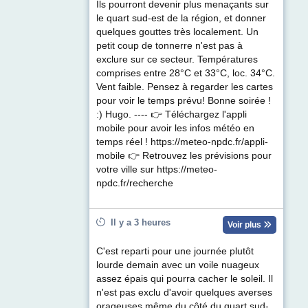
Ils pourront devenir plus menaçants sur
le quart sud-est de la région, et donner
quelques gouttes très localement. Un
petit coup de tonnerre n'est pas à
exclure sur ce secteur. Températures
comprises entre 28°C et 33°C, loc. 34°C.
Vent faible. Pensez à regarder les cartes
pour voir le temps prévu! Bonne soirée !
:) Hugo. ---- 👉 Téléchargez l'appli
mobile pour avoir les infos météo en
temps réel ! https://meteo-npdc.fr/appli-
mobile 👉 Retrouvez les prévisions pour
votre ville sur https://meteo-
npdc.fr/recherche
Il y a 3 heures
Voir plus
C'est reparti pour une journée plutôt
lourde demain avec un voile nuageux
assez épais qui pourra cacher le soleil. Il
n'est pas exclu d'avoir quelques averses
orageuses même du côté du quart sud-