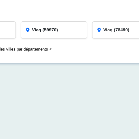
Vicq (59970)
Vicq (78490)
des villes par départements <