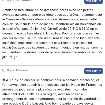
Il y a 14 minutes
Voir plus
Ambiance très lourde en ce dimanche après avec nos petites
averses qui sont un peu plus répandues que prévu, notamment sur
le Cambrésis/Avesnois/Valenciennois. Ailleurs le ciel reste plutôt
couvert, sauf sur le bord de mer du Montreuillois au Boulonnais où
le soleil n'est pas très loin ! 😁 On relève de 22.5°C à 31°C en ce
moment, le plus frais étant à Troisvilles. Pour une fois que ce n'est
pas sur la côte... 😜 Un peu d'eau fera le plus grand bien aux sols
asséchés, mais malheureusement cela reste des pluies bien
localisées avec des secteurs qui restent toujours en marge, comme
les Flandres. Le dernier jour de pluie à Dunkerque remonte au... 27
juin. Hugo
Il y a 3 heures
Voir plus
🟠🔥 Le pic de chaleur se confirme pour la semaine prochaine, et
l'on devrait bien aboutir à une canicule sur les Hauts-de-France. La
journée de jeudi sera la plus chaude avec des maximales
atteignant 35°C à 38°C sur la région, avec un possible
prolongement de ces températures pour la journée de vendredi (ou
une possible légère baisse). Une bonne partie du pays devrait