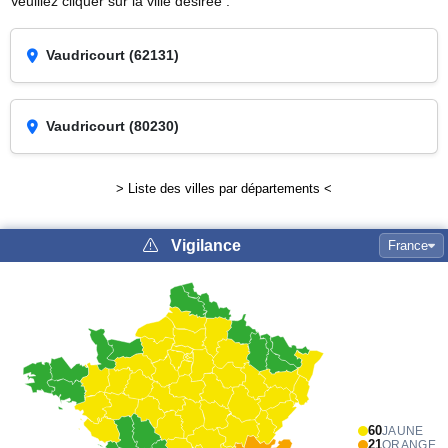
Veuillez cliquer sur la ville désirée :
Vaudricourt (62131)
Vaudricourt (80230)
> Liste des villes par départements <
Vigilance
France
60
JAUNE
21
ORANGE