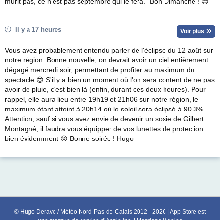
mûrit pas, ce n'est pas septembre qui le fera." Bon Dimanche ! 😊
Il y a 17 heures
Voir plus
Vous avez probablement entendu parler de l'éclipse du 12 août sur
notre région. Bonne nouvelle, on devrait avoir un ciel entièrement
dégagé mercredi soir, permettant de profiter au maximum du
spectacle 😍 S'il y a bien un moment où l'on sera content de ne pas
avoir de pluie, c'est bien là (enfin, durant ces deux heures). Pour
rappel, elle aura lieu entre 19h19 et 21h06 sur notre région, le
maximum étant atteint à 20h14 où le soleil sera éclipsé à 90.3%.
Attention, sauf si vous avez envie de devenir un sosie de Gilbert
Montagné, il faudra vous équipper de vos lunettes de protection
bien évidemment 😜 Bonne soirée ! Hugo
© Hugo Derave / Météo Nord-Pas-de-Calais 2012 - 2026 | App Store est