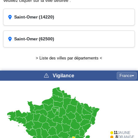
Veuillez cliquer sur la ville désirée :
Saint-Omer (14220)
Saint-Omer (62500)
> Liste des villes par départements <
Vigilance
France
11
JAUNE
8
ORANGE