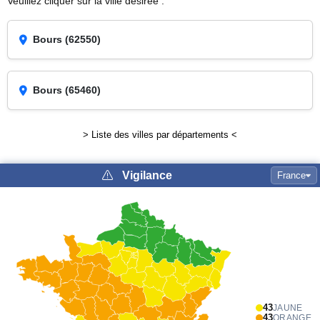
Veuillez cliquer sur la ville désirée :
Bours (62550)
Bours (65460)
> Liste des villes par départements <
Vigilance
France
43
JAUNE
43
ORANGE