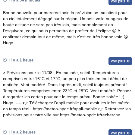
Il y a 34 minutes
Voir plus
Bonne nouvelle pour mercredi soir, la prévision se maintient pour
un ciel totalement dégagé sur la région. Un petit voile nuageux de
haute altitude ne sera pas très loin, mais normalement on
l'esquivera, ce qui nous permettra de profiter de l'éclipse 😍 A
confirmer demain tout de même, mais c'est en très bonne voie 😁
Hugo
Il y a 1 heure
Voir plus
> Prévisions pour le 11/08 : En matinée, soleil. Températures
comprises entre 16°C et 17°C, un peu plus frais en tout début de
matinée. Vent modéré. Dans l'après-midi, soleil toujours présent !
Températures comprises entre 23°C et 28°C. Vent modéré. Pensez
à regarder les cartes pour voir le temps prévu! Bonne soirée ! :)
Hugo. ---- 👉 Téléchargez l'appli mobile pour avoir les infos météo
en temps réel ! https://meteo-npdc.fr/appli-mobile 👉 Retrouvez les
prévisions pour votre ville sur https://meteo-npdc.fr/recherche
Il y a 2 heures
Voir plus