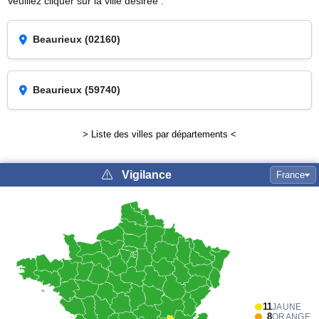
Veuillez cliquer sur la ville désirée :
Beaurieux (02160)
Beaurieux (59740)
> Liste des villes par départements <
Vigilance
France
11
JAUNE
8
ORANGE