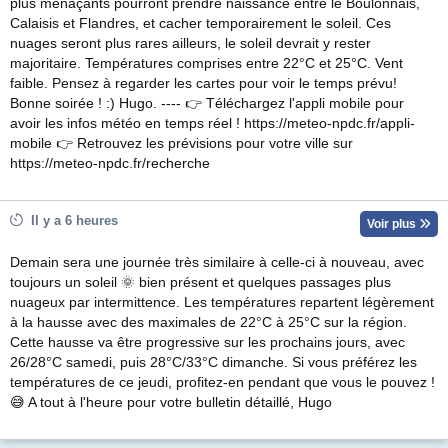
plus menaçants pourront prendre naissance entre le Boulonnais,
Calaisis et Flandres, et cacher temporairement le soleil. Ces
nuages seront plus rares ailleurs, le soleil devrait y rester
majoritaire. Températures comprises entre 22°C et 25°C. Vent
faible. Pensez à regarder les cartes pour voir le temps prévu!
Bonne soirée ! :) Hugo. ---- 👉 Téléchargez l'appli mobile pour
avoir les infos météo en temps réel ! https://meteo-npdc.fr/appli-
mobile 👉 Retrouvez les prévisions pour votre ville sur
https://meteo-npdc.fr/recherche
Il y a 6 heures
Voir plus
Demain sera une journée très similaire à celle-ci à nouveau, avec
toujours un soleil 🌞 bien présent et quelques passages plus
nuageux par intermittence. Les températures repartent légèrement
à la hausse avec des maximales de 22°C à 25°C sur la région.
Cette hausse va être progressive sur les prochains jours, avec
26/28°C samedi, puis 28°C/33°C dimanche. Si vous préférez les
températures de ce jeudi, profitez-en pendant que vous le pouvez !
😅 A tout à l'heure pour votre bulletin détaillé, Hugo